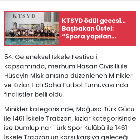
SAĞLIK
KTSYD ödül gecesi...
Başbakan Üstel:
Spor
“Spora yapılan
yatırım, geleceğe,
Teknoloji
gençliğe yapılan en
54. Geleneksel İskele Festivali
değerli yatırımdır”
TÜRKiYE
kapsamında, merhum Hasan Civisilli ile
Hüseyin Misk anısına düzenlenen Minikler
Video Galeri
ve Kızlar Halı Saha Futbol Turnuvası'nda
finalistler belli oldu.
YAŞAM
Minikler kategorisinde, Mağusa Türk Gücü
Yazarlar
ile 1461 İskele Trabzon, kızlar kategorisinde
ise Dumlupınar Türk Spor Kulübü ile 1461
İskele Trabzon'un karşı karşıya geleceği