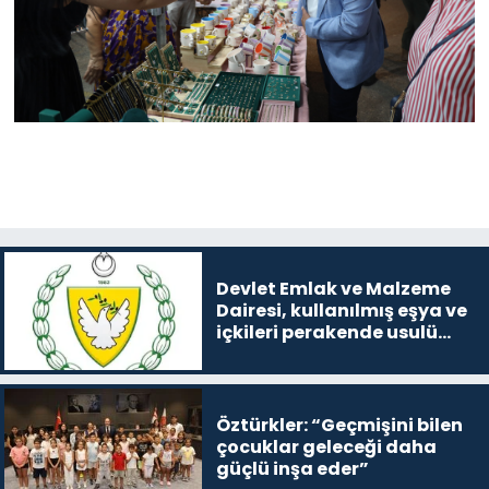
Devlet Emlak ve Malzeme
Dairesi, kullanılmış eşya ve
içkileri perakende usulü
satışa çıkaracak
Öztürkler: “Geçmişini bilen
çocuklar geleceği daha
güçlü inşa eder”