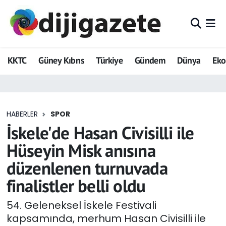
ADVERTORIAL
Hava Durumu
KKTC
Güney Kıbrıs
Türkiye
Gündem
Dünya
Ek
Dijigazete
Trafik Durumu
Dünya
Süper Lig Puan Durumu ve Fikstür
HABERLER
SPOR
Eğitim
Tüm Manşetler
İskele'de Hasan Civisilli ile
Ekonomi
Son Dakika Haberleri
Hüseyin Misk anısına
düzenlenen turnuvada
Foto Galeri
Haber Arşivi
finalistler belli oldu
GEZİ
54. Geleneksel İskele Festivali
kapsamında, merhum Hasan Civisilli ile
Güncel