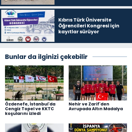
Kıbrıs Türk Üniversite
Öğrencileri Kongresi için
kayıtlar sürüyor
Bunlar da ilginizi çekebilir
Özdenefe, İstanbul'da
Nehir ve Zarif'den
Cengiz Topel ve KKTC
Avrupada Altın Madalya
koşularını izledi