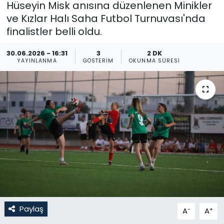
Hüseyin Misk anısına düzenlenen Minikler
ve Kızlar Halı Saha Futbol Turnuvası'nda
Gündem
finalistler belli oldu.
KKTC
30.06.2026 - 16:31
3
2 DK
YAYINLANMA
GÖSTERIM
OKUNMA SÜRESI
KKTC YEREL SEÇİM 2018
Kültür Sanat
Magazin
Moda
Nöbetçi Eczaneler
Otomobil Dünyası
Paylaş
-
+
A
A
Politika