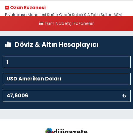
Ozan Eczanesi
Piyalepaşa Mahallesi Sağlık Ocağı Sokak 9 A Fatih Sultan ASM
Yanı
Tüm Nöbetçi Eczaneler
0 (212) 297 30 13
Yol Tarifi Al
Döviz & Altın Hesaplayıcı
₺