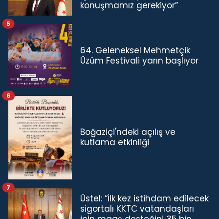
konuşmamız gerekiyor”
5
64. Geleneksel Mehmetçik
Üzüm Festivali yarın başlıyor
6
Boğaziçi'ndeki açılış ve
kutlama etkinliği
7
Üstel: “İlk kez istihdam edilecek
sigortalı KKTC vatandaşları
için maaş desteğini 35 bin