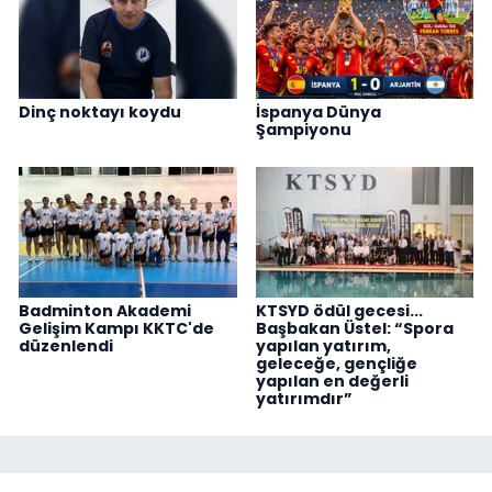
Dinç noktayı koydu
İspanya Dünya
Şampiyonu
Badminton Akademi
KTSYD ödül gecesi...
Gelişim Kampı KKTC'de
Başbakan Üstel: “Spora
düzenlendi
yapılan yatırım,
geleceğe, gençliğe
yapılan en değerli
yatırımdır”