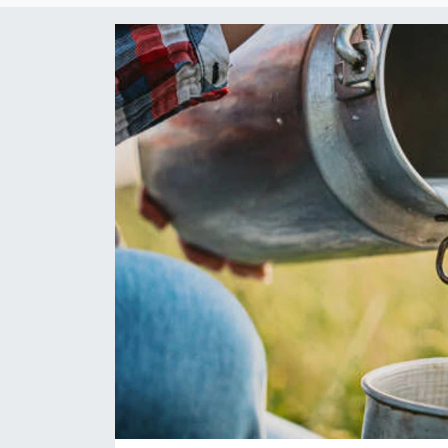
Gündem
KKTC
KKTC YEREL SEÇİM 2018
Kültür Sanat
Magazin
Moda
Nöbetçi Eczaneler
Otomobil Dünyası
Politika