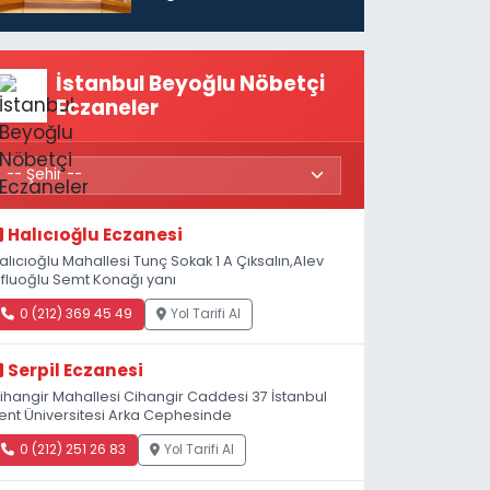
vatandaşları için
maaş desteğini 35
bin TL'ye çıkardık”
İstanbul Beyoğlu Nöbetçi
Eczaneler
Halıcıoğlu Eczanesi
alıcıoğlu Mahallesi Tunç Sokak 1 A Çıksalın,Alev
fluoğlu Semt Konağı yanı
0 (212) 369 45 49
Yol Tarifi Al
Serpil Eczanesi
ihangir Mahallesi Cihangir Caddesi 37 İstanbul
ent Üniversitesi Arka Cephesinde
0 (212) 251 26 83
Yol Tarifi Al