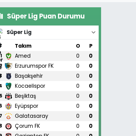
Süper Lig Puan Durumu
Süper Lig
#
Takım
O
P
Amed
0
0
1
Erzurumspor FK
0
0
2
Başakşehir
0
0
3
Kocaelispor
0
0
4
Beşiktaş
0
0
5
Eyüpspor
0
0
6
Galatasaray
0
0
7
Çorum FK
0
0
8
Gaziantep FK
0
0
9