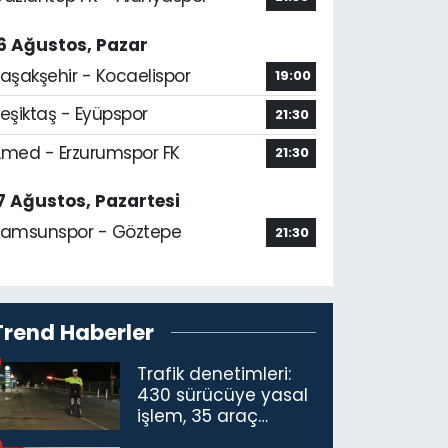
6 Ağustos, Pazar
aşakşehir - Kocaelispor
19:00
eşiktaş - Eyüpspor
21:30
med - Erzurumspor FK
21:30
7 Ağustos, Pazartesi
amsunspor - Göztepe
21:30
Trend Haberler
Trafik denetimleri:
430 sürücüye yasal
işlem, 35 araç
trafikten men