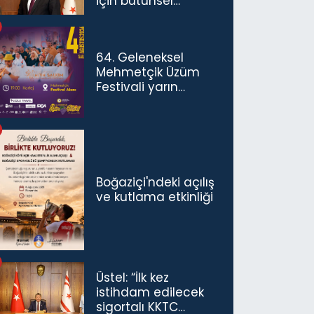
için bütünsel
politikaları
konuşmamız
gerekiyor”
64. Geleneksel
Mehmetçik Üzüm
Festivali yarın
başlıyor
Boğaziçi'ndeki açılış
ve kutlama etkinliği
Üstel: “İlk kez
istihdam edilecek
sigortalı KKTC