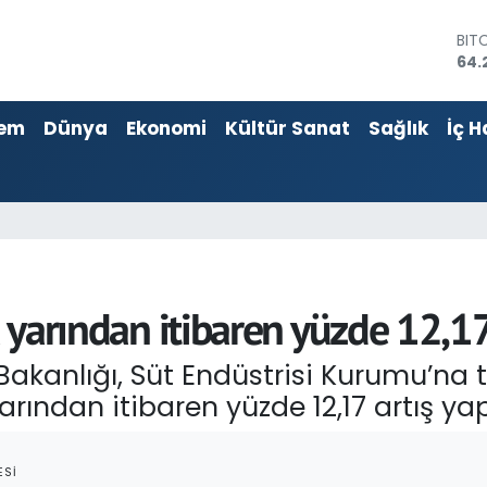
64.
DO
47,
EU
55,
em
Dünya
Ekonomi
Kültür Sanat
Sağlık
İç H
STE
64,
GRA
657
BİS
13.
na yarından itibaren yüzde 12,1
akanlığı, Süt Endüstrisi Kurumu’na t
yarından itibaren yüzde 12,17 artış y
ESI