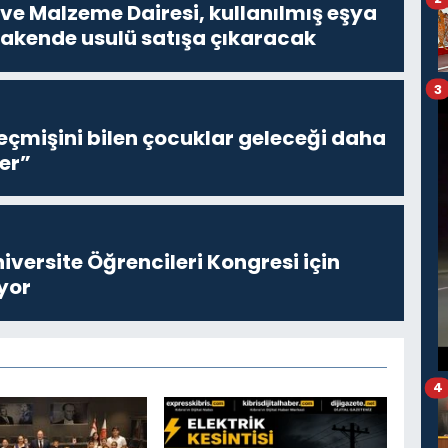
ve Malzeme Dairesi, kullanılmış eşya
erakende usulü satışa çıkaracak
3
eçmişini bilen çocuklar geleceği daha
er”
niversite Öğrencileri Kongresi için
yor
4