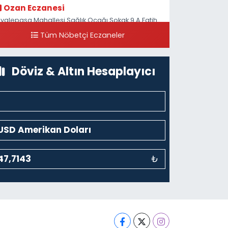
Ozan Eczanesi
iyalepaşa Mahallesi Sağlık Ocağı Sokak 9 A Fatih
ultan ASM Yanı
Tüm Nöbetçi Eczaneler
0 (212) 297 30 13
Yol Tarifi Al
Döviz & Altın Hesaplayıcı
₺