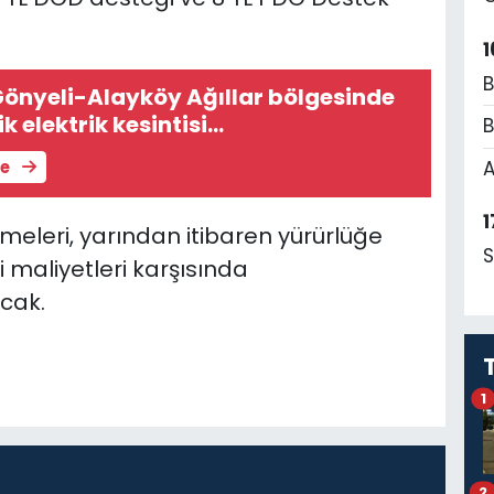
1
B
 Gönyeli-Alayköy Ağıllar bölgesinde
ik elektrik kesintisi…
B
A
le
1
meleri, yarından itibaren yürürlüğe
S
i maliyetleri karşısında
cak.
1
2