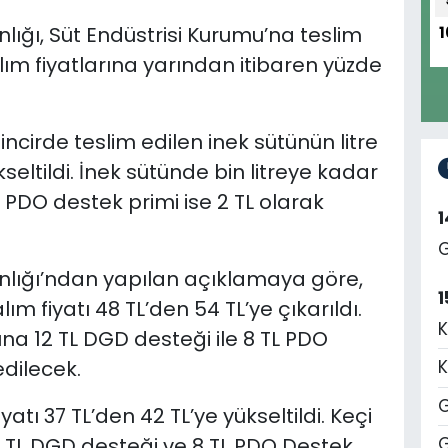
ığı, Süt Endüstrisi Kurumu’na teslim
1
alım fiyatlarına yarından itibaren yüzde
cirde teslim edilen inek sütünün litre
kseltildi. İnek sütünde bin litreye kadar
, PDO destek primi ise 2 TL olarak
G
lığı’ndan yapılan açıklamaya göre,
1
ım fiyatı 48 TL’den 54 TL’ye çıkarıldı.
K
şına 12 TL DGD desteği ile 8 TL PDO
dilecek.
K
G
yatı 37 TL’den 42 TL’ye yükseltildi. Keçi
a 12 TL DGD desteği ve 8 TL PDO Destek
G