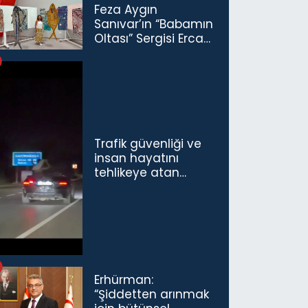
Feza Aygın
Sanıvar’ın “Babamın
Oltası” Sergisi Ercan
Havalimanı’nda
Açıldı
Trafik güvenliği ve
insan hayatını
tehlikeye atan
sürücü ve yolcuya
ceza...
Erhürman:
“Şiddetten arınmak