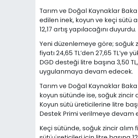
Tarım ve Doğal Kaynaklar Bakanl
SAĞLIK
edilen inek, koyun ve keçi sütü 
12,17 artış yapılacağını duyurdu.
Spor
Yeni düzenlemeye göre; soğuk zin
Teknoloji
fiyatı 24,65 TL’den 27,65 TL’ye yü
TÜRKiYE
DGD desteği litre başına 3,50 TL
uygulanmaya devam edecek.
Video Galeri
Tarım ve Doğal Kaynaklar Bakan
YAŞAM
koyun sütünde ise, soğuk zincir al
Koyun sütü üreticilerine litre ba
Yazarlar
Destek Primi verilmeye devam e
Keçi sütünde, soğuk zincir alım fi
sütü üreticileri için litre başın