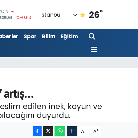
225,61
%-0.63
°
26
LAR
İstanbul
7143
%0.16
RO
0317
%-0.02
aberler
Spor
Bilim
Eğitim
RLİN
2463
%0.07
M ALTIN
4.81
%1.44
T100
799
%70
7 artış…
eslim edilen inek, koyun ve
apılacağını duyurdu.
-
+
A
A