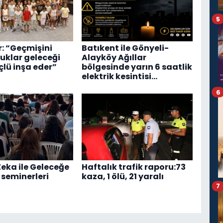
5
r: “Geçmişini
Batıkent ile Gönyeli-
cuklar geleceği
Alayköy Ağıllar
lü inşa eder”
bölgesinde yarın 6 saatlik
elektrik kesintisi…
6
eka ile Geleceğe
Haftalık trafik raporu:73
 seminerleri
kaza, 1 ölü, 21 yaralı
7