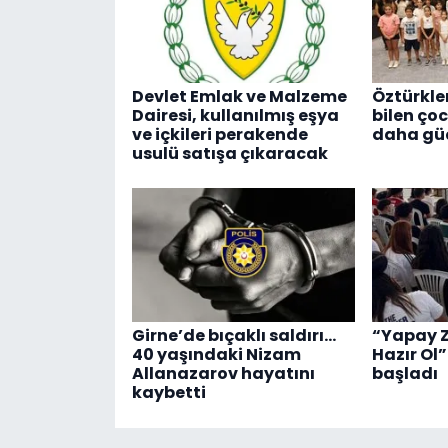
Devlet Emlak ve Malzeme
Öztürkle
Dairesi, kullanılmış eşya
bilen ço
ve içkileri perakende
daha güç
usulü satışa çıkaracak
Girne’de bıçaklı saldırı…
“Yapay Z
40 yaşındaki Nizam
Hazır Ol”
Allanazarov hayatını
başladı
kaybetti