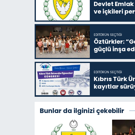
Devlet Emlak 
ve içkileri p
EDITÖRÜN SEÇTIĞI
Öztürkler: “G
güçlü inşa ed
EDITÖRÜN SEÇTIĞI
Kıbrıs Türk Ü
kayıtlar sürü
Bunlar da ilginizi çekebilir