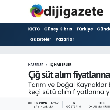
ADVERTORIAL
Hava Durumu
KKTC
Güney Kıbrıs
Türkiye
Günd
Dijigazete
Trafik Durumu
Gazeteler
Yazarlar
Dünya
Süper Lig Puan Durumu ve Fikstür
Eğitim
Tüm Manşetler
HABERLER
İÇ HABERLER
Ekonomi
Son Dakika Haberleri
Çiğ süt alım fiyatları
Foto Galeri
Haber Arşivi
Tarım ve Doğal Kaynaklar B
keçi sütü alım fiyatlarına 
GEZİ
30.06.2026 - 17:57
6
1 DK
Güncel
YAYINLANMA
GÖSTERIM
OKUNMA SÜR