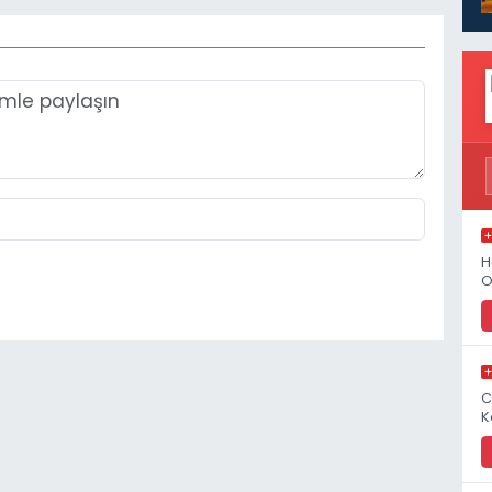
H
O
C
K