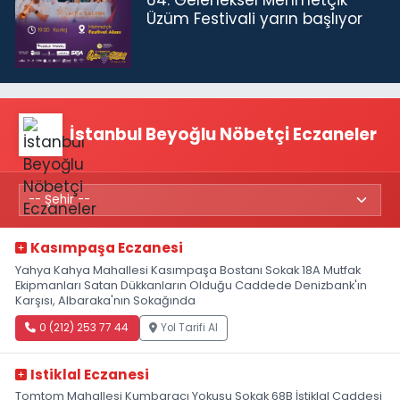
Üzüm Festivali yarın başlıyor
İstanbul Beyoğlu Nöbetçi Eczaneler
Kasımpaşa Eczanesi
Yahya Kahya Mahallesi Kasımpaşa Bostanı Sokak 18A Mutfak
Ekipmanları Satan Dükkanların Olduğu Caddede Denizbank'ın
Karşısı, Albaraka'nın Sokağında
0 (212) 253 77 44
Yol Tarifi Al
Istiklal Eczanesi
Tomtom Mahallesi Kumbaracı Yokuşu Sokak 68B İstiklal Caddesi