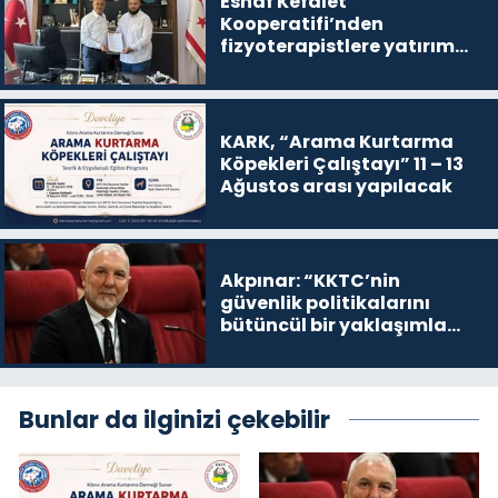
Esnaf Kefalet
Kooperatifi’nden
fizyoterapistlere yatırım
destek kredisi
KARK, “Arama Kurtarma
Köpekleri Çalıştayı” 11 – 13
Ağustos arası yapılacak
Akpınar: “KKTC’nin
güvenlik politikalarını
bütüncül bir yaklaşımla
yeniden değerlendirmesi
gerekiyor”
Bunlar da ilginizi çekebilir