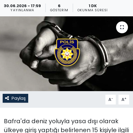
30.06.2026 - 17:59
6
1 DK
Gündem
YAYINLANMA
GÖSTERIM
OKUNMA SÜRESI
KKTC
KKTC YEREL SEÇİM 2018
Kültür Sanat
Magazin
Moda
Paylaş
-
+
A
A
Nöbetçi Eczaneler
Otomobil Dünyası
Bafra'da deniz yoluyla yasa dışı olarak
ülkeye giriş yaptığı belirlenen 15 kişiyle ilgili
Politika