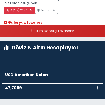
Rus Konsolosluğu yanı
0 (212) 243 21 15
Yol Tarifi Al
Güleryüz Eczanesi
Piripaşa Mahallesi Şaban Deresi Sokak 7 D Koç Müzesi Arkası-
Tüm Nöbetçi Eczaneler
kalaycıbahçe Meydana Doğru
0 (212) 369 95 85
Yol Tarifi Al
Döviz & Altın Hesaplayıcı
₺