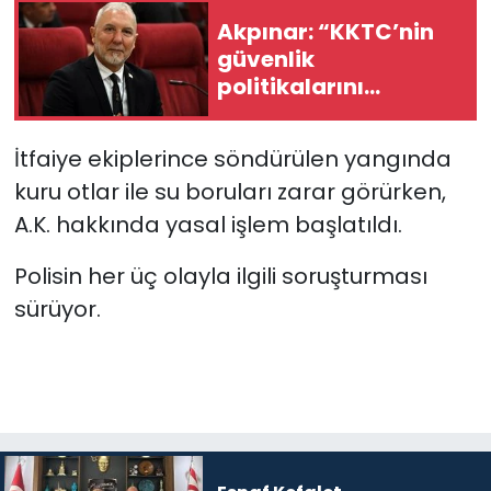
Akpınar: “KKTC’nin
güvenlik
politikalarını
bütüncül bir
yaklaşımla yeniden
İtfaiye ekiplerince söndürülen yangında
değerlendirmesi
kuru otlar ile su boruları zarar görürken,
gerekiyor”
A.K. hakkında yasal işlem başlatıldı.
Polisin her üç olayla ilgili soruşturması
sürüyor.