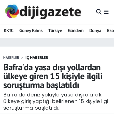
ADVERTORIAL
Hava Durumu
KKTC
Güney Kıbrıs
Türkiye
Gündem
Dünya
Ek
Dijigazete
Trafik Durumu
Dünya
Süper Lig Puan Durumu ve Fikstür
HABERLER
İÇ HABERLER
Eğitim
Tüm Manşetler
Bafra'da yasa dışı yollardan
Ekonomi
Son Dakika Haberleri
ülkeye giren 15 kişiyle ilgili
soruşturma başlatıldı
Foto Galeri
Haber Arşivi
Bafra'da deniz yoluyla yasa dışı olarak
GEZİ
ülkeye giriş yaptığı belirlenen 15 kişiyle ilgili
soruşturma başlatıldı.
Güncel