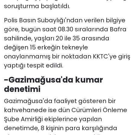
soruşturma başlatıldı.
SAĞLIK
Polis Basın Subaylığı'ndan verilen bilgiye
göre, bugün saat 08.30 sıralarında Bafra
Spor
sahilinde, yaşları 20 ile 35 arasında
Teknoloji
değişen 15 erkeğin tekneyle
onaylanmamış bir noktadan KKTC'ye giriş
TÜRKiYE
yaptığı tespit edildi.
Video Galeri
-Gazimağusa'da kumar
denetimi
YAŞAM
Gazimağusa'da faaliyet gösteren bir
Yazarlar
kahvehanede ise dün Cürümleri Önleme
Şube Amirliği ekiplerince yapılan
denetimde, 8 kişinin para karşılığında