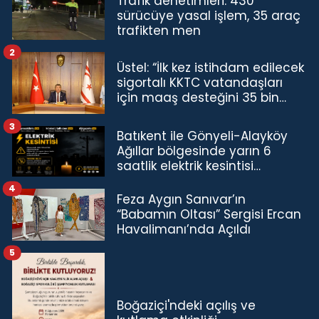
Trafik denetimleri: 430
sürücüye yasal işlem, 35 araç
trafikten men
2
Üstel: “İlk kez istihdam edilecek
sigortalı KKTC vatandaşları
için maaş desteğini 35 bin
TL'ye çıkardık”
3
Batıkent ile Gönyeli-Alayköy
Ağıllar bölgesinde yarın 6
saatlik elektrik kesintisi…
4
Feza Aygın Sanıvar’ın
“Babamın Oltası” Sergisi Ercan
Havalimanı’nda Açıldı
5
Boğaziçi'ndeki açılış ve