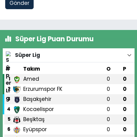
Gönder
Süper Lig Puan Durumu
Süper Lig
#
Takım
O
P
Amed
0
0
1
Erzurumspor FK
0
0
2
Başakşehir
0
0
3
Kocaelispor
0
0
4
Beşiktaş
0
0
5
Eyüpspor
0
0
6