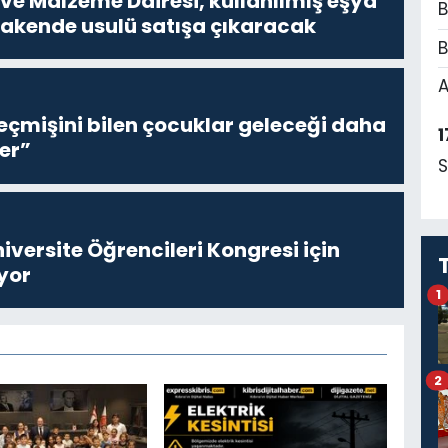
ve Malzeme Dairesi, kullanılmış eşya
B
erakende usulü satışa çıkaracak
B
A
eçmişini bilen çocuklar geleceği daha
1
er”
S
niversite Öğrencileri Kongresi için
yor
1
2