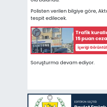
Polisten verilen bilgiye göre, 
SAĞLIK
tespit edilecek.
Spor
Trafik kural
Teknoloji
15 puan cez
TÜRKiYE
İçeriği Görüntü
Video Galeri
Soruşturma devam ediyor.
YAŞAM
Yazarlar
EDITÖRÜN SEÇTIĞI