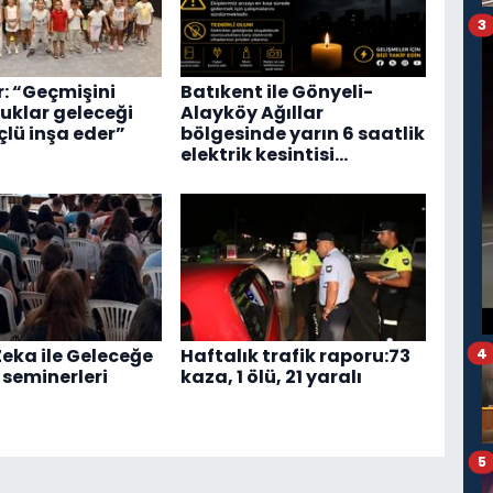
3
r: “Geçmişini
Batıkent ile Gönyeli-
cuklar geleceği
Alayköy Ağıllar
lü inşa eder”
bölgesinde yarın 6 saatlik
elektrik kesintisi…
eka ile Geleceğe
Haftalık trafik raporu:73
4
 seminerleri
kaza, 1 ölü, 21 yaralı
5