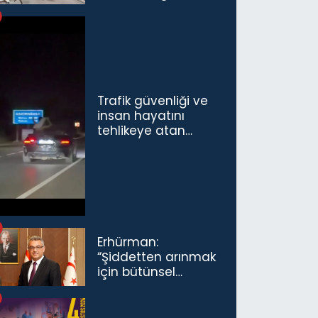
Havalimanı’nda
Açıldı
Trafik güvenliği ve
insan hayatını
tehlikeye atan
sürücü ve yolcuya
ceza...
Erhürman:
“Şiddetten arınmak
için bütünsel
politikaları
konuşmamız
gerekiyor”