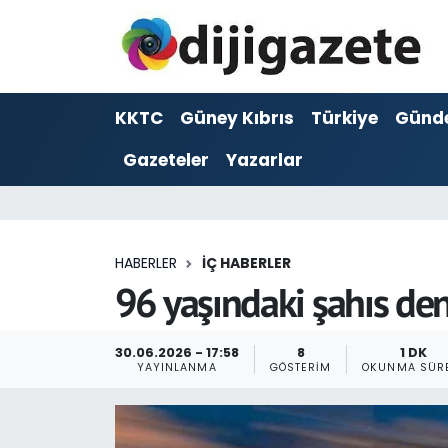
ADVERTORIAL
Hava Durumu
KKTC
Güney Kıbrıs
Türkiye
Günd
Dijigazete
Trafik Durumu
Gazeteler
Yazarlar
Dünya
Süper Lig Puan Durumu ve Fikstür
Eğitim
Tüm Manşetler
HABERLER
İÇ HABERLER
Ekonomi
Son Dakika Haberleri
96 yaşındaki şahıs de
Foto Galeri
Haber Arşivi
30.06.2026 - 17:58
8
1 DK
YAYINLANMA
GÖSTERIM
OKUNMA SÜR
GEZİ
Güncel