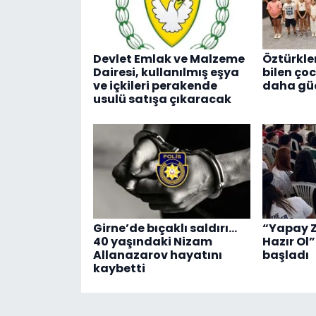
Devlet Emlak ve Malzeme
Öztürkle
Dairesi, kullanılmış eşya
bilen ço
ve içkileri perakende
daha güç
usulü satışa çıkaracak
Girne’de bıçaklı saldırı…
“Yapay Z
40 yaşındaki Nizam
Hazır Ol”
Allanazarov hayatını
başladı
kaybetti