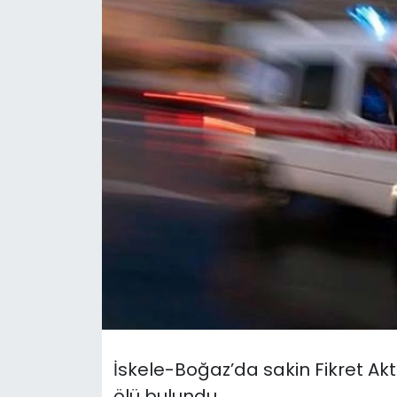
Gündem
KKTC
KKTC YEREL SEÇİM 2018
Kültür Sanat
Magazin
Moda
Nöbetçi Eczaneler
Otomobil Dünyası
İskele-Boğaz’da sakin Fikret Ak
Politika
ölü bulundu.