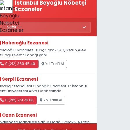
İstanbul Beyoğlu Nöbetçi
Eczaneler
Halıcıoğlu Eczanesi
alıcıoğlu Mahallesi Tunç Sokak 1 A Çıksalın,Alev
fluoğlu Semt Konağı yanı
0 (212) 369 45 49
Yol Tarifi Al
Serpil Eczanesi
ihangir Mahallesi Cihangir Caddesi 37 İstanbul
ent Üniversitesi Arka Cephesinde
0 (212) 251 26 83
Yol Tarifi Al
Ozan Eczanesi
iyalepaşa Mahallesi Sağlık Ocağı Sokak 9 A Fatih
ultan ASM Yanı