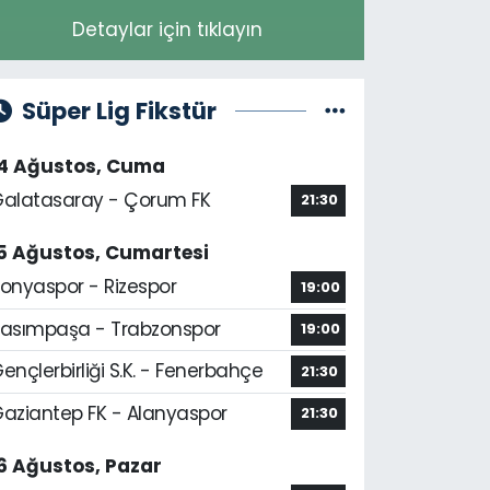
Detaylar için tıklayın
Süper Lig Fikstür
14 Ağustos, Cuma
alatasaray - Çorum FK
21:30
5 Ağustos, Cumartesi
onyaspor - Rizespor
19:00
asımpaşa - Trabzonspor
19:00
ençlerbirliği S.K. - Fenerbahçe
21:30
aziantep FK - Alanyaspor
21:30
6 Ağustos, Pazar