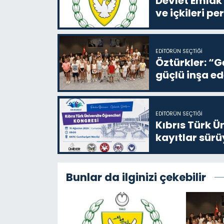
Devlet Emlak 
ve içkileri p
EDITÖRÜN SEÇTIĞI
Öztürkler: “G
güçlü inşa ed
EDITÖRÜN SEÇTIĞI
Kıbrıs Türk Ü
kayıtlar sürü
Bunlar da ilginizi çekebilir