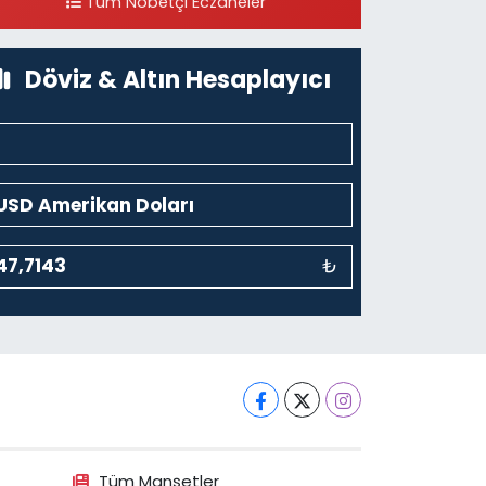
Tüm Nöbetçi Eczaneler
0 (212) 297 30 13
Yol Tarifi Al
Döviz & Altın Hesaplayıcı
₺
Tüm Manşetler