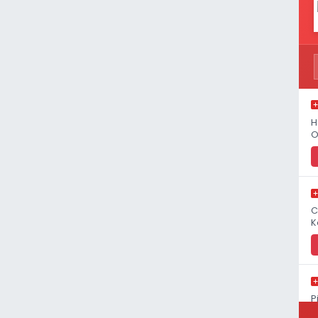
H
O
C
K
P
S