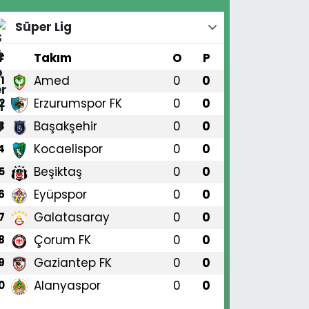
Süper Lig
#
Takım
O
P
Amed
0
0
1
Erzurumspor FK
0
0
2
Başakşehir
0
0
3
Kocaelispor
0
0
4
Beşiktaş
0
0
5
Eyüpspor
0
0
6
Galatasaray
0
0
7
Çorum FK
0
0
8
Gaziantep FK
0
0
9
Alanyaspor
0
0
0