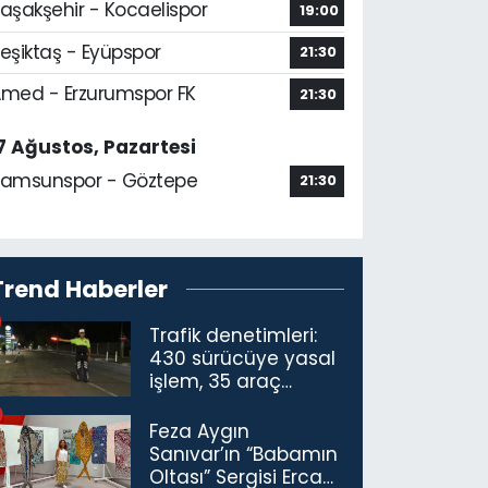
aşakşehir - Kocaelispor
19:00
eşiktaş - Eyüpspor
21:30
med - Erzurumspor FK
21:30
7 Ağustos, Pazartesi
amsunspor - Göztepe
21:30
Trend Haberler
Trafik denetimleri:
430 sürücüye yasal
işlem, 35 araç
trafikten men
Feza Aygın
Sanıvar’ın “Babamın
Oltası” Sergisi Ercan