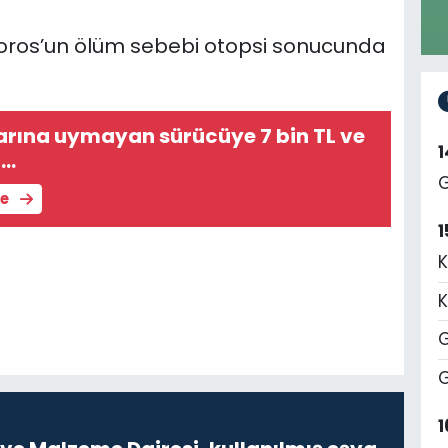
Aktoros’un ölüm sebebi otopsi sonucunda
larına uymayan sürücüye 7 bin TL ve
a…
G
le
1
K
K
G
G
1