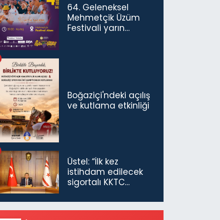
64. Geleneksel
Mehmetçik Üzüm
Festivali yarın
başlıyor
Boğaziçi'ndeki açılış
ve kutlama etkinliği
Üstel: “İlk kez
istihdam edilecek
sigortalı KKTC
vatandaşları için
maaş desteğini 35
bin TL'ye çıkardık”