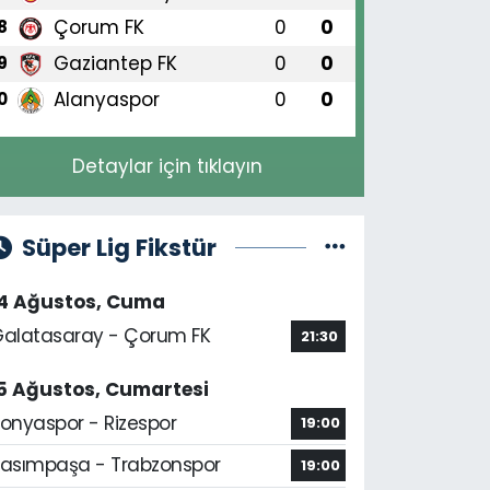
Çorum FK
0
0
8
Gaziantep FK
0
0
9
Alanyaspor
0
0
0
Detaylar için tıklayın
Süper Lig Fikstür
14 Ağustos, Cuma
alatasaray - Çorum FK
21:30
5 Ağustos, Cumartesi
onyaspor - Rizespor
19:00
asımpaşa - Trabzonspor
19:00