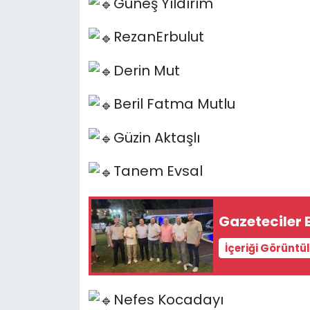
Güneş Yıldırım
RezanErbulut
Derin Mut
Beril Fatma Mutlu
Güzin Aktaşlı
Tanem Evsal
Gazeteciler 
İçeriği Görüntü
Nefes Kocadayı