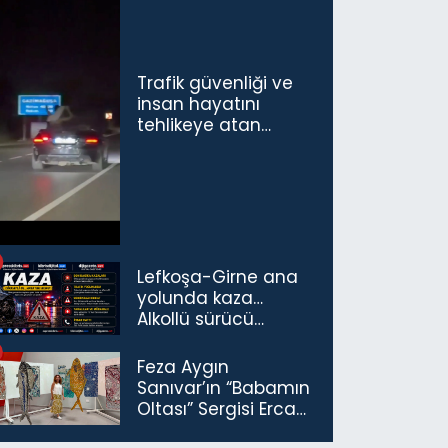
Trafik güvenliği ve
insan hayatını
tehlikeye atan
sürücü ve yolcuya
ceza...
Lefkoşa-Girne ana
yolunda kaza…
Alkollü sürücü
tutuklandı
Feza Aygın
Sanıvar’ın “Babamın
Oltası” Sergisi Ercan
Havalimanı’nda