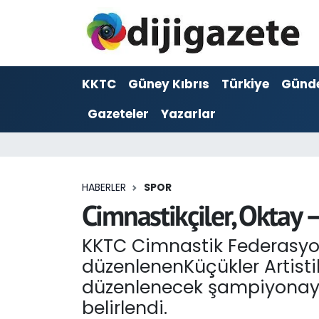
ADVERTORIAL
Hava Durumu
KKTC
Güney Kıbrıs
Türkiye
Günd
Dijigazete
Trafik Durumu
Gazeteler
Yazarlar
Dünya
Süper Lig Puan Durumu ve Fikstür
Eğitim
Tüm Manşetler
HABERLER
SPOR
Ekonomi
Son Dakika Haberleri
Cimnastikçiler, Oktay –
Foto Galeri
Haber Arşivi
KKTC Cimnastik Federasyon
düzenlenenKüçükler Artist
GEZİ
düzenlenecek şampiyonaya
belirlendi.
Güncel