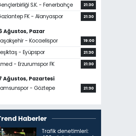
ençlerbirliği S.K. - Fenerbahçe
21:30
aziantep FK - Alanyaspor
21:30
6 Ağustos, Pazar
aşakşehir - Kocaelispor
19:00
eşiktaş - Eyüpspor
21:30
med - Erzurumspor FK
21:30
7 Ağustos, Pazartesi
amsunspor - Göztepe
21:30
Trend Haberler
Trafik denetimleri: