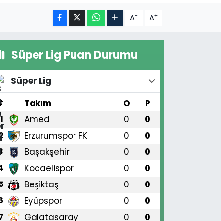
-
+
A
A
Süper Lig Puan Durumu
Süper Lig
#
Takım
O
P
Amed
0
0
1
Erzurumspor FK
0
0
2
Başakşehir
0
0
3
Kocaelispor
0
0
4
Beşiktaş
0
0
5
Eyüpspor
0
0
6
Galatasaray
0
0
7