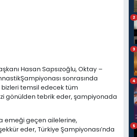
2
3
şkanı Hasan Sapsızoğlu, Oktay –
CimnastikŞampiyonası sonrasında
4
 bizleri temsil edecek tüm
izi gönülden tebrik eder, şampiyonada
a emeği geçen ailelerine,
5
eşekkür eder, Türkiye Şampiyonası’nda