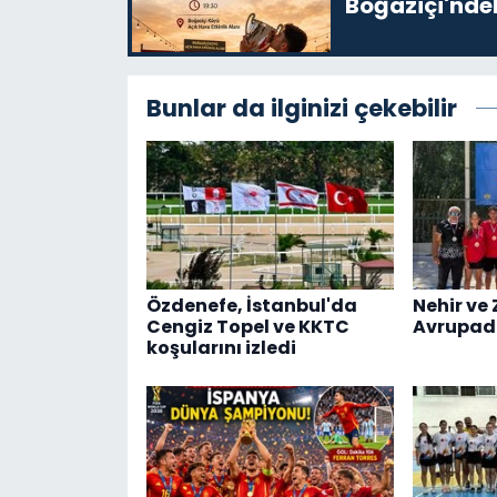
Boğaziçi'ndek
Bunlar da ilginizi çekebilir
Özdenefe, İstanbul'da
Nehir ve 
Cengiz Topel ve KKTC
Avrupad
koşularını izledi