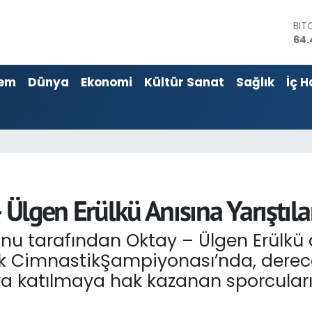
BIT
64.
DO
47,
em
Dünya
Ekonomi
Kültür Sanat
Sağlık
İç H
EU
55,
STE
64,
GRA
652
BİS
13.
 Ülgen Erülkü Anısına Yarıştıla
u tarafından Oktay – Ülgen Erülkü 
ik CimnastikŞampiyonası’nda, derece
 katılmaya hak kazanan sporcularım