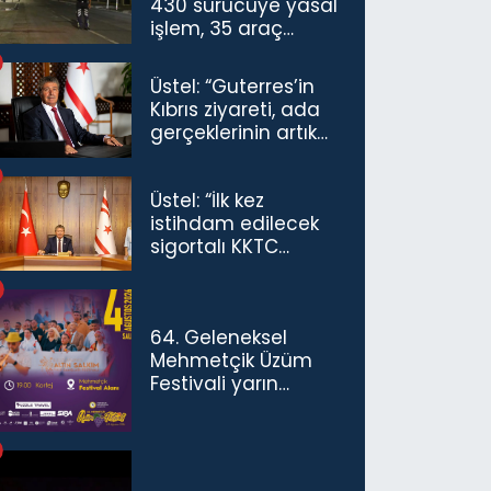
430 sürücüye yasal
işlem, 35 araç
trafikten men
Üstel: “Guterres’in
Kıbrıs ziyareti, ada
gerçeklerinin artık
göz ardı
edilemeyeceğini
Üstel: “İlk kez
göstermiştir”
istihdam edilecek
sigortalı KKTC
vatandaşları için
maaş desteğini 35
bin TL'ye çıkardık”
64. Geleneksel
Mehmetçik Üzüm
Festivali yarın
başlıyor