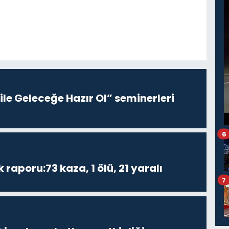
le Geleceğe Hazır Ol” seminerleri
6
k raporu:73 kaza, 1 ölü, 21 yaralı
7