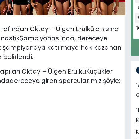
afından Oktay – Ülgen Erülkü anısına
1
imnastikŞampiyonası’nda, dereceye
ek şampiyonaya katılmaya hak kazanan
belirlendi.
yapılan Oktay – Ülgen ErülküKüçükler
ndadereceye giren sporcularımız şöyle:
G
1
K
K