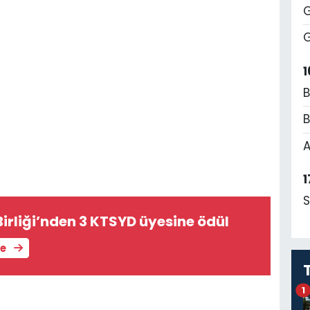
G
G
1
B
B
A
1
S
Birliği’nden 3 KTSYD üyesine ödül
le
1