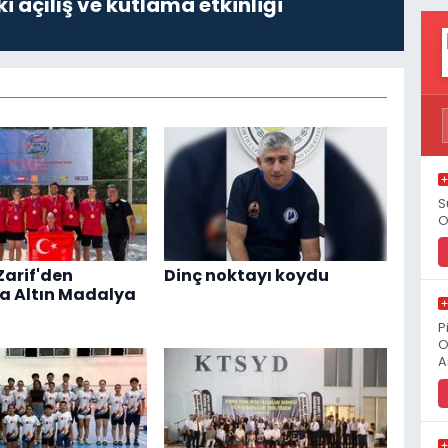
i açılış ve kutlama etkinliği
S
O
Zarif'den
Dinç noktayı koydu
a Altın Madalya
P
O
A