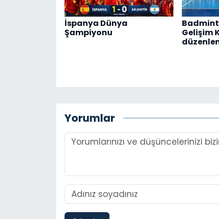
İspanya Dünya
Badmint
Şampiyonu
Gelişim 
düzenle
Yorumlar