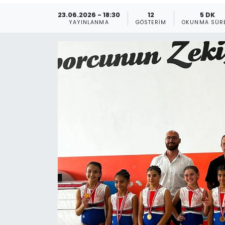
23.06.2026 - 18:30
12
5 DK
Gündem
YAYINLANMA
GÖSTERIM
OKUNMA SÜR
KKTC
KKTC YEREL SEÇİM 2018
Kültür Sanat
Magazin
Moda
Nöbetçi Eczaneler
Otomobil Dünyası
Politika