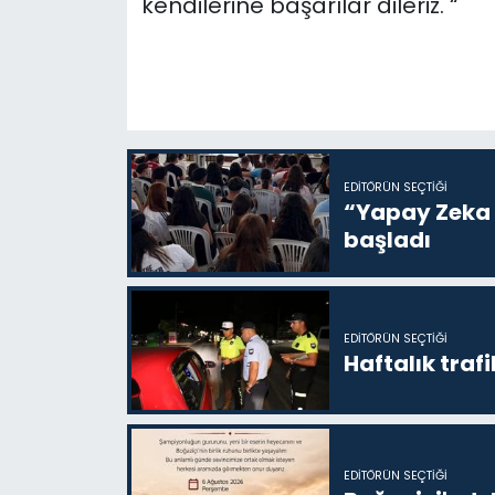
kendilerine başarılar dileriz. “
EDITÖRÜN SEÇTIĞI
“Yapay Zeka i
başladı
EDITÖRÜN SEÇTIĞI
Haftalık trafi
EDITÖRÜN SEÇTIĞI