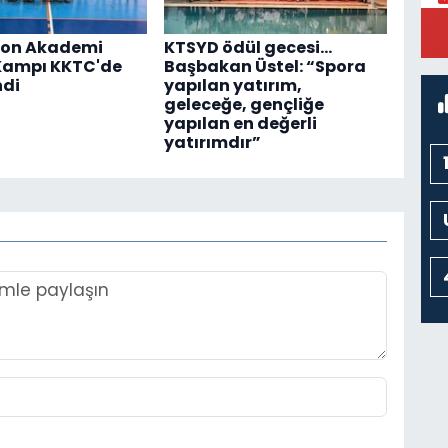
K
M
on Akademi
KTSYD ödül gecesi...
K
Kampı KKTC'de
Başbakan Üstel: “Spora
ndi
yapılan yatırım,
geleceğe, gençliğe
yapılan en değerli
yatırımdır”