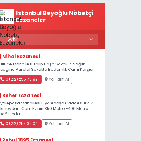
Açıldı
İstanbul Beyoğlu Nöbetçi
Eczaneler
Nihal Eczanesi
ütlüce Mahallesi Talip Paşa Sokak 14 Sağlık
cağına Paralel Sokakta Bademlik Cami Karşısı
0 (212) 255 78 99
Yol Tarifi Al
Seher Eczanesi
iyalepaşa Mahallesi Piyalepaşa Caddesi 104 A
kmeydanı Cem Evinin 350 Metre -400 Metre
şağısında
0 (212) 254 36 04
Yol Tarifi Al
Rebul 1895 Eczanesi