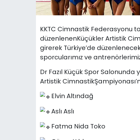
SAĞLIK
KKTC Cimnastik Federasyonu tar
Spor
düzenlenenKüçükler Artistik C
Teknoloji
girerek Türkiye’de düzenlenec
sporcularımız ve antrenörlerimiz 
TÜRKiYE
Dr Fazıl Küçük Spor Salonunda 
Video Galeri
Artistik CimnastikŞampiyonası’
YAŞAM
Elvin Altındağ
Yazarlar
Aslı Aslı
Fatma Nida Toko