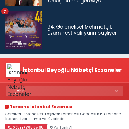
konuşmamız gerekiyor”
7
64. Geleneksel Mehmetçik
Üzüm Festivali yarın başlıyor
İstanbul Beyoğlu Nöbetçi Eczaneler
Tersane İstanbul Eczanesi
Camiikebir Mahallesi Taşkızak Tersanesi Caddesi 6 6B Tersane
İstanbul içerisi ama yol üzerinde
0 (533) 395 65 65
Yol Tarifi Al