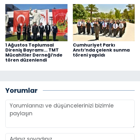
1 Ağustos Toplumsal
Cumhuriyet Parkı
Direniş Bayramı... TMT
Anıtı’nda çelenk sunma
Mücahitler Derneği’nde
töreni yapıldı
tören düzenlendi
Yorumlar