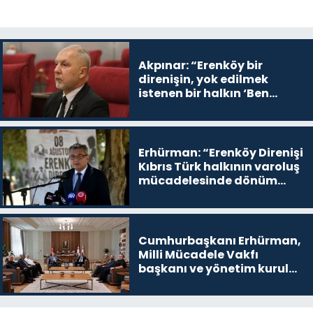
Akpınar: “Erenköy bir
direnişin, yok edilmek
istenen bir halkın ‘Ben
buradayım ve var olmaya
devam edeceğim’ dediği
yer
Erhürman: “Erenköy Direnişi
Kıbrıs Türk halkının varoluş
mücadelesinde dönüm
noktalarından biri”
Cumhurbaşkanı Erhürman,
Milli Mücadele Vakfı
başkanı ve yönetim kurulu
üyelerini kabul etti