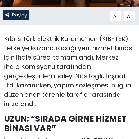
SAĞLIK
Paylaş
-
+
A
A
Spor
Kıbrıs Türk Elektrik Kurumu’nun (KIB-TEK)
Teknoloji
Lefke’ye kazandıracağı yeni hizmet binası
için ihale süreci tamamlandı. Merkezi
TÜRKiYE
İhale Komisyonu tarafından
gerçekleştirilen ihaleyi Nasifoğlu İnşaat
Video Galeri
Ltd. kazanırken, yapım sözleşmesi bugün
YAŞAM
düzenlenen törenle taraflar arasında
imzalandı.
Yazarlar
UZUN: “SIRADA GİRNE HİZMET
BİNASI VAR”