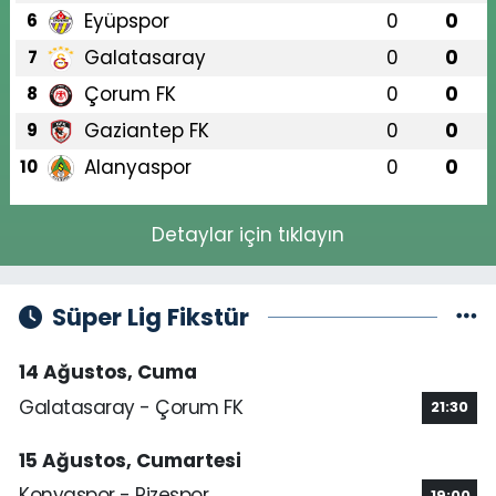
Eyüpspor
0
0
6
Galatasaray
0
0
7
Çorum FK
0
0
8
Gaziantep FK
0
0
9
Alanyaspor
0
0
10
Detaylar için tıklayın
Süper Lig Fikstür
14 Ağustos, Cuma
Galatasaray - Çorum FK
21:30
15 Ağustos, Cumartesi
Konyaspor - Rizespor
19:00