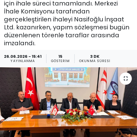
için ihale süreci tamamlandı. Merkezi
İhale Komisyonu tarafından
Gündem
gerçekleştirilen ihaleyi Nasifoğlu İnşaat
KKTC
Ltd. kazanırken, yapım sözleşmesi bugün
düzenlenen törenle taraflar arasında
KKTC YEREL SEÇİM 2018
imzalandı.
26.06.2026 - 15:41
15
3 DK
Kültür Sanat
YAYINLANMA
GÖSTERIM
OKUNMA SÜRESI
Magazin
Moda
Nöbetçi Eczaneler
Otomobil Dünyası
Politika