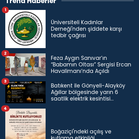
Trend Haberler
1
Üniversiteli Kadınlar
Derneği'nden şiddete karşı
tedbir çağrısı
2
Feza Aygın Sanıvar’ın
“Babamın Oltası” Sergisi Ercan
Havalimanı’nda Açıldı
3
Batıkent ile Gönyeli-Alayköy
Ağıllar bölgesinde yarın 6
saatlik elektrik kesintisi…
4
Boğaziçi'ndeki açılış ve
kutlama etkinliği