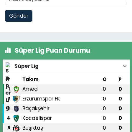
Gönder
Süper Lig Puan Durumu
Süper Lig
#
Takım
O
P
Amed
0
0
1
Erzurumspor FK
0
0
2
Başakşehir
0
0
3
Kocaelispor
0
0
4
Beşiktaş
0
0
5