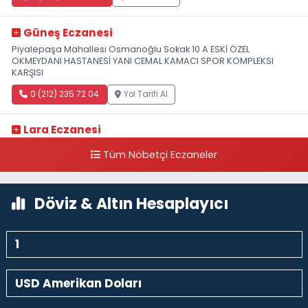
Güneş Eczanesi
Piyalepaşa Mahallesi Osmanoğlu Sokak 10 A ESKİ ÖZEL
OKMEYDANI HASTANESİ YANI CEMAL KAMACI SPOR KOMPLEKSI
KARŞISI
0 (212) 235 72 04
Yol Tarifi Al
Lara Eczanesi
Cihangir Mahallesi Sıraselviler Caddesi 73 A TAKSİM İLK YARDIM
Tüm Nöbetçi Eczaneler
HASTANESİ KARŞISI
0 (212) 293 90 86
Yol Tarifi Al
Döviz & Altın Hesaplayıcı