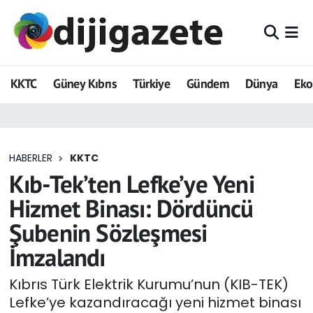
ADVERTORIAL
Hava Durumu
KKTC
Güney Kıbrıs
Türkiye
Gündem
Dünya
Ek
Dijigazete
Trafik Durumu
Dünya
Süper Lig Puan Durumu ve Fikstür
HABERLER
KKTC
Eğitim
Tüm Manşetler
Kıb-Tek’ten Lefke’ye Yeni
Ekonomi
Son Dakika Haberleri
Hizmet Binası: Dördüncü
Şubenin Sözleşmesi
Foto Galeri
Haber Arşivi
İmzalandı
GEZİ
Kıbrıs Türk Elektrik Kurumu’nun (KIB-TEK)
Lefke’ye kazandıracağı yeni hizmet binası
Güncel