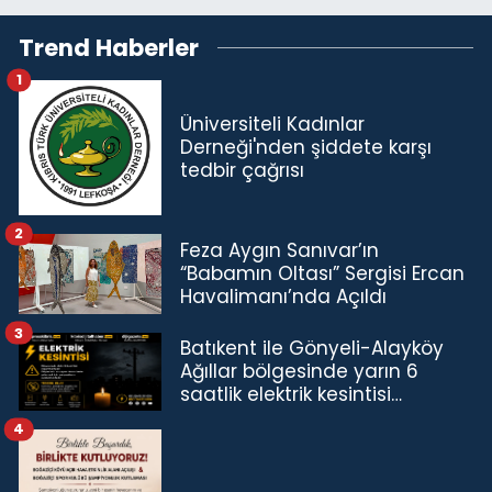
Trend Haberler
1
Üniversiteli Kadınlar
Derneği'nden şiddete karşı
tedbir çağrısı
2
Feza Aygın Sanıvar’ın
“Babamın Oltası” Sergisi Ercan
Havalimanı’nda Açıldı
3
Batıkent ile Gönyeli-Alayköy
Ağıllar bölgesinde yarın 6
saatlik elektrik kesintisi…
4