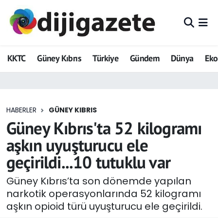
ADVERTORIAL
Hava Durumu
KKTC
Güney Kıbrıs
Türkiye
Gündem
Dünya
Ek
Dijigazete
Trafik Durumu
Dünya
Süper Lig Puan Durumu ve Fikstür
HABERLER
GÜNEY KIBRIS
Eğitim
Tüm Manşetler
Güney Kıbrıs'ta 52 kilogramı
Ekonomi
Son Dakika Haberleri
aşkın uyuşturucu ele
geçirildi...10 tutuklu var
Foto Galeri
Haber Arşivi
Güney Kıbrıs’ta son dönemde yapılan
GEZİ
narkotik operasyonlarında 52 kilogramı
aşkın opioid türü uyuşturucu ele geçirildi.
Güncel