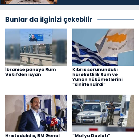
Bunlar da ilginizi çekebilir
İbranice panoya Rum
Kıbrıs sorunundaki
Vekil'den isyan
hareketlilik Rum ve
Yunan hükümetlerini
“sinirlendirdi”
Hristodulidis, BM Genel
“Mafya Devleti”