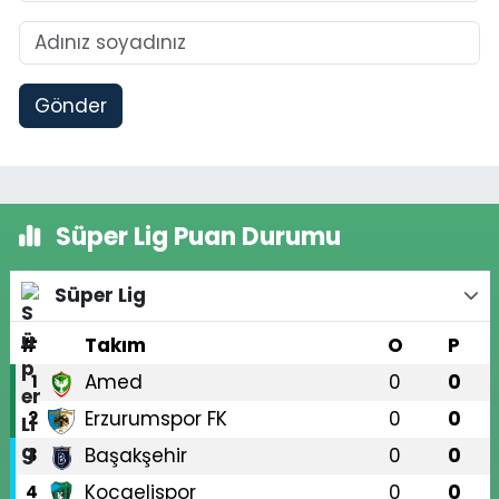
Gönder
Süper Lig Puan Durumu
Süper Lig
#
Takım
O
P
Amed
0
0
1
Erzurumspor FK
0
0
2
Başakşehir
0
0
3
Kocaelispor
0
0
4