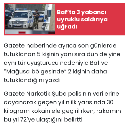
Baf’ta 3 yabancı
uyruklu saldırıya
uğradı
Gazete haberinde ayrıca son günlerde
tutuklanan 5 kişinin yanı sıra dün de yine
aynı tür uyuşturucu nedeniyle Baf ve
“Mağusa bölgesinde” 2 kişinin daha
tutuklandığını yazdı.
Gazete Narkotik Şube polisinin verilerine
dayanarak geçen yılın ilk yarısında 30
kilogram
kokain ele geçirilirken
, rakamın
bu yıl 72'ye ulaştığını belirtti.