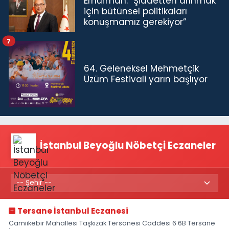
Erhürman: “Şiddetten arınmak
için bütünsel politikaları
konuşmamız gerekiyor”
7
64. Geleneksel Mehmetçik
Üzüm Festivali yarın başlıyor
İstanbul Beyoğlu Nöbetçi Eczaneler
Tersane İstanbul Eczanesi
Camiikebir Mahallesi Taşkızak Tersanesi Caddesi 6 6B Tersane