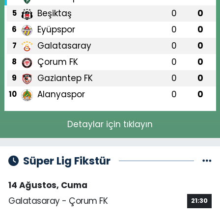
Beşiktaş
0
0
5
Eyüpspor
0
0
6
Galatasaray
0
0
7
Çorum FK
0
0
8
Gaziantep FK
0
0
9
Alanyaspor
0
0
10
Detaylar için tıklayın
Süper Lig Fikstür
14 Ağustos, Cuma
Galatasaray - Çorum FK
21:30