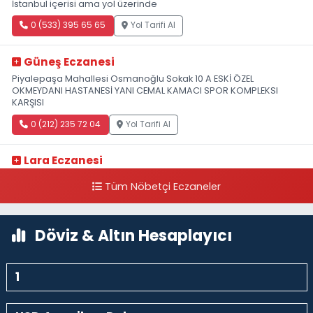
İstanbul içerisi ama yol üzerinde
0 (533) 395 65 65
Yol Tarifi Al
Güneş Eczanesi
Piyalepaşa Mahallesi Osmanoğlu Sokak 10 A ESKİ ÖZEL
OKMEYDANI HASTANESİ YANI CEMAL KAMACI SPOR KOMPLEKSI
KARŞISI
0 (212) 235 72 04
Yol Tarifi Al
Lara Eczanesi
Cihangir Mahallesi Sıraselviler Caddesi 73 A TAKSİM İLK YARDIM
Tüm Nöbetçi Eczaneler
HASTANESİ KARŞISI
0 (212) 293 90 86
Yol Tarifi Al
Döviz & Altın Hesaplayıcı