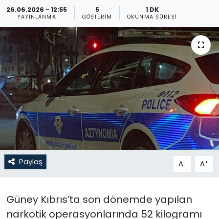
26.06.2026 - 12:55
5
1 DK
Gündem
YAYINLANMA
GÖSTERIM
OKUNMA SÜRESI
KKTC
KKTC YEREL SEÇİM 2018
Kültür Sanat
Magazin
Moda
Paylaş
-
+
A
A
Nöbetçi Eczaneler
Otomobil Dünyası
Güney Kıbrıs’ta son dönemde yapılan
narkotik operasyonlarında 52 kilogramı
Politika