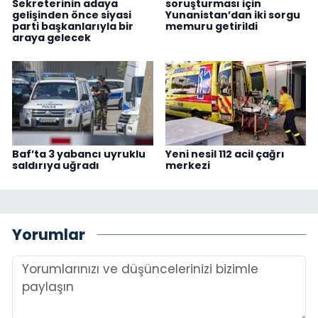
Sekreterinin adaya
soruşturması için
gelişinden önce siyasi
Yunanistan’dan iki sorgu
parti başkanlarıyla bir
memuru getirildi
araya gelecek
Baf’ta 3 yabancı uyruklu
Yeni nesil 112 acil çağrı
saldırıya uğradı
merkezi
Yorumlar