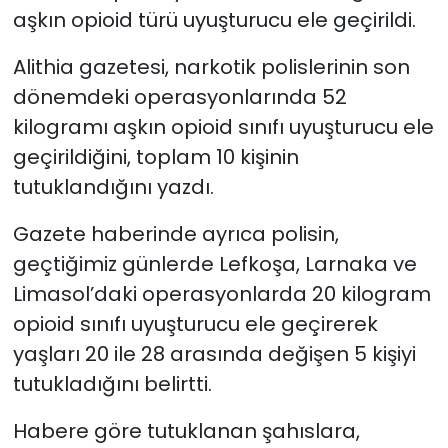
aşkın opioid türü uyuşturucu ele geçirildi.
SAĞLIK
Alithia gazetesi, narkotik polislerinin son
dönemdeki operasyonlarında 52
Spor
kilogramı aşkın opioid sınıfı uyuşturucu ele
Teknoloji
geçirildiğini, toplam 10 kişinin
tutuklandığını yazdı.
TÜRKiYE
Gazete haberinde ayrıca polisin,
Video Galeri
geçtiğimiz günlerde Lefkoşa, Larnaka ve
Limasol’daki operasyonlarda 20 kilogram
YAŞAM
opioid sınıfı uyuşturucu ele geçirerek
yaşları 20 ile 28 arasında değişen
5 kişiyi
Yazarlar
tutukladığını belirtti.
Habere göre tutuklanan şahıslara,