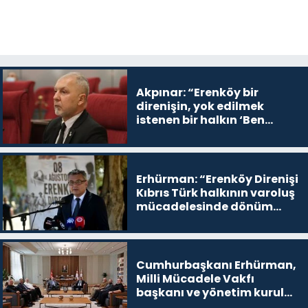
Akpınar: “Erenköy bir
direnişin, yok edilmek
istenen bir halkın ‘Ben
buradayım ve var olmaya
devam edeceğim’ dediği
yer
Erhürman: “Erenköy Direnişi
Kıbrıs Türk halkının varoluş
mücadelesinde dönüm
noktalarından biri”
Cumhurbaşkanı Erhürman,
Milli Mücadele Vakfı
başkanı ve yönetim kurulu
üyelerini kabul etti