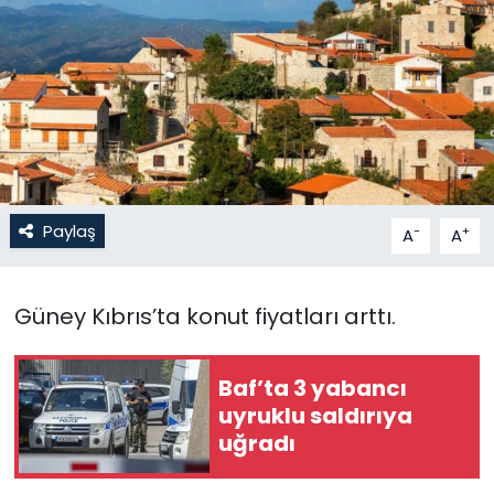
Gündem
KKTC
KKTC YEREL SEÇİM 2018
Kültür Sanat
Paylaş
-
+
A
A
Magazin
Güney Kıbrıs’ta konut fiyatları arttı.
Moda
Nöbetçi Eczaneler
Baf’ta 3 yabancı
uyruklu saldırıya
Otomobil Dünyası
uğradı
Politika