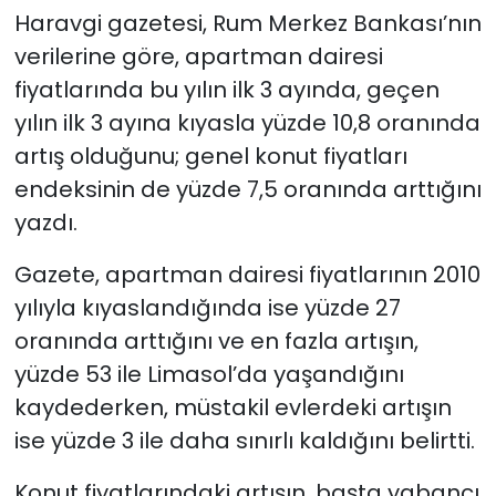
Haravgi gazetesi, Rum Merkez Bankası’nın
SAĞLIK
verilerine göre, apartman dairesi
fiyatlarında bu yılın ilk 3 ayında, geçen
Spor
yılın ilk 3 ayına kıyasla yüzde 10,8 oranında
artış olduğunu; genel konut fiyatları
Teknoloji
endeksinin de yüzde 7,5 oranında arttığını
yazdı.
TÜRKiYE
Gazete, apartman dairesi fiyatlarının 2010
Video Galeri
yılıyla kıyaslandığında ise yüzde 27
YAŞAM
oranında arttığını ve en fazla artışın,
yüzde 53 ile Limasol’da yaşandığını
Yazarlar
kaydederken, müstakil evlerdeki artışın
ise yüzde 3 ile daha sınırlı kaldığını belirtti.
Konut fiyatlarındaki artışın, başta yabancı