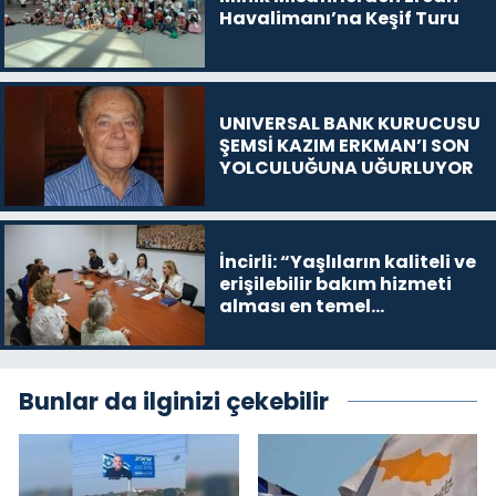
Havalimanı’na Keşif Turu
UNIVERSAL BANK KURUCUSU
ŞEMSİ KAZIM ERKMAN’I SON
YOLCULUĞUNA UĞURLUYOR
İncirli: “Yaşlıların kaliteli ve
erişilebilir bakım hizmeti
alması en temel
önceliğimiz”
Bunlar da ilginizi çekebilir