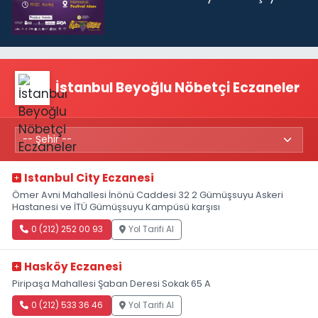
İstanbul Beyoğlu Nöbetçi Eczaneler
Istanbul City Eczanesi
Ömer Avni Mahallesi İnönü Caddesi 32 2 Gümüşsuyu Askeri
Hastanesi ve İTÜ Gümüşsuyu Kampüsü karşısı
0 (212) 252 00 93
Yol Tarifi Al
Hasköy Eczanesi
Piripaşa Mahallesi Şaban Deresi Sokak 65 A
0 (212) 533 36 46
Yol Tarifi Al