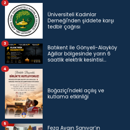
2
Üniversiteli Kadınlar
Derneği'nden şiddete karşı
tedbir çağrısı
3
Batıkent ile Gönyeli-Alayköy
Ağıllar bölgesinde yarın 6
saatlik elektrik kesintisi…
4
Boğaziçi'ndeki açılış ve
kutlama etkinliği
5
Feza Aygın Sanıvar’ın