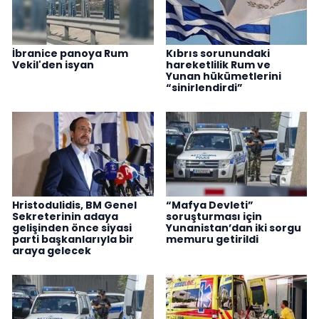
İbranice panoya Rum
Kıbrıs sorunundaki
Vekil'den isyan
hareketlilik Rum ve
Yunan hükümetlerini
“sinirlendirdi”
Hristodulidis, BM Genel
“Mafya Devleti”
Sekreterinin adaya
soruşturması için
gelişinden önce siyasi
Yunanistan’dan iki sorgu
parti başkanlarıyla bir
memuru getirildi
araya gelecek