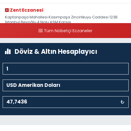
Zent Eczanesi
Kaptanpaşa Mahallesi Kasımpaşa Zincirlikuyu Caddesi 123B
İstanbul Beyoğlu 4 Nolu ASM Karşısı
Tüm Nöbetçi Eczaneler
0 (212) 297 96 92
Yol Tarifi Al
Döviz & Altın Hesaplayıcı
₺