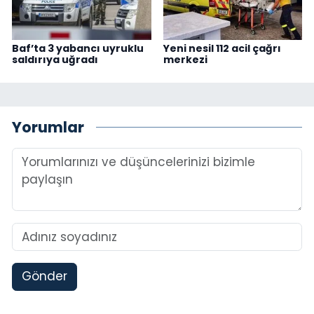
Baf’ta 3 yabancı uyruklu
Yeni nesil 112 acil çağrı
saldırıya uğradı
merkezi
Yorumlar
Gönder