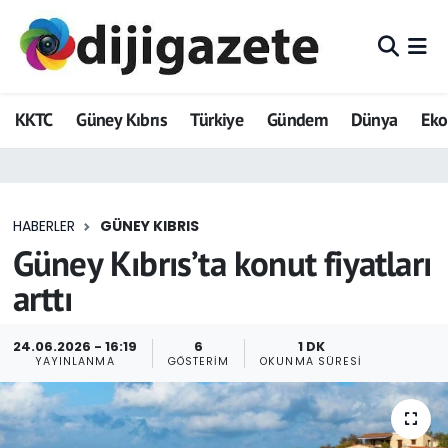
ADVERTORIAL
Hava Durumu
KKTC
Güney Kıbrıs
Türkiye
Gündem
Dünya
Ek
Dijigazete
Trafik Durumu
Dünya
Süper Lig Puan Durumu ve Fikstür
HABERLER
GÜNEY KIBRIS
Eğitim
Tüm Manşetler
Güney Kıbrıs’ta konut fiyatları
Ekonomi
Son Dakika Haberleri
arttı
Foto Galeri
Haber Arşivi
24.06.2026 - 16:19
6
1 DK
YAYINLANMA
GÖSTERIM
OKUNMA SÜRESI
GEZİ
Güncel