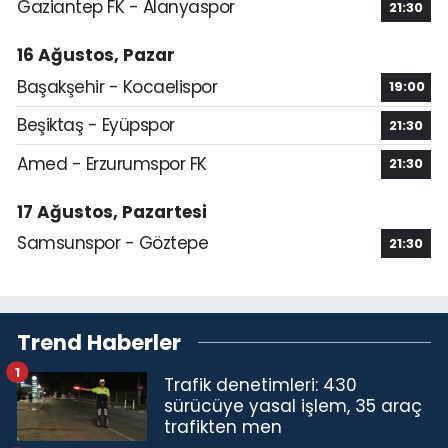
Gaziantep FK - Alanyaspor
21:30
16 Ağustos, Pazar
Başakşehir - Kocaelispor
19:00
Beşiktaş - Eyüpspor
21:30
Amed - Erzurumspor FK
21:30
17 Ağustos, Pazartesi
Samsunspor - Göztepe
21:30
Trend Haberler
1
Trafik denetimleri: 430
sürücüye yasal işlem, 35 araç
trafikten men