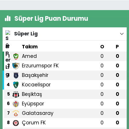
Süper Lig Puan Durumu
Süper Lig
#
Takım
O
P
Amed
0
0
1
Erzurumspor FK
0
0
2
Başakşehir
0
0
3
Kocaelispor
0
0
4
Beşiktaş
0
0
5
Eyüpspor
0
0
6
Galatasaray
0
0
7
Çorum FK
0
0
8