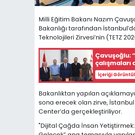
SAĞLIK
Milli Eğitim Bakanı Nazım Çavuşo
Bakanlığı tarafından İstanbul’d
Spor
Teknolojileri Zirvesi’nin (TETZ 20
Teknoloji
Çavuşoğlu: “
TÜRKiYE
çalışmaları
İçeriği Görüntü
Video Galeri
YAŞAM
Bakanlıktan yapılan açıklamay
sona erecek olan zirve, İstanbu
Yazarlar
Center’da gerçekleştiriliyor.
"Dijital Çağda İnsan Yetiştirmek: 
Gelecek” ana temasıyla yapılan z