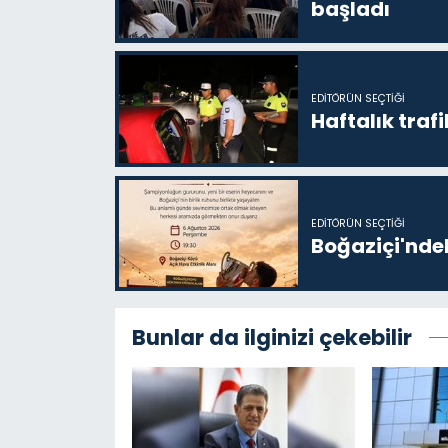
başladı
EDITÖRÜN SEÇTIĞI
Haftalık trafi
EDITÖRÜN SEÇTIĞI
Boğaziçi'ndek
Bunlar da ilginizi çekebilir