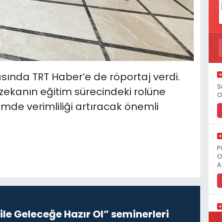
sında TRT Haber’e de röportaj verdi.
S
zekanın eğitim sürecindeki rolüne
O
imde verimliliği artıracak önemli
P
O
A
le Geleceğe Hazır Ol” seminerleri
K