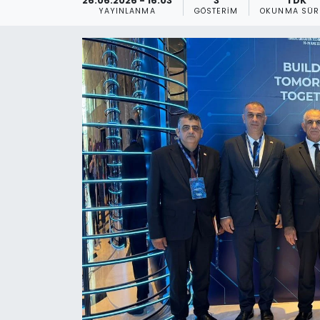
26.06.2026 - 16:03
3
1 DK
YAYINLANMA
GÖSTERIM
OKUNMA SÜR
Gündem
KKTC
KKTC YEREL SEÇİM 2018
Kültür Sanat
Magazin
Moda
Nöbetçi Eczaneler
Otomobil Dünyası
Politika