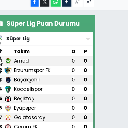
-
+
A
A
Süper Lig Puan Durumu
Süper Lig
#
Takım
O
P
Amed
0
0
1
Erzurumspor FK
0
0
2
Başakşehir
0
0
3
Kocaelispor
0
0
4
Beşiktaş
0
0
5
Eyüpspor
0
0
6
Galatasaray
0
0
7
Çorum FK
0
0
8