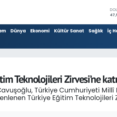
DO
47,
EU
55,
em
Dünya
Ekonomi
Kültür Sanat
Sağlık
İç H
STE
64,
GRA
652
BİS
13.
BIT
64.
im Teknolojileri Zirvesi’ne katı
Çavuşoğlu, Türkiye Cumhuriyeti Millî 
nlenen Türkiye Eğitim Teknolojileri Z