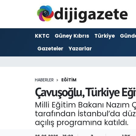
ADVERTORIAL
Hava Durumu
KKTC
Güney Kıbrıs
Türkiye
Günd
Dijigazete
Trafik Durumu
Gazeteler
Yazarlar
Dünya
Süper Lig Puan Durumu ve Fikstür
Eğitim
Tüm Manşetler
HABERLER
EĞITIM
Ekonomi
Son Dakika Haberleri
Çavuşoğlu, Türkiye Eğit
Foto Galeri
Haber Arşivi
Milli Eğitim Bakanı Nazım 
tarafından İstanbul’da düze
GEZİ
açılış programına katıldı.
Güncel