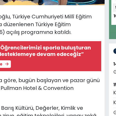
ğlu, Türkiye Cumhuriyeti Millî Eğitim
1
a düzenlenen Türkiye Eğitim
26) açılış programına katıldı.
Öğrencilerimizi sporla buluşturan
 desteklemeye devam edeceğiz”
le
G
a göre, bugün başlayan ve pazar günü
1
l Pullman Hotel & Convention
K
K
Barış Kültürü, Değerler, Kimlik ve
G
irve, eğitim teknolojileri, yapay zekâ,