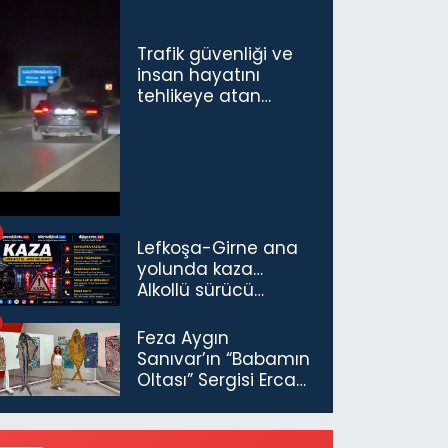
Trafik güvenliği ve
insan hayatını
tehlikeye atan
sürücü ve yolcuya
ceza...
Lefkoşa-Girne ana
yolunda kaza…
Alkollü sürücü
tutuklandı
Feza Aygın
Sanıvar’ın “Babamın
Oltası” Sergisi Ercan
Havalimanı’nda
Açıldı