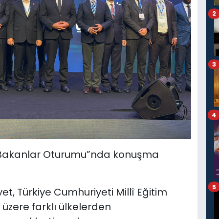
2
3
4
“Bakanlar Oturumu”nda konuşma
5
t, Türkiye Cumhuriyeti Millî Eğitim
üzere farklı ülkelerden