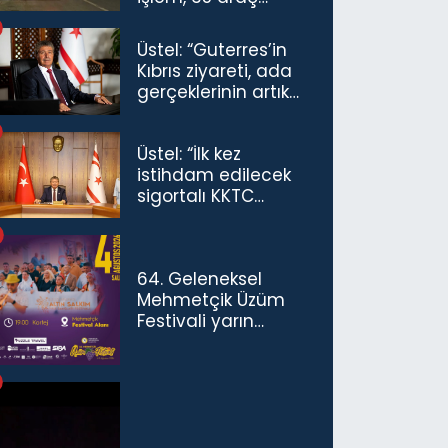
trafikten men
Üstel: “Guterres’in
Kıbrıs ziyareti, ada
gerçeklerinin artık
göz ardı
edilemeyeceğini
Üstel: “İlk kez
göstermiştir”
istihdam edilecek
sigortalı KKTC
vatandaşları için
maaş desteğini 35
bin TL'ye çıkardık”
64. Geleneksel
Mehmetçik Üzüm
Festivali yarın
başlıyor