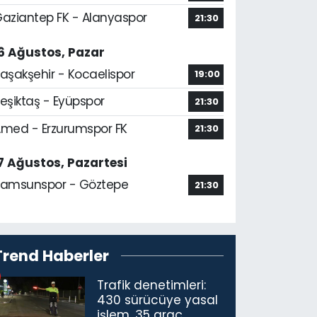
aziantep FK - Alanyaspor
21:30
6 Ağustos, Pazar
aşakşehir - Kocaelispor
19:00
eşiktaş - Eyüpspor
21:30
med - Erzurumspor FK
21:30
7 Ağustos, Pazartesi
amsunspor - Göztepe
21:30
Trend Haberler
Trafik denetimleri:
430 sürücüye yasal
işlem, 35 araç