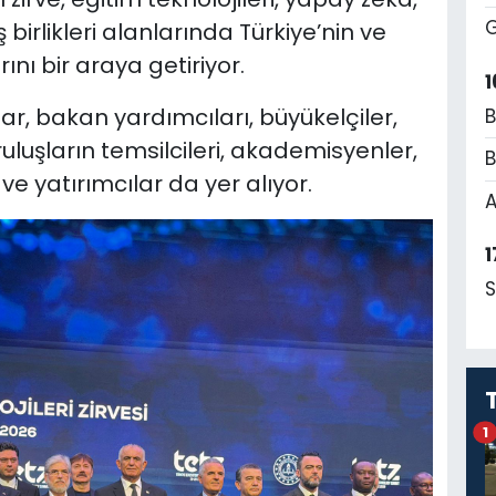
G
 birlikleri alanlarında Türkiye’nin ve
ını bir araya getiriyor.
1
ar, bakan yardımcıları, büyükelçiler,
B
ruluşların temsilcileri, akademisyenler,
B
i ve yatırımcılar da yer alıyor.
A
1
S
1