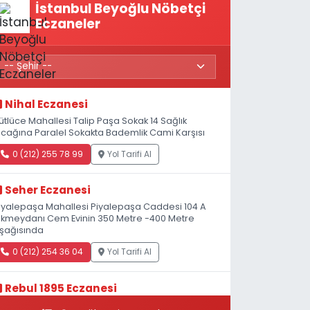
İstanbul Beyoğlu Nöbetçi
Eczaneler
Nihal Eczanesi
ütlüce Mahallesi Talip Paşa Sokak 14 Sağlık
cağına Paralel Sokakta Bademlik Cami Karşısı
0 (212) 255 78 99
Yol Tarifi Al
Seher Eczanesi
iyalepaşa Mahallesi Piyalepaşa Caddesi 104 A
kmeydanı Cem Evinin 350 Metre -400 Metre
şağısında
0 (212) 254 36 04
Yol Tarifi Al
Rebul 1895 Eczanesi
atip Mustafa Çelebi Mahallesi İstiklal Caddesi