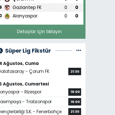
Gaziantep FK
0
0
9
Alanyaspor
0
0
0
Detaylar için tıklayın
Süper Lig Fikstür
14 Ağustos, Cuma
alatasaray - Çorum FK
21:30
5 Ağustos, Cumartesi
onyaspor - Rizespor
19:00
asımpaşa - Trabzonspor
19:00
ençlerbirliği S.K. - Fenerbahçe
21:30