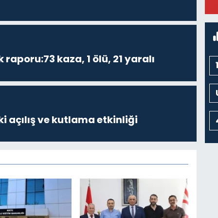
M
K
k raporu:73 kaza, 1 ölü, 21 yaralı
i açılış ve kutlama etkinliği