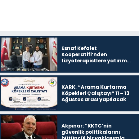
Esnaf Kefalet
Kooperatifi’nden
fizyoterapistlere yatırım
destek kredisi
KARK, “Arama Kurtarma
Köpekleri Çalıştayı” 11 – 13
Ağustos arası yapılacak
Akpınar: “KKTC’nin
güvenlik politikalarını
bütüncül bir yaklaşımla