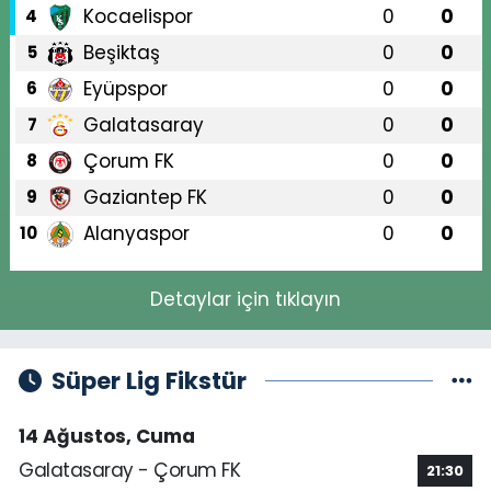
Kocaelispor
0
0
4
Beşiktaş
0
0
5
Eyüpspor
0
0
6
Galatasaray
0
0
7
Çorum FK
0
0
8
Gaziantep FK
0
0
9
Alanyaspor
0
0
10
Detaylar için tıklayın
Süper Lig Fikstür
14 Ağustos, Cuma
Galatasaray - Çorum FK
21:30