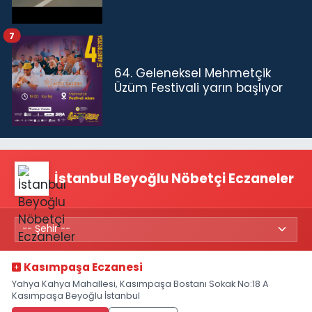
7
64. Geleneksel Mehmetçik
Üzüm Festivali yarın başlıyor
İstanbul Beyoğlu Nöbetçi Eczaneler
Kasımpaşa Eczanesi
Yahya Kahya Mahallesi, Kasımpaşa Bostanı Sokak No:18 A
Kasımpaşa Beyoğlu İstanbul