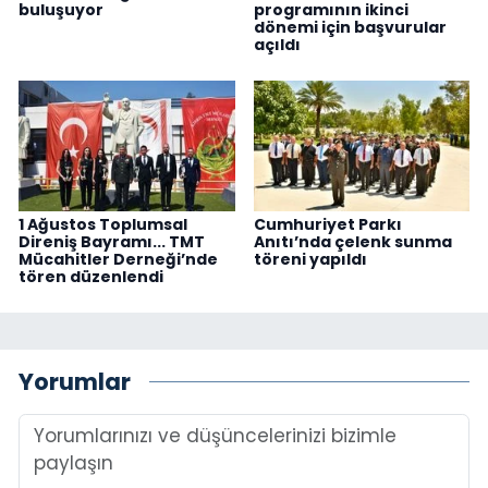
buluşuyor
programının ikinci
dönemi için başvurular
açıldı
1 Ağustos Toplumsal
Cumhuriyet Parkı
Direniş Bayramı... TMT
Anıtı’nda çelenk sunma
Mücahitler Derneği’nde
töreni yapıldı
tören düzenlendi
Yorumlar