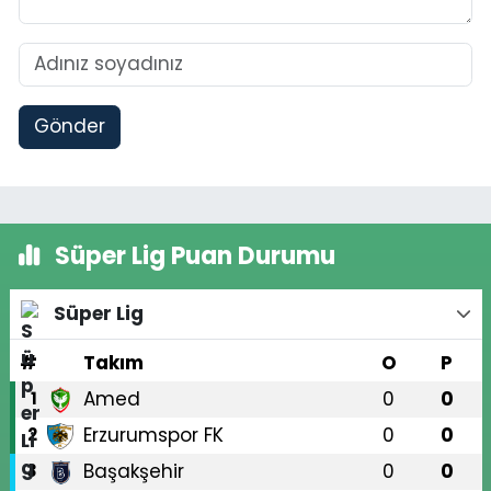
Gönder
Süper Lig Puan Durumu
Süper Lig
#
Takım
O
P
Amed
0
0
1
Erzurumspor FK
0
0
2
Başakşehir
0
0
3