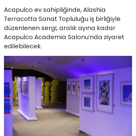
Acapulco ev sahipliğinde, Alashia
SAĞLIK
Terracotta Sanat Topluluğu iş birliğiyle
düzenlenen sergi, aralık ayına kadar
Spor
Acapulco Academia Salonu’nda ziyaret
Teknoloji
edilebilecek.
TÜRKiYE
Video Galeri
YAŞAM
Yazarlar