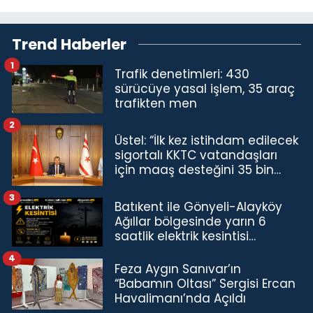
Trend Haberler
1
Trafik denetimleri: 430
sürücüye yasal işlem, 35 araç
trafikten men
2
Üstel: “İlk kez istihdam edilecek
sigortalı KKTC vatandaşları
için maaş desteğini 35 bin
TL'ye çıkardık”
3
Batıkent ile Gönyeli-Alayköy
Ağıllar bölgesinde yarın 6
saatlik elektrik kesintisi…
4
Feza Aygın Sanıvar’ın
“Babamın Oltası” Sergisi Ercan
Havalimanı’nda Açıldı