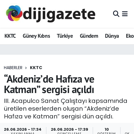
ADVERTORIAL
Hava Durumu
KKTC
Güney Kıbrıs
Türkiye
Gündem
Dünya
Ek
Dijigazete
Trafik Durumu
Dünya
Süper Lig Puan Durumu ve Fikstür
HABERLER
KKTC
Eğitim
Tüm Manşetler
“Akdeniz’de Hafıza ve
Ekonomi
Son Dakika Haberleri
Katman” sergisi açıldı
Foto Galeri
Haber Arşivi
III. Acapulco Sanat Çalıştayı kapsamında
üretilen eserlerden oluşan “Akdeniz’de
GEZİ
Hafıza ve Katman” sergisi dün açıldı.
Güncel
26.06.2026 - 17:34
26.06.2026 - 17:39
10
YAYINLANMA
GÜNCELLEME
GÖSTERIM
OKU