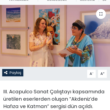
Gündem
KKTC
KKTC YEREL SEÇİM 2018
Kültür Sanat
Magazin
Moda
Paylaş
-
+
A
A
Nöbetçi Eczaneler
III. Acapulco Sanat Çalıştayı kapsamında
Otomobil Dünyası
üretilen eserlerden oluşan “Akdeniz’de
Hafıza ve Katman” sergisi dün açıldı.
Politika