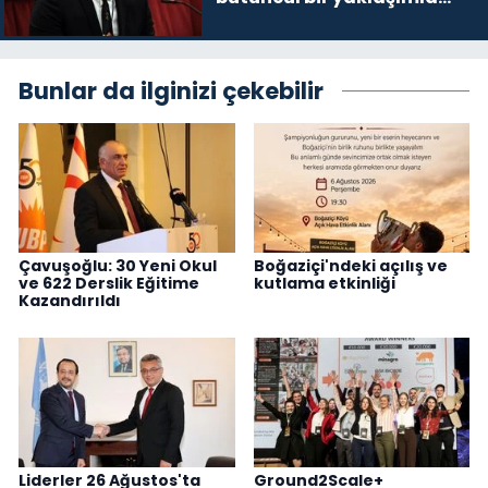
yeniden değerlendirmesi
gerekiyor”
Bunlar da ilginizi çekebilir
Çavuşoğlu: 30 Yeni Okul
Boğaziçi'ndeki açılış ve
ve 622 Derslik Eğitime
kutlama etkinliği
Kazandırıldı
Liderler 26 Ağustos'ta
Ground2Scale+