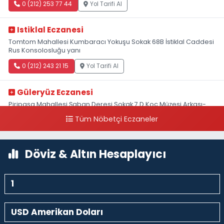
0 (212) 253 77 44
Yol Tarifi Al
Istiklal Eczanesi
Tomtom Mahallesi Kumbaracı Yokuşu Sokak 68B İstiklal Caddesi
Rus Konsolosluğu yanı
0 (212) 243 21 15
Yol Tarifi Al
Güleryüz Eczanesi
Piripaşa Mahallesi Şaban Deresi Sokak 7 D Koç Müzesi Arkası-
kalaycıbahçe Meydana Doğru
Tüm Nöbetçi Eczaneler
0 (212) 369 95 85
Yol Tarifi Al
Döviz & Altın Hesaplayıcı