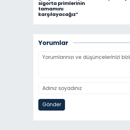
sigorta primlerinin
tamamını
karşılayacağız”
Yorumlar
Gönder