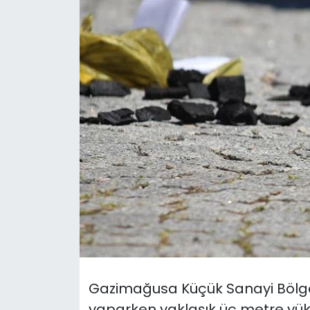
Gündem
KKTC
KKTC YEREL SEÇİM 2018
Kültür Sanat
Magazin
Moda
Nöbetçi Eczaneler
Otomobil Dünyası
Gazimağusa Küçük Sanayi Bölges
Politika
yaparken yaklaşık üç metre yük