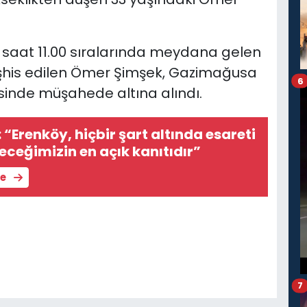
n saat 11.00 sıralarında meydana gelen
şhis edilen
Ömer Şimşek,
Gazimağusa
6
isinde
müşahede altına alındı.
 “Erenköy, hiçbir şart altında esareti
ceğimizin en açık kanıtıdır”
le
7