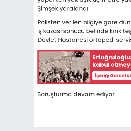
Şimşek
yaralandı.
SAĞLIK
Polisten verilen bilgiye göre dü
Spor
iş kazası sonucu
belinde kırık te
Devlet Hastanesi ortopedi serv
Teknoloji
Ertuğruloğlu:
TÜRKiYE
kabul etmeye
Video Galeri
İçeriği Görüntü
YAŞAM
Soruşturma devam ediyor.
Yazarlar