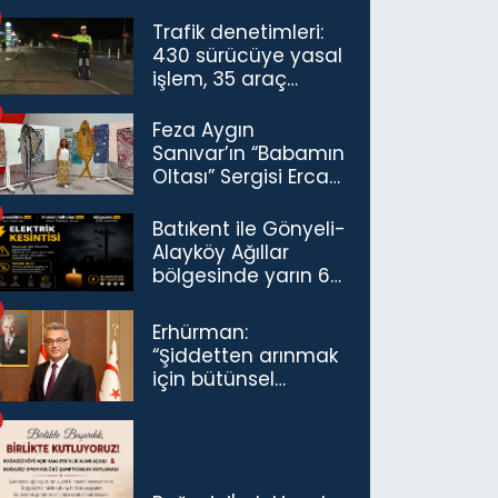
Trafik denetimleri:
430 sürücüye yasal
işlem, 35 araç
trafikten men
Feza Aygın
Sanıvar’ın “Babamın
Oltası” Sergisi Ercan
Havalimanı’nda
Açıldı
Batıkent ile Gönyeli-
Alayköy Ağıllar
bölgesinde yarın 6
saatlik elektrik
kesintisi…
Erhürman:
“Şiddetten arınmak
için bütünsel
politikaları
konuşmamız
gerekiyor”