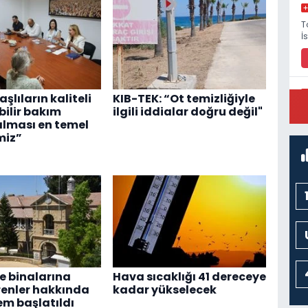
T
İ
Yaşlıların kaliteli
KIB-TEK: “Ot temizliğiyle
ebilir bakım
ilgili iddialar doğru değil"
P
M
alması en temel
miz”
 binalarına
Hava sıcaklığı 41 dereceye
renler hakkında
kadar yükselecek
em başlatıldı