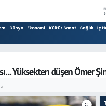
B
6
D
4
em
Dünya
Ekonomi
Kültür Sanat
Sağlık
İç H
E
5
S
6
G
6
B
1
sı... Yüksekten düşen Ömer Şi
SI