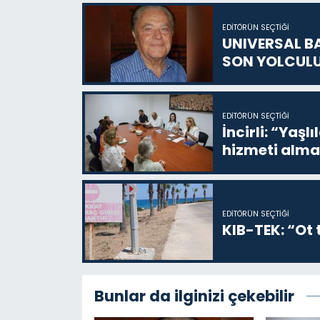
EDITÖRÜN SEÇTIĞI
UNIVERSAL B
SON YOLCUL
EDITÖRÜN SEÇTIĞI
İncirli: “Yaşlı
hizmeti alma
EDITÖRÜN SEÇTIĞI
KIB-TEK: “Ot t
Bunlar da ilginizi çekebilir