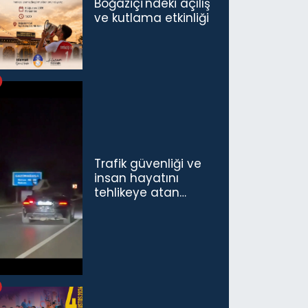
Boğaziçi'ndeki açılış
ve kutlama etkinliği
Trafik güvenliği ve
insan hayatını
tehlikeye atan
sürücü ve yolcuya
ceza...