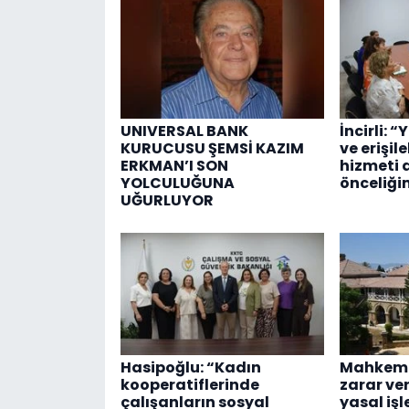
UNIVERSAL BANK
İncirli: “
KURUCUSU ŞEMSİ KAZIM
ve erişil
ERKMAN’I SON
hizmeti 
YOLCULUĞUNA
önceliği
UĞURLUYOR
Hasipoğlu: “Kadın
Mahkeme
kooperatiflerinde
zarar ve
çalışanların sosyal
yasal işl