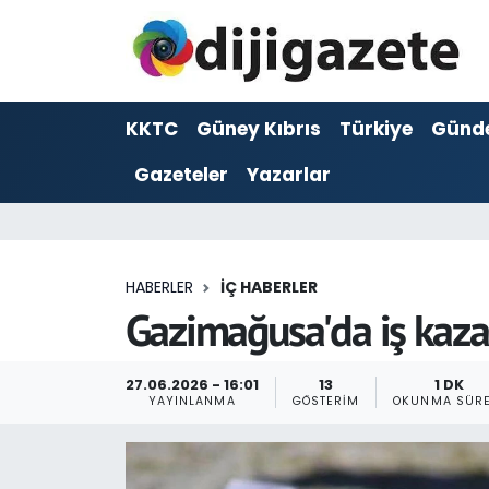
ADVERTORIAL
Hava Durumu
KKTC
Güney Kıbrıs
Türkiye
Günd
Dijigazete
Trafik Durumu
Gazeteler
Yazarlar
Dünya
Süper Lig Puan Durumu ve Fikstür
Eğitim
Tüm Manşetler
HABERLER
İÇ HABERLER
Ekonomi
Son Dakika Haberleri
Gazimağusa'da iş kaza
Foto Galeri
Haber Arşivi
27.06.2026 - 16:01
13
1 DK
YAYINLANMA
GÖSTERIM
OKUNMA SÜRE
GEZİ
Güncel