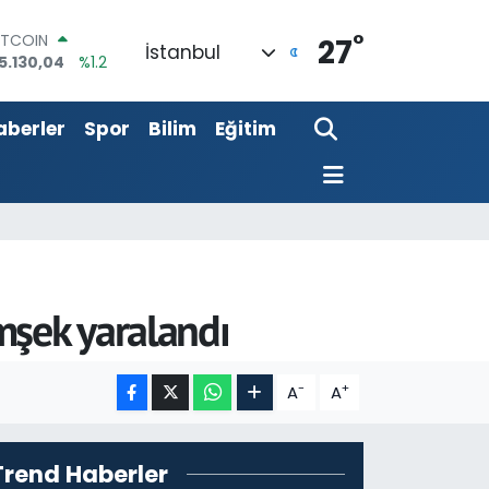
°
ITCOIN
27
İstanbul
5.130,04
%1.2
OLAR
7,7106
%0.17
aberler
Spor
Bilim
Eğitim
URO
5,1652
%0.27
TERLİN
4,4046
%0.35
RAM ALTIN
648.99
%2.59
İST100
3.773
%-19
mşek yaralandı
-
+
A
A
Trend Haberler