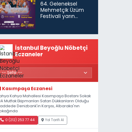
64. Geleneksel
Mehmetçik Üzüm
Festivali yarın
başlıyor
İstanbul Beyoğlu Nöbetçi
Eczaneler
Kasımpaşa Eczanesi
ahya Kahya Mahallesi Kasımpaşa Bostanı Sokak
8A Mutfak Ekipmanları Satan Dükkanların Olduğu
addede Denizbank'ın Karşısı, Albaraka'nın
okağında
0 (212) 253 77 44
Yol Tarifi Al