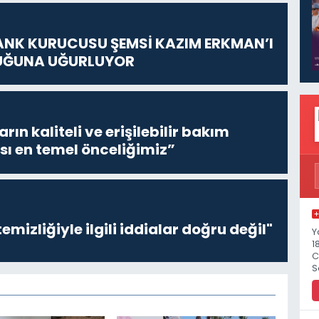
ANK KURUCUSU ŞEMSİ KAZIM ERKMAN’I
UĞUNA UĞURLUYOR
ların kaliteli ve erişilebilir bakım
sı en temel önceliğimiz”
emizliğiyle ilgili iddialar doğru değil"
Y
1
C
S