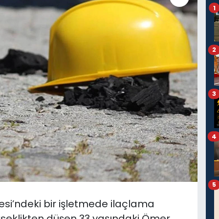
1
2
3
4
5
i’ndeki bir işletmede ilaçlama
seklikten düşen
33 yaşındaki Ömer