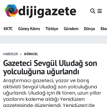
ADVERTORIAL
Hava Durumu
KKTC
Güney Kıbrıs
Türkiye
Gündem
Dünya
Ek
Dijigazete
Trafik Durumu
Dünya
Süper Lig Puan Durumu ve Fikstür
HABERLER
GÜNCEL
Eğitim
Tüm Manşetler
Gazeteci Sevgül Uludağ son
Ekonomi
Son Dakika Haberleri
yolculuğuna uğurlandı
Foto Galeri
Haber Arşivi
Araştırmacı gazeteci, yazar ve barış
aktivisti Sevgül Uludağ son yolculuğuna
GEZİ
uğurlandı. Uludağ için ilk tören, uzun yıllar
yazılarını kaleme aldığı Yenidüzen
Güncel
gazetesinde düzenlendi. Yenidüzen’de