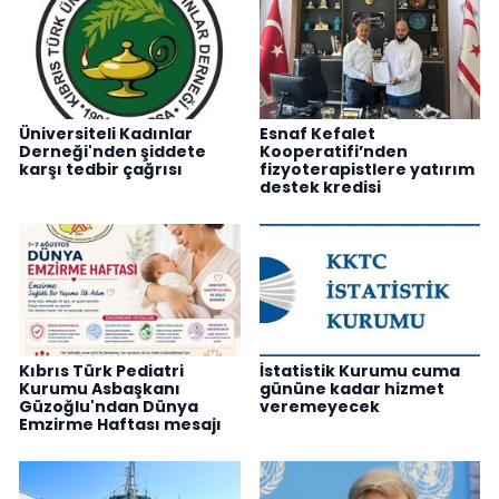
Üniversiteli Kadınlar
Esnaf Kefalet
Derneği'nden şiddete
Kooperatifi’nden
karşı tedbir çağrısı
fizyoterapistlere yatırım
destek kredisi
Kıbrıs Türk Pediatri
İstatistik Kurumu cuma
Kurumu Asbaşkanı
gününe kadar hizmet
Güzoğlu'ndan Dünya
veremeyecek
Emzirme Haftası mesajı