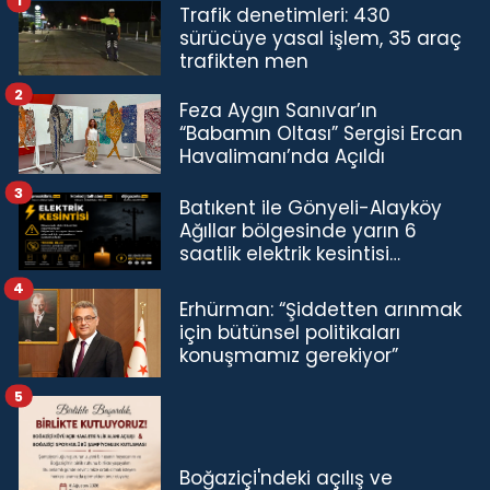
1
Trafik denetimleri: 430
sürücüye yasal işlem, 35 araç
trafikten men
2
Feza Aygın Sanıvar’ın
“Babamın Oltası” Sergisi Ercan
Havalimanı’nda Açıldı
3
Batıkent ile Gönyeli-Alayköy
Ağıllar bölgesinde yarın 6
saatlik elektrik kesintisi…
4
Erhürman: “Şiddetten arınmak
için bütünsel politikaları
konuşmamız gerekiyor”
5
Boğaziçi'ndeki açılış ve