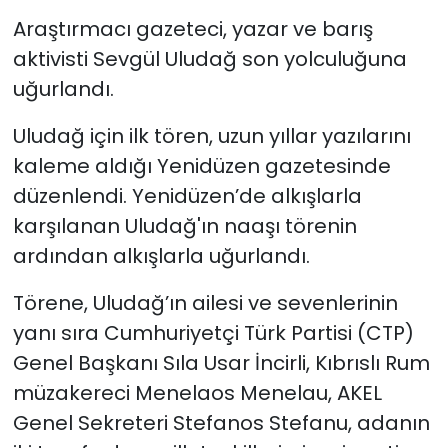
Araştırmacı gazeteci, yazar ve barış
SAĞLIK
aktivisti Sevgül Uludağ son yolculuğuna
uğurlandı.
Spor
Uludağ için ilk tören, uzun yıllar yazılarını
Teknoloji
kaleme aldığı Yenidüzen gazetesinde
düzenlendi. Yenidüzen’de alkışlarla
TÜRKiYE
karşılanan Uludağ'ın naaşı törenin
Video Galeri
ardından alkışlarla uğurlandı.
Törene, Uludağ’ın ailesi ve sevenlerinin
YAŞAM
yanı sıra Cumhuriyetçi Türk Partisi (CTP)
Yazarlar
Genel Başkanı Sıla Usar İncirli, Kıbrıslı Rum
müzakereci Menelaos Menelau, AKEL
Genel Sekreteri Stefanos Stefanu, adanın