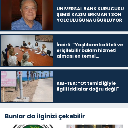
UNIVERSAL BANK KURUCUSU
ŞEMSİ KAZIM ERKMAN’I SON
YOLCULUĞUNA UĞURLUYOR
İncirli: “Yaşlıların kaliteli ve
erişilebilir bakım hizmeti
alması en temel
önceliğimiz”
KIB-TEK: “Ot temizliğiyle
ilgili iddialar doğru değil"
Bunlar da ilginizi çekebilir