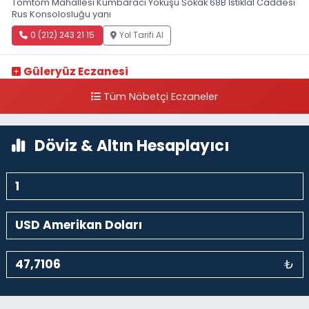
Tomtom Mahallesi Kumbaracı Yokuşu Sokak 68B İstiklal Caddesi
Rus Konsolosluğu yanı
0 (212) 243 21 15
Yol Tarifi Al
Güleryüz Eczanesi
Piripaşa Mahallesi Şaban Deresi Sokak 7 D Koç Müzesi Arkası-
Tüm Nöbetçi Eczaneler
kalaycıbahçe Meydana Doğru
0 (212) 369 95 85
Yol Tarifi Al
Döviz & Altın Hesaplayıcı
₺