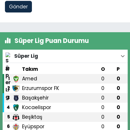
Gönder
Süper Lig Puan Durumu
Süper Lig
#
Takım
O
P
Amed
0
0
1
Erzurumspor FK
0
0
2
Başakşehir
0
0
3
Kocaelispor
0
0
4
Beşiktaş
0
0
5
Eyüpspor
0
0
6