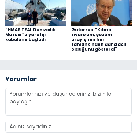
“HMAS TEAL Denizcilik
Guterres: "Kıbrıs
Müzesi” ziyaretçi
ziyaretim, çözüm
kabulüne başladı
arayışının her
zamankinden daha acil
olduğunu gösterdi"
Yorumlar