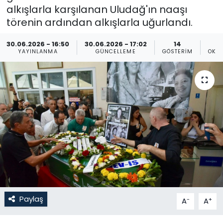
alkışlarla karşılanan Uludağ'ın naaşı
Gündem
törenin ardından alkışlarla uğurlandı.
KKTC
30.06.2026 - 16:50
30.06.2026 - 17:02
14
YAYINLANMA
GÜNCELLEME
GÖSTERIM
OKU
KKTC YEREL SEÇİM 2018
Kültür Sanat
Magazin
Moda
Nöbetçi Eczaneler
Otomobil Dünyası
Paylaş
-
+
A
A
Politika