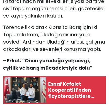
iki tarafından milletvekilleri, siyasi parti ve
sivil toplum örgütü temsilcileri, gazeteciler
ve kayıp yakınları katıldı.
Törende ilk olarak Kıbrıs’ta Barış İçin İki
Toplumlu Koro, Uludağ anısına şarkı
söyledi. Ardından Uludağ’ın ailesi, çalışma
arkadaşları ve sevenleri konuşma yaptı.
- Erkut: “Onun yürüdüğü yol; sevgi,
eşitlik ve barış mücadelesiyle dolu”
Esnaf Kefalet
Kooperatifi’nden
fizyoterapistlere
yatırım destek
kredisi