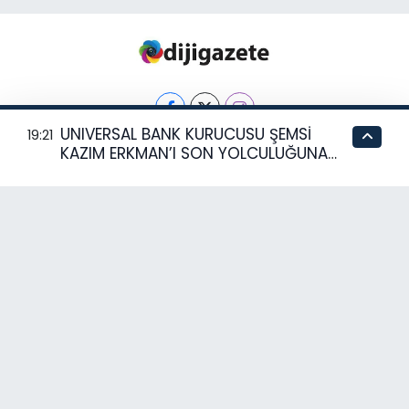
UNIVERSAL BANK KURUCUSU ŞEMSİ
19:21
KAZIM ERKMAN’I SON YOLCULUĞUNA
UĞURLUYOR
Hava Durumu
Trafik Durumu
Puan Durumu ve Fikstür
Tüm Manşetler
Son Dakika Haberleri
Haber Arşivi
RSS
Copyright © 2024. Her hakkı saklıdır.
Haber Yazılımı:
TE Bilişim