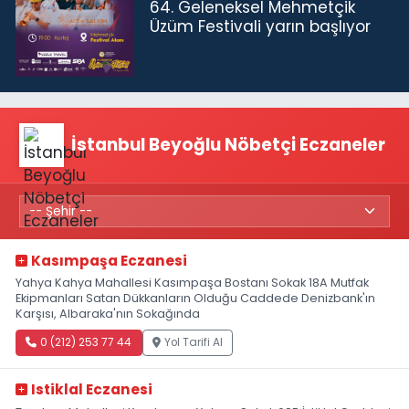
64. Geleneksel Mehmetçik
Üzüm Festivali yarın başlıyor
İstanbul Beyoğlu Nöbetçi Eczaneler
Kasımpaşa Eczanesi
Yahya Kahya Mahallesi Kasımpaşa Bostanı Sokak 18A Mutfak
Ekipmanları Satan Dükkanların Olduğu Caddede Denizbank'ın
Karşısı, Albaraka'nın Sokağında
0 (212) 253 77 44
Yol Tarifi Al
Istiklal Eczanesi