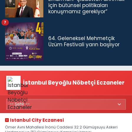
için bütünsel politikaları
konuşmamız gerekiyor”
7
64. Geleneksel Mehmetçik
Üzüm Festivali yarın başlıyor
İstanbul Beyoğlu Nöbetçi Eczaneler
Istanbul City Eczanesi
Ömer Avni Mahallesi İnönü Caddesi 32 2 Gümüşsuyu Askeri