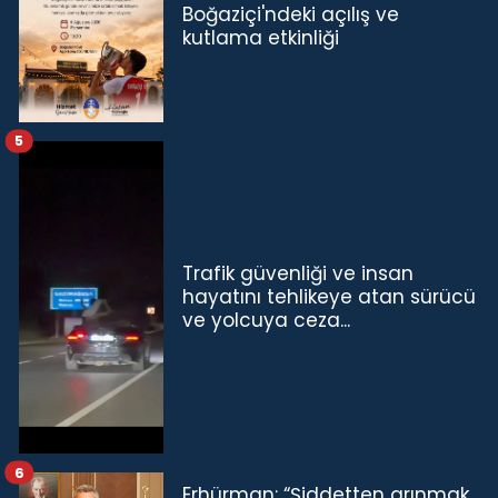
Boğaziçi'ndeki açılış ve
kutlama etkinliği
5
Trafik güvenliği ve insan
hayatını tehlikeye atan sürücü
ve yolcuya ceza...
6
Erhürman: “Şiddetten arınmak