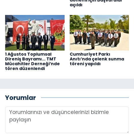
dönemi için başvurular
açıldı
1 Ağustos Toplumsal
Cumhuriyet Parkı
Direniş Bayramı... TMT
Anıtı’nda çelenk sunma
Mücahitler Derneği’nde
töreni yapıldı
tören düzenlendi
Yorumlar