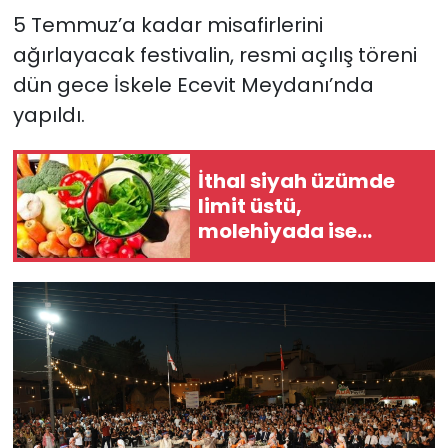
5 Temmuz’a kadar misafirlerini
ağırlayacak festivalin, resmi açılış töreni
dün gece İskele Ecevit Meydanı’nda
yapıldı.
İthal siyah üzümde
limit üstü,
molehiyada ise
tavsiye dışı bitki
koruma ürünü tespit
edildi