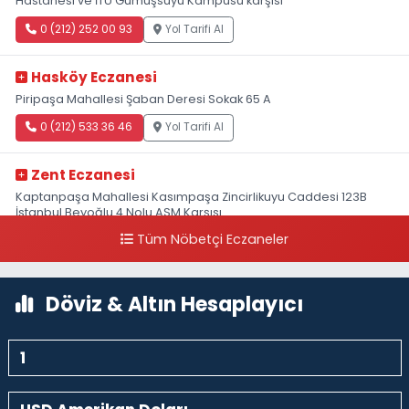
Hastanesi ve İTÜ Gümüşsuyu Kampüsü karşısı
0 (212) 252 00 93
Yol Tarifi Al
Hasköy Eczanesi
Piripaşa Mahallesi Şaban Deresi Sokak 65 A
0 (212) 533 36 46
Yol Tarifi Al
Zent Eczanesi
Kaptanpaşa Mahallesi Kasımpaşa Zincirlikuyu Caddesi 123B
İstanbul Beyoğlu 4 Nolu ASM Karşısı
Tüm Nöbetçi Eczaneler
0 (212) 297 96 92
Yol Tarifi Al
Döviz & Altın Hesaplayıcı