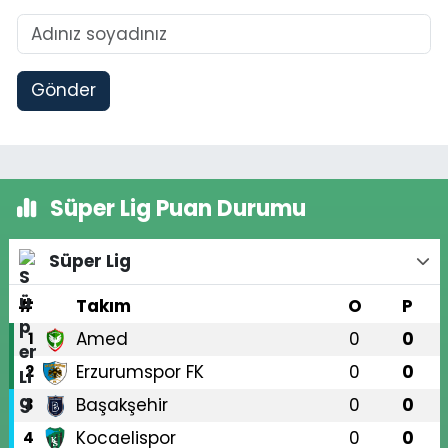
Gönder
Süper Lig Puan Durumu
Süper Lig
#
Takım
O
P
Amed
0
0
1
Erzurumspor FK
0
0
2
Başakşehir
0
0
3
Kocaelispor
0
0
4