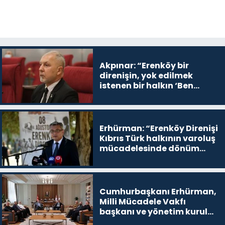
Akpınar: “Erenköy bir
direnişin, yok edilmek
istenen bir halkın ‘Ben
buradayım ve var olmaya
devam edeceğim’ dediği
yer
Erhürman: “Erenköy Direnişi
Kıbrıs Türk halkının varoluş
mücadelesinde dönüm
noktalarından biri”
Cumhurbaşkanı Erhürman,
Milli Mücadele Vakfı
başkanı ve yönetim kurulu
üyelerini kabul etti