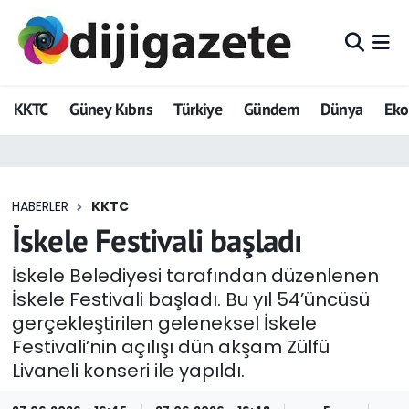
ADVERTORIAL
Hava Durumu
KKTC
Güney Kıbrıs
Türkiye
Gündem
Dünya
Ek
Dijigazete
Trafik Durumu
Dünya
Süper Lig Puan Durumu ve Fikstür
HABERLER
KKTC
Eğitim
Tüm Manşetler
İskele Festivali başladı
Ekonomi
Son Dakika Haberleri
İskele Belediyesi tarafından düzenlenen
İskele Festivali başladı. Bu yıl 54’üncüsü
Foto Galeri
Haber Arşivi
gerçekleştirilen geleneksel İskele
Festivali’nin açılışı dün akşam Zülfü
GEZİ
Livaneli konseri ile yapıldı.
Güncel