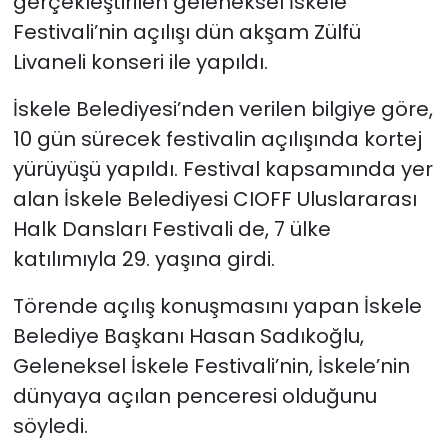
gerçekleştirilen geleneksel İskele
Festivali’nin açılışı dün akşam Zülfü
SAĞLIK
Livaneli konseri ile yapıldı.
Spor
İskele Belediyesi’nden verilen bilgiye göre,
10 gün sürecek festivalin açılışında kortej
Teknoloji
yürüyüşü yapıldı. Festival kapsamında yer
alan İskele Belediyesi CIOFF Uluslararası
TÜRKiYE
Halk Dansları Festivali de, 7 ülke
Video Galeri
katılımıyla 29. yaşına girdi.
YAŞAM
Törende açılış konuşmasını yapan İskele
Belediye Başkanı Hasan Sadıkoğlu,
Yazarlar
Geleneksel İskele Festivali’nin, İskele’nin
dünyaya açılan penceresi olduğunu
söyledi.