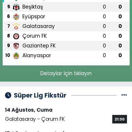
Beşiktaş
0
0
5
Eyüpspor
0
0
6
Galatasaray
0
0
7
Çorum FK
0
0
8
Gaziantep FK
0
0
9
Alanyaspor
0
0
10
Detaylar için tıklayın
Süper Lig Fikstür
14 Ağustos, Cuma
Galatasaray - Çorum FK
21:30