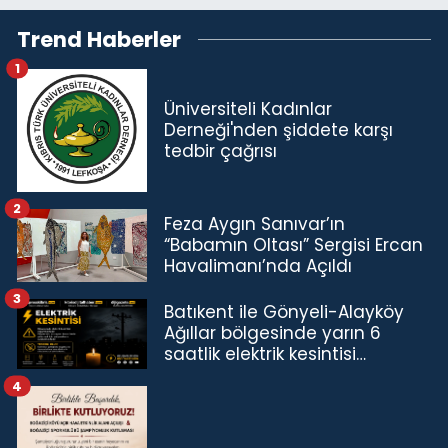
Trend Haberler
1
Üniversiteli Kadınlar
Derneği'nden şiddete karşı
tedbir çağrısı
2
Feza Aygın Sanıvar’ın
“Babamın Oltası” Sergisi Ercan
Havalimanı’nda Açıldı
3
Batıkent ile Gönyeli-Alayköy
Ağıllar bölgesinde yarın 6
saatlik elektrik kesintisi…
4