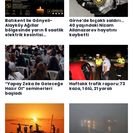
Batıkent ile Gönyeli-
Girne’de bıçaklı saldırı…
Alayköy Ağıllar
40 yaşındaki Nizam
bölgesinde yarın 6 saatlik
Allanazarov hayatını
elektrik kesintisi…
kaybetti
“Yapay Zeka ile Geleceğe
Haftalık trafik raporu:73
Hazır Ol” seminerleri
kaza, 1 ölü, 21 yaralı
başladı