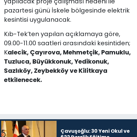
yapılacak proje çalışması nedeni ile
pazartesi günü İskele bölgesinde elektrik
SAĞLIK
kesintisi uygulanacak.
Spor
Kıb-Tek’ten yapılan açıklamaya göre,
09.00-11.00 saatleri arasındaki kesintiden;
Teknoloji
K
alecik, Çayırova, Mehmetçik, Pamuklu,
Tuzluca, Büyükkonuk, Yedikonuk,
TÜRKiYE
Sazlıköy, Zeybekköy ve Kilitkaya
Video Galeri
etkilenecek.
YAŞAM
Yazarlar
Çavuşoğlu: 30 Yeni Okul ve