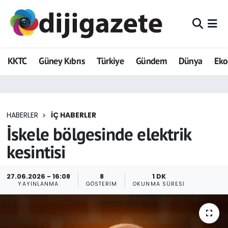
ADVERTORIAL
Hava Durumu
KKTC
Güney Kıbrıs
Türkiye
Gündem
Dünya
Ek
Dijigazete
Trafik Durumu
Dünya
Süper Lig Puan Durumu ve Fikstür
HABERLER
İÇ HABERLER
Eğitim
Tüm Manşetler
İskele bölgesinde elektrik
Ekonomi
Son Dakika Haberleri
kesintisi
Foto Galeri
Haber Arşivi
27.06.2026 - 16:08
8
1 DK
YAYINLANMA
GÖSTERIM
OKUNMA SÜRESI
GEZİ
Güncel