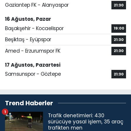
Gaziantep FK - Alanyaspor
21:30
16 Ağustos, Pazar
Başakşehir - Kocaelispor
19:00
Beşiktaş - Eyüpspor
21:30
Amed - Erzurumspor FK
21:30
17 Ağustos, Pazartesi
Samsunspor - Göztepe
21:30
Trend Haberler
1
Trafik denetimleri: 430
sürücüye yasal işlem, 35 araç
trafikten men