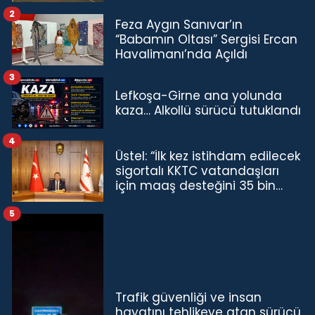
2
Feza Aygın Sanıvar’ın
“Babamın Oltası” Sergisi Ercan
Havalimanı’nda Açıldı
3
Lefkoşa-Girne ana yolunda
kaza… Alkollü sürücü tutuklandı
4
Üstel: “İlk kez istihdam edilecek
sigortalı KKTC vatandaşları
için maaş desteğini 35 bin
TL'ye çıkardık”
5
Trafik güvenliği ve insan
hayatını tehlikeye atan sürücü