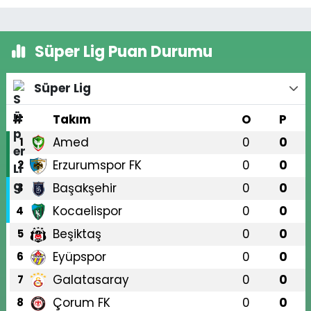
Süper Lig Puan Durumu
Süper Lig
#
Takım
O
P
Amed
0
0
1
Erzurumspor FK
0
0
2
Başakşehir
0
0
3
Kocaelispor
0
0
4
Beşiktaş
0
0
5
Eyüpspor
0
0
6
Galatasaray
0
0
7
Çorum FK
0
0
8