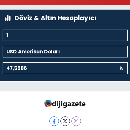
0 (212) 297 30 13
Yol Tarifi Al
Döviz & Altın Hesaplayıcı
₺