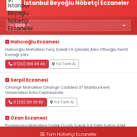
İstanbul Beyoğlu Nöbetçi Eczaneler
Halıcıoğlu Eczanesi
Halıcıoğlu Mahallesi Tunç Sokak 1 A Çıksalın,Alev Ofluoğlu Semt
Konağı yanı
0 (212) 369 45 49
Yol Tarifi Al
Serpil Eczanesi
Cihangir Mahallesi Cihangir Caddesi 37 İstanbul Kent
Üniversitesi Arka Cephesinde
0 (212) 251 26 83
Yol Tarifi Al
Ozan Eczanesi
Piyalepaşa Mahallesi Sağlık Ocağı Sokak 9 A Fatih Sultan ASM
Yanı
Tüm Nöbetçi Eczaneler