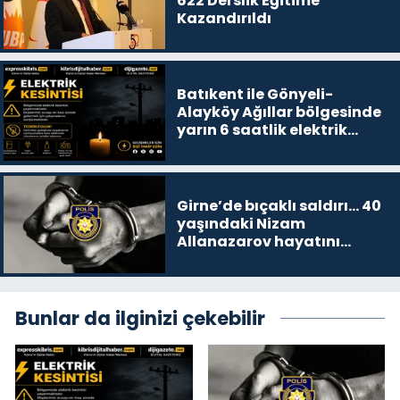
622 Derslik Eğitime
Kazandırıldı
Batıkent ile Gönyeli-
Alayköy Ağıllar bölgesinde
yarın 6 saatlik elektrik
kesintisi…
Girne’de bıçaklı saldırı… 40
yaşındaki Nizam
Allanazarov hayatını
kaybetti
Bunlar da ilginizi çekebilir