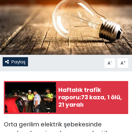
Gündem
KKTC
KKTC YEREL SEÇİM 2018
Kültür Sanat
Paylaş
-
+
A
A
Magazin
Moda
Haftalık trafik
raporu:73 kaza, 1 ölü,
Nöbetçi Eczaneler
21 yaralı
Otomobil Dünyası
Orta
gerilim elektrik şebekesinde
Politika