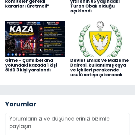
komiteler gerekli
yitirenin 85 yaşındaki
kararları üretmeli”
Turan Obalı olduğu
açıklandı
Girne - Çamlıbel ana
Devlet Emlak ve Malzeme
yolundaki kazada 1 kişi
Dairesi, kullanılmış eşya
öldü 3 kişi yaralandı
ve içkileri perakende
usulü satışa çıkaracak
Yorumlar