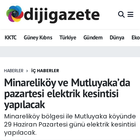
ADVERTORIAL
Hava Durumu
KKTC
Güney Kıbrıs
Türkiye
Gündem
Dünya
Ek
Dijigazete
Trafik Durumu
Dünya
Süper Lig Puan Durumu ve Fikstür
HABERLER
İÇ HABERLER
Eğitim
Tüm Manşetler
Minareliköy ve Mutluyaka’da
Ekonomi
Son Dakika Haberleri
pazartesi elektrik kesintisi
yapılacak
Foto Galeri
Haber Arşivi
Minareliköy bölgesi ile Mutluyaka köyünde
GEZİ
29 Haziran Pazartesi günü elektrik kesintisi
yapılacak.
Güncel