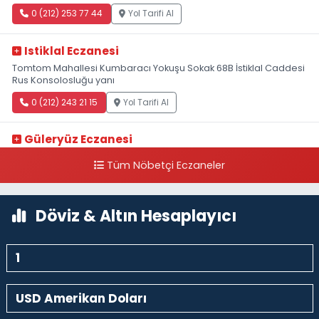
0 (212) 253 77 44
Yol Tarifi Al
Istiklal Eczanesi
Tomtom Mahallesi Kumbaracı Yokuşu Sokak 68B İstiklal Caddesi
Rus Konsolosluğu yanı
0 (212) 243 21 15
Yol Tarifi Al
Güleryüz Eczanesi
Piripaşa Mahallesi Şaban Deresi Sokak 7 D Koç Müzesi Arkası-
Tüm Nöbetçi Eczaneler
kalaycıbahçe Meydana Doğru
0 (212) 369 95 85
Yol Tarifi Al
Döviz & Altın Hesaplayıcı