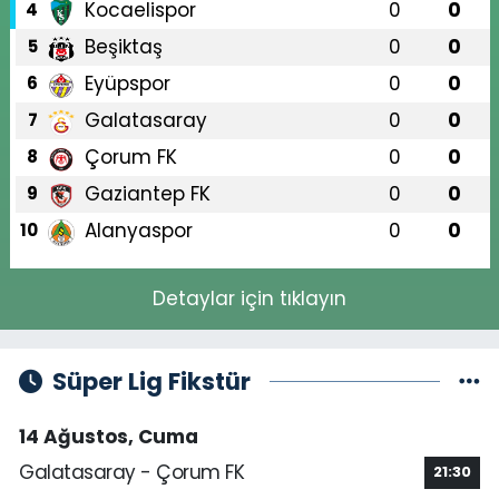
Kocaelispor
0
0
4
Beşiktaş
0
0
5
Eyüpspor
0
0
6
Galatasaray
0
0
7
Çorum FK
0
0
8
Gaziantep FK
0
0
9
Alanyaspor
0
0
10
Detaylar için tıklayın
Süper Lig Fikstür
14 Ağustos, Cuma
Galatasaray - Çorum FK
21:30