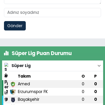
Gönder
Süper Lig Puan Durumu
Süper Lig
#
Takım
O
P
Amed
0
0
1
Erzurumspor FK
0
0
2
Başakşehir
0
0
3