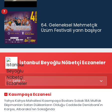
7
64. Geleneksel Mehmetçik
Üzüm Festivali yarın başlıyor
İstanbul Beyoğlu Nöbetçi Eczaneler
Kasımpaşa Eczanesi
Yahya Kahya Mahallesi Kasımpaşa Bostanı Sokak 18A Mutfak
Ekipmanları Satan Dükkanların Olduğu Caddede Denizbank'ın
Karşısı, Albaraka'nın Sokağında