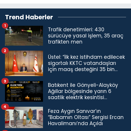
Trend Haberler
1
Trafik denetimleri: 430
sürücüye yasal işlem, 35 araç
trafikten men
2
Üstel: “İlk kez istihdam edilecek
sigortalı KKTC vatandaşları
için maaş desteğini 35 bin
TL'ye çıkardık”
3
Batıkent ile Gönyeli-Alayköy
Ağıllar bölgesinde yarın 6
saatlik elektrik kesintisi…
4
Feza Aygın Sanıvar’ın
“Babamın Oltası” Sergisi Ercan
Havalimanı’nda Açıldı