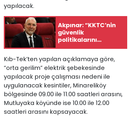
yapılacak.
SAĞLIK
Akpınar: “KKTC’nin
Spor
güvenlik
politikalarını
Teknoloji
bütüncül bir
yaklaşımla yeniden
TÜRKiYE
Kıb-Tek’ten yapılan açıklamaya göre,
değerlendirmesi
“orta gerilim” elektrik şebekesinde
gerekiyor”
Video Galeri
yapılacak proje çalışması nedeni ile
uygulanacak kesintiler, Minareliköy
YAŞAM
bölgesinde 09.00 ile 11.00 saatleri arasını,
Mutluyaka köyünde ise 10.00 ile 12.00
Yazarlar
saatleri arasını kapsayacak.