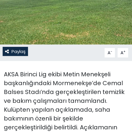
Gündem
KKTC
KKTC YEREL SEÇİM 2018
Paylaş
-
+
A
A
Kültür Sanat
Magazin
AKSA Birinci Lig ekibi Metin Menekşeli
başkanlığındaki Mormenekşe’de Cemal
Moda
Balses Stadı’nda gerçekleştirilen temizlik
ve bakım çalışmaları tamamlandı.
Nöbetçi Eczaneler
Kulüpten yapılan açıklamada, saha
Otomobil Dünyası
bakımının özenli bir şekilde
gerçekleştirildiği belirtildi. Açıklamanın
Politika