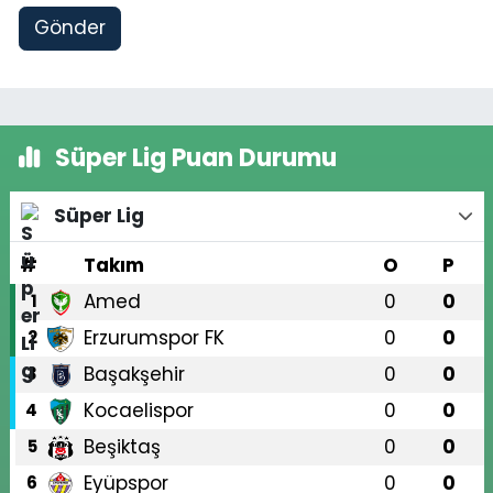
Gönder
Süper Lig Puan Durumu
Süper Lig
#
Takım
O
P
Amed
0
0
1
Erzurumspor FK
0
0
2
Başakşehir
0
0
3
Kocaelispor
0
0
4
Beşiktaş
0
0
5
Eyüpspor
0
0
6