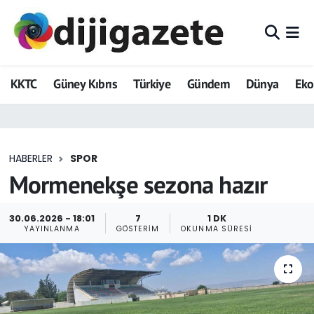
ADVERTORIAL
Hava Durumu
KKTC
Güney Kıbrıs
Türkiye
Gündem
Dünya
Ek
Dijigazete
Trafik Durumu
Dünya
Süper Lig Puan Durumu ve Fikstür
HABERLER
SPOR
Eğitim
Tüm Manşetler
Mormenekşe sezona hazır
Ekonomi
Son Dakika Haberleri
30.06.2026 - 18:01
7
1 DK
YAYINLANMA
GÖSTERIM
OKUNMA SÜRESI
Foto Galeri
Haber Arşivi
GEZİ
Güncel