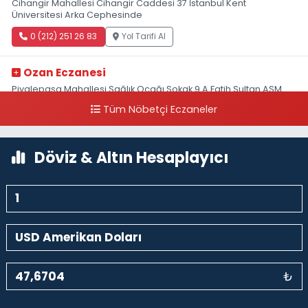
Cihangir Mahallesi Cihangir Caddesi 37 İstanbul Kent
Üniversitesi Arka Cephesinde
0 (212) 251 26 83
Yol Tarifi Al
Ozan Eczanesi
Piyalepaşa Mahallesi Sağlık Ocağı Sokak 9 A Fatih Sultan ASM
Yanı
Tüm Nöbetçi Eczaneler
0 (212) 297 30 13
Yol Tarifi Al
Döviz & Altın Hesaplayıcı
₺