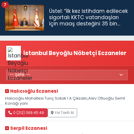
7
Üstel: “İlk kez istihdam edilecek
sigortalı KKTC vatandaşları
için maaş desteğini 35 bin
TL'ye çıkardık”
İstanbul Beyoğlu Nöbetçi Eczaneler
Halıcıoğlu Eczanesi
Halıcıoğlu Mahallesi Tunç Sokak 1 A Çıksalın,Alev Ofluoğlu Semt
Konağı yanı
0 (212) 369 45 49
Yol Tarifi Al
Serpil Eczanesi