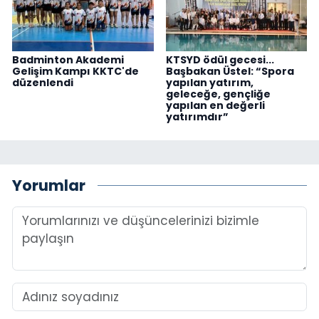
Badminton Akademi
KTSYD ödül gecesi...
Gelişim Kampı KKTC'de
Başbakan Üstel: “Spora
düzenlendi
yapılan yatırım,
geleceğe, gençliğe
yapılan en değerli
yatırımdır”
Yorumlar