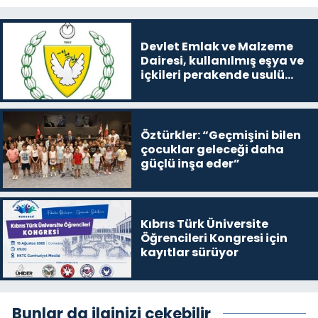
Devlet Emlak ve Malzeme
Dairesi, kullanılmış eşya ve
içkileri perakende usulü
satışa çıkaracak
Öztürkler: “Geçmişini bilen
çocuklar geleceği daha
güçlü inşa eder”
Kıbrıs Türk Üniversite
Öğrencileri Kongresi için
kayıtlar sürüyor
Bunlar da ilginizi çekebilir