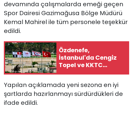
devamında çalışmalarda emeği geçen
Spor Dairesi Gazimağusa Bölge Müdürü
SAĞLIK
Kemal Mahirel ile tüm personele teşekkür
Spor
edildi.
Teknoloji
Özdenefe,
İstanbul'da Cengiz
TÜRKiYE
Topel ve KKTC
koşularını izledi
Video Galeri
Yapılan açıklamada yeni sezona en iyi
YAŞAM
şartlarda hazırlanmayı sürdürdükleri de
ifade edildi.
Yazarlar