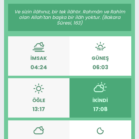
Gündem
Ve sizin ilâhınız, bir tek ilâhtır. Rahmân ve Rahîm
olan Allah'tan başka bir ilâh yoktur. (Bakara
Sûresi, 163)
KKTC
KKTC YEREL SEÇİM 2018
İMSAK
GÜNEŞ
Kültür Sanat
04:24
06:03
Magazin
Moda
ÖĞLE
İKINDI
Nöbetçi Eczaneler
13:17
17:08
Otomobil Dünyası
Politika