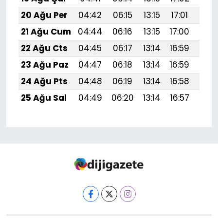
20 Ağu Per
04:42
06:15
13:15
17:01
20:
21 Ağu Cum
04:44
06:16
13:15
17:00
20:
22 Ağu Cts
04:45
06:17
13:14
16:59
20:
23 Ağu Paz
04:47
06:18
13:14
16:59
20:
24 Ağu Pts
04:48
06:19
13:14
16:58
19:
25 Ağu Sal
04:49
06:20
13:14
16:57
19: