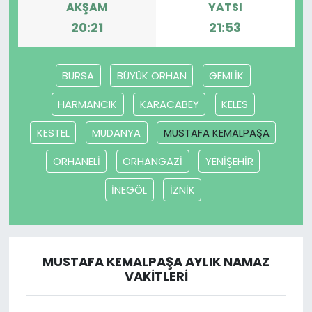
AKŞAM
YATSI
20:21
21:53
SAĞLIK
Spor
BURSA
BÜYÜK ORHAN
GEMLİK
Teknoloji
HARMANCIK
KARACABEY
KELES
KESTEL
MUDANYA
MUSTAFA KEMALPAŞA
TÜRKiYE
ORHANELİ
ORHANGAZİ
YENİŞEHİR
Video Galeri
İNEGÖL
İZNİK
YAŞAM
Yazarlar
MUSTAFA KEMALPAŞA AYLIK NAMAZ
VAKITLERI