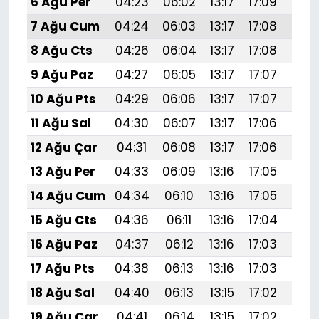
6 Ağu Per
04:23
06:02
13:17
17:09
20:
7 Ağu Cum
04:24
06:03
13:17
17:08
20:
8 Ağu Cts
04:26
06:04
13:17
17:08
20:
9 Ağu Paz
04:27
06:05
13:17
17:07
20:
10 Ağu Pts
04:29
06:06
13:17
17:07
20:
11 Ağu Sal
04:30
06:07
13:17
17:06
20:
12 Ağu Çar
04:31
06:08
13:17
17:06
20:
13 Ağu Per
04:33
06:09
13:16
17:05
20:
14 Ağu Cum
04:34
06:10
13:16
17:05
20:
15 Ağu Cts
04:36
06:11
13:16
17:04
20:1
16 Ağu Paz
04:37
06:12
13:16
17:03
20:
17 Ağu Pts
04:38
06:13
13:16
17:03
20:
18 Ağu Sal
04:40
06:13
13:15
17:02
20:
19 Ağu Çar
04:41
06:14
13:15
17:02
20: