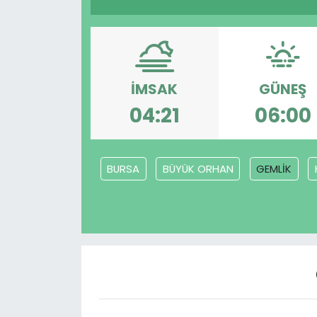
Gündem
KKTC
İMSAK
GÜNEŞ
KKTC YEREL SEÇİM 2018
04:21
06:00
Kültür Sanat
BURSA
BÜYÜK ORHAN
GEMLİK
Magazin
Moda
Nöbetçi Eczaneler
Otomobil Dünyası
Politika