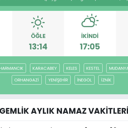
ÖĞLE
İKINDI
13:14
17:05
HARMANCIK
KARACABEY
KELES
KESTEL
MUDANY
ORHANGAZİ
YENİŞEHİR
İNEGÖL
İZNİK
GEMLİK AYLIK NAMAZ VAKITLER