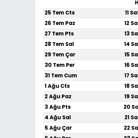
H
25 Tem Cts
11 S
SAĞLIK
26 Tem Paz
12 Sa
Spor
27 Tem Pts
13 Sa
28 Tem Sal
14 Sa
Teknoloji
29 Tem Çar
15 Sa
TÜRKiYE
30 Tem Per
16 Sa
31 Tem Cum
17 Sa
Video Galeri
1 Ağu Cts
18 Sa
YAŞAM
2 Ağu Paz
19 Sa
3 Ağu Pts
20 Sa
Yazarlar
4 Ağu Sal
21 Sa
5 Ağu Çar
22 Sa