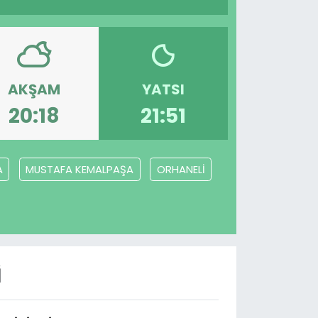
AKŞAM
YATSI
20:18
21:51
A
MUSTAFA KEMALPAŞA
ORHANELİ
I