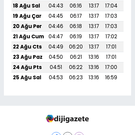
18 Ağu Sal
04:43
06:16
13:17
17:04
20:
19 Ağu Çar
04:45
06:17
13:17
17:03
20:
20 Ağu Per
04:46
06:18
13:17
17:03
20:
21 Ağu Cum
04:47
06:19
13:17
17:02
20:
22 Ağu Cts
04:49
06:20
13:17
17:01
20:
23 Ağu Paz
04:50
06:21
13:16
17:01
20:
24 Ağu Pts
04:51
06:22
13:16
17:00
20:
25 Ağu Sal
04:53
06:23
13:16
16:59
19: