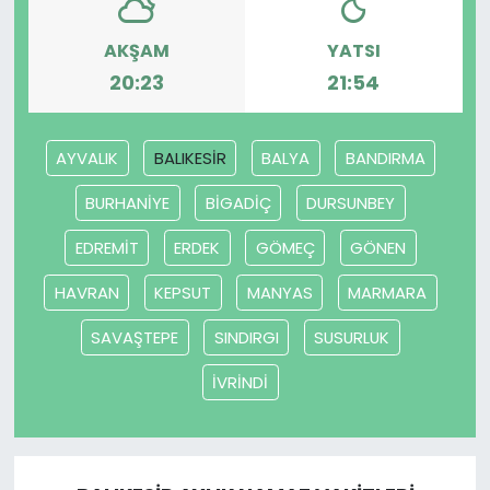
SAĞLIK
AKŞAM
YATSI
20:23
21:54
Spor
AYVALIK
BALIKESİR
BALYA
BANDIRMA
Teknoloji
BURHANİYE
BİGADİÇ
DURSUNBEY
TÜRKiYE
EDREMİT
ERDEK
GÖMEÇ
GÖNEN
Video Galeri
HAVRAN
KEPSUT
MANYAS
MARMARA
YAŞAM
SAVAŞTEPE
SINDIRGI
SUSURLUK
İVRİNDİ
Yazarlar