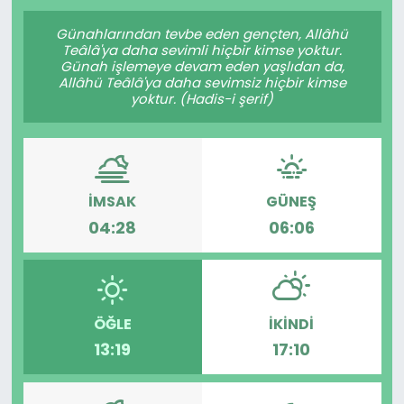
Gündem
Günahlarından tevbe eden gençten, Allâhü
Teâlâ'ya daha sevimli hiçbir kimse yoktur.
Günah işlemeye devam eden yaşlıdan da,
KKTC
Allâhü Teâlâ'ya daha sevimsiz hiçbir kimse
yoktur. (Hadis-i şerif)
KKTC YEREL SEÇİM 2018
Kültür Sanat
İMSAK
GÜNEŞ
Magazin
04:28
06:06
Moda
Nöbetçi Eczaneler
ÖĞLE
İKINDI
13:19
17:10
Otomobil Dünyası
Politika