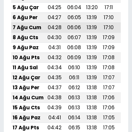
5 Ağu Çar
04:25
06:04
13:20
17:11
20:
6 Ağu Per
04:27
06:05
13:19
17:10
20:
7 Ağu Cum
04:28
06:06
13:19
17:10
20:
8 Ağu Cts
04:30
06:07
13:19
17:09
20:
9 Ağu Paz
04:31
06:08
13:19
17:09
20:
10 Ağu Pts
04:32
06:09
13:19
17:08
20:
11 Ağu Sal
04:34
06:10
13:19
17:08
20:
12 Ağu Çar
04:35
06:11
13:19
17:07
20:
13 Ağu Per
04:37
06:12
13:18
17:07
20:
14 Ağu Cum
04:38
06:13
13:18
17:06
20:
15 Ağu Cts
04:39
06:13
13:18
17:06
20:
16 Ağu Paz
04:41
06:14
13:18
17:05
20:1
17 Ağu Pts
04:42
06:15
13:18
17:05
20: