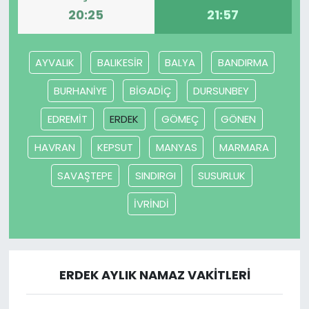
20:25
21:57
SAĞLIK
AYVALIK
BALIKESİR
BALYA
BANDIRMA
Spor
BURHANİYE
BİGADİÇ
DURSUNBEY
Teknoloji
EDREMİT
ERDEK
GÖMEÇ
GÖNEN
TÜRKiYE
HAVRAN
KEPSUT
MANYAS
MARMARA
Video Galeri
SAVAŞTEPE
SINDIRGI
SUSURLUK
İVRİNDİ
YAŞAM
Yazarlar
ERDEK AYLIK NAMAZ VAKITLERI