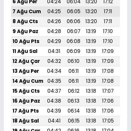
6 Ağu Per
04:24
06:04
13:20
17:12
20:
7 Ağu Cum
04:25
06:05
13:20
17:11
20:
8 Ağu Cts
04:26
06:06
13:20
17:11
20:
9 Ağu Paz
04:28
06:07
13:19
17:10
20:
10 Ağu Pts
04:29
06:08
13:19
17:10
20:
11 Ağu Sal
04:31
06:09
13:19
17:09
20:
12 Ağu Çar
04:32
06:10
13:19
17:09
20:
13 Ağu Per
04:34
06:11
13:19
17:08
20:
14 Ağu Cum
04:35
06:11
13:19
17:08
20:
15 Ağu Cts
04:37
06:12
13:18
17:07
20:
16 Ağu Paz
04:38
06:13
13:18
17:06
20:
17 Ağu Pts
04:39
06:14
13:18
17:06
20:
18 Ağu Sal
04:41
06:15
13:18
17:05
20:
19 Ağu Çar
04:42
06:16
13:18
17:04
20: