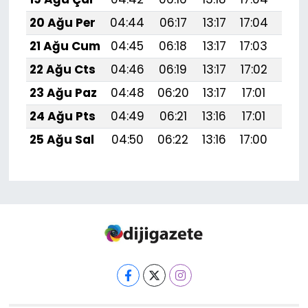
20 Ağu Per
04:44
06:17
13:17
17:04
20:
21 Ağu Cum
04:45
06:18
13:17
17:03
20:
22 Ağu Cts
04:46
06:19
13:17
17:02
20:
23 Ağu Paz
04:48
06:20
13:17
17:01
20:
24 Ağu Pts
04:49
06:21
13:16
17:01
20:
25 Ağu Sal
04:50
06:22
13:16
17:00
20: