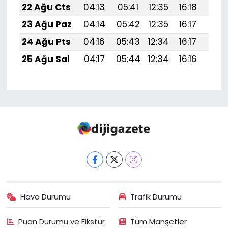
22 Ağu Cts
04:13
05:41
12:35
16:18
19:1
23 Ağu Paz
04:14
05:42
12:35
16:17
19:1
24 Ağu Pts
04:16
05:43
12:34
16:17
19:1
25 Ağu Sal
04:17
05:44
12:34
16:16
19:1
Hava Durumu
Trafik Durumu
Puan Durumu ve Fikstür
Tüm Manşetler