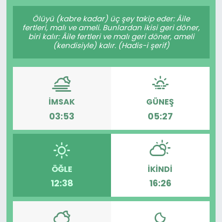
Gündem
Ölüyü (kabre kadar) üç şey takip eder: Âile
fertleri, malı ve ameli. Bunlardan ikisi geri döner,
biri kalır: Âile fertleri ve malı geri döner, ameli
KKTC
(kendisiyle) kalır. (Hadis-i şerif)
KKTC YEREL SEÇİM 2018
Kültür Sanat
İMSAK
GÜNEŞ
03:53
05:27
Magazin
Moda
ÖĞLE
İKINDI
Nöbetçi Eczaneler
12:38
16:26
Otomobil Dünyası
Politika