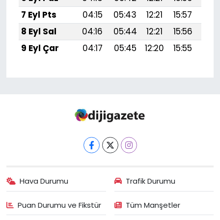
7 Eyl Pts
04:15
05:43
12:21
15:57
18:
8 Eyl Sal
04:16
05:44
12:21
15:56
18:
9 Eyl Çar
04:17
05:45
12:20
15:55
18:
Hava Durumu
Trafik Durumu
Puan Durumu ve Fikstür
Tüm Manşetler