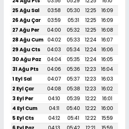
24 Ağu Pts
03:56
05:29
12:25
16:10
19:
25 Ağu Sal
03:58
05:30
12:25
16:09
19:
26 Ağu Çar
03:59
05:31
12:25
16:09
19:
27 Ağu Per
04:00
05:32
12:25
16:08
19:
28 Ağu Cum
04:02
05:33
12:24
16:07
19:
29 Ağu Cts
04:03
05:34
12:24
16:06
19:
30 Ağu Paz
04:04
05:35
12:24
16:05
19:
31 Ağu Pts
04:06
05:36
12:23
16:04
19:
1 Eyl Sal
04:07
05:37
12:23
16:03
18:
2 Eyl Çar
04:08
05:38
12:23
16:02
18:
3 Eyl Per
04:10
05:39
12:22
16:01
18:
4 Eyl Cum
04:11
05:40
12:22
16:00
18:
5 Eyl Cts
04:12
05:41
12:22
15:59
18:
6 Eyl Paz
04:13
05:42
12:21
15:59
18: