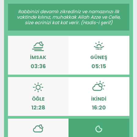
Gündem
Rabbinizi devamlı zikrediniz ve namazınızı ilk
vaktinde kılınız, muhakkak Allah Azze ve Celle,
size ecrinizi kat kat verir. (Hadis-i şerif)
KKTC
KKTC YEREL SEÇİM 2018
İMSAK
GÜNEŞ
Kültür Sanat
03:36
05:15
Magazin
Moda
ÖĞLE
İKINDI
Nöbetçi Eczaneler
12:28
16:20
Otomobil Dünyası
Politika