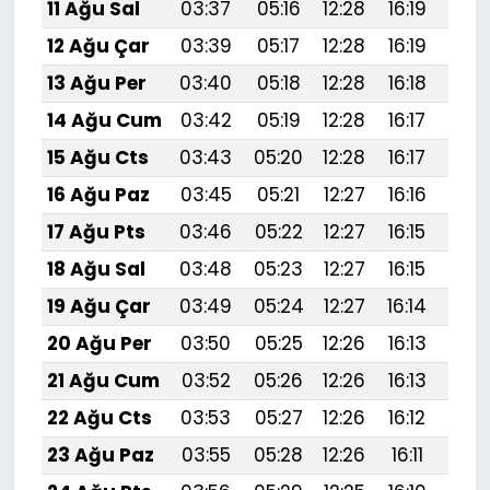
11 Ağu Sal
03:37
05:16
12:28
16:19
19:
12 Ağu Çar
03:39
05:17
12:28
16:19
19:
13 Ağu Per
03:40
05:18
12:28
16:18
19:
14 Ağu Cum
03:42
05:19
12:28
16:17
19:
15 Ağu Cts
03:43
05:20
12:28
16:17
19:
16 Ağu Paz
03:45
05:21
12:27
16:16
19:
17 Ağu Pts
03:46
05:22
12:27
16:15
19:
18 Ağu Sal
03:48
05:23
12:27
16:15
19:
19 Ağu Çar
03:49
05:24
12:27
16:14
19:
20 Ağu Per
03:50
05:25
12:26
16:13
19:
21 Ağu Cum
03:52
05:26
12:26
16:13
19:
22 Ağu Cts
03:53
05:27
12:26
16:12
19:
23 Ağu Paz
03:55
05:28
12:26
16:11
19: