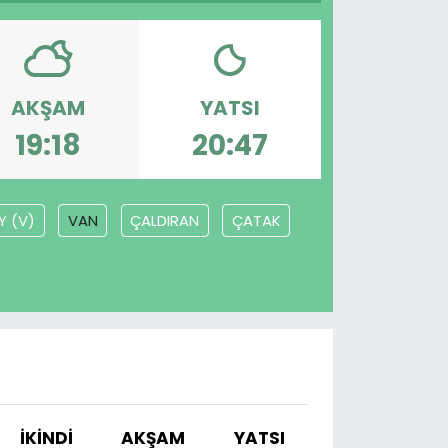
AKŞAM
YATSI
19:18
20:47
Y (V)
VAN
ÇALDIRAN
ÇATAK
İKINDI
AKŞAM
YATSI