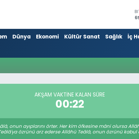
B
6
D
4
em
Dünya
Ekonomi
Kültür Sanat
Sağlık
İç H
E
5
S
6
G
6
B
1
AKŞAM VAKTINE KALAN SÜRE
00:22
eâlâ, onun ayıplarını örter. Her kim öfkesine mâni olursa Al
Teâlâ'ya özrünü arz ederse Allâhü Teâlâ, onun özrünü kabul ed