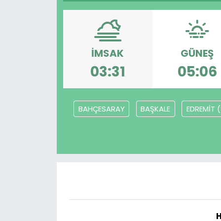
Gündem
KKTC
İMSAK
GÜNEŞ
03:31
05:06
KKTC YEREL SEÇİM 2018
Kültür Sanat
BAHÇESARAY
BAŞKALE
EDREMİT 
Magazin
Moda
Nöbetçi Eczaneler
Otomobil Dünyası
H
Politika