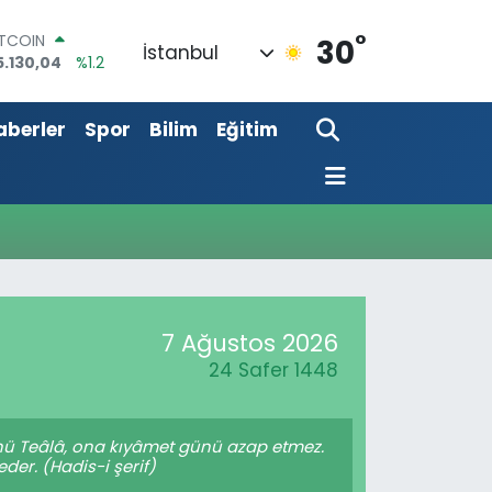
°
ITCOIN
30
İstanbul
5.130,04
%1.2
OLAR
7,7106
%0.17
aberler
Spor
Bilim
Eğitim
URO
5,1652
%0.27
TERLİN
4,4046
%0.35
RAM ALTIN
618.49
%2.12
İST100
3.773
%-19
7 Ağustos 2026
24 Safer 1448
lâhü Teâlâ, ona kıyâmet günü azap etmez.
er. (Hadis-i şerif)