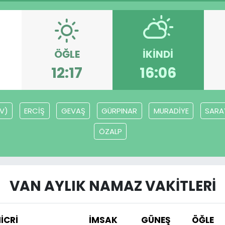
ÖĞLE
İKINDI
12:17
16:06
(V)
ERCİŞ
GEVAŞ
GÜRPINAR
MURADİYE
SARA
ÖZALP
VAN AYLIK NAMAZ VAKITLERI
İCRİ
İMSAK
GÜNEŞ
ÖĞLE