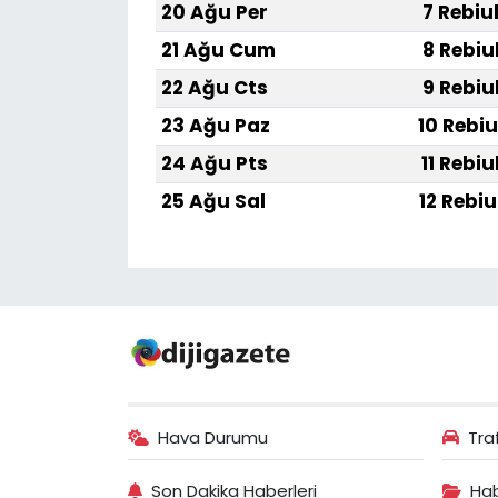
20 Ağu Per
7 Rebiu
21 Ağu Cum
8 Rebiu
22 Ağu Cts
9 Rebiu
23 Ağu Paz
10 Rebiu
24 Ağu Pts
11 Rebiu
25 Ağu Sal
12 Rebiu
Hava Durumu
Tra
Son Dakika Haberleri
Hab