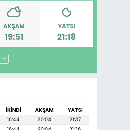
AKŞAM
YATSI
19:51
21:18
LİK
İKINDI
AKŞAM
YATSI
16:44
20:04
21:37
16:44
20:04
21:36