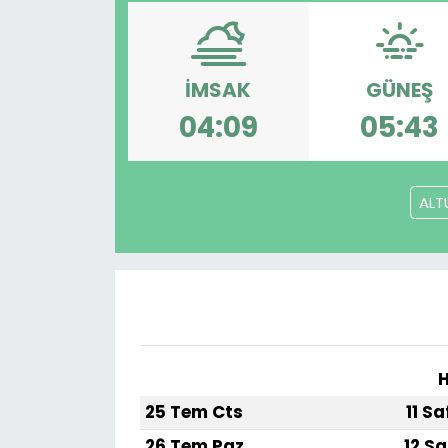
Gündem
KKTC
İMSAK
GÜNEŞ
04:09
05:43
KKTC YEREL SEÇİM 2018
Kültür Sanat
ALT
Magazin
Moda
Nöbetçi Eczaneler
H
Otomobil Dünyası
25 Tem Cts
11 S
Politika
26 Tem Paz
12 Sa