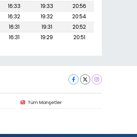
16:33
19:33
20:56
16:32
19:32
20:54
16:31
19:31
20:52
16:31
19:29
20:51
Tüm Manşetler