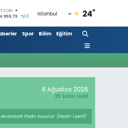
°
ITCOIN
24
İstanbul
4.959,79
%1.11
OLAR
7,7436
%0.18
aberler
Spor
Bilim
Eğitim
URO
5,2510
%0.32
TERLİN
4,4811
%0.38
RAM ALTIN
660.55
%0.03
İST100
3.779
%-14
8 Ağustos 2026
25 Safer 1448
de kolaylık ihsân buyurur. (Hadis-i şerif)