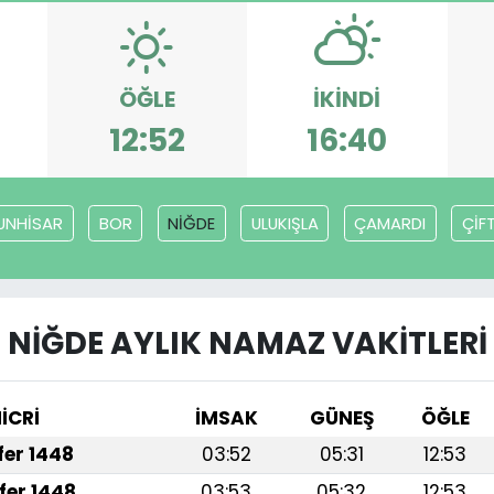
ÖĞLE
İKINDI
12:52
16:40
UNHİSAR
BOR
NİĞDE
ULUKIŞLA
ÇAMARDI
ÇİFT
NİĞDE AYLIK NAMAZ VAKITLERI
İCRİ
İMSAK
GÜNEŞ
ÖĞLE
afer 1448
03:52
05:31
12:53
fer 1448
03:53
05:32
12:53