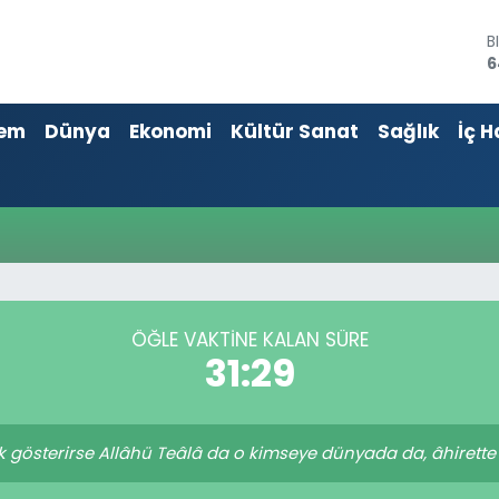
B
6
D
4
em
Dünya
Ekonomi
Kültür Sanat
Sağlık
İç H
E
5
S
6
G
6
B
1
ÖĞLE VAKTINE KALAN SÜRE
31:29
ık gösterirse Allâhü Teâlâ da o kimseye dünyada da, âhirette 