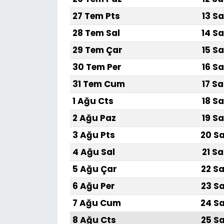
27 Tem Pts
13 Sa
SAĞLIK
28 Tem Sal
14 Sa
Spor
29 Tem Çar
15 Sa
30 Tem Per
16 Sa
Teknoloji
31 Tem Cum
17 Sa
TÜRKiYE
1 Ağu Cts
18 Sa
2 Ağu Paz
19 Sa
Video Galeri
3 Ağu Pts
20 Sa
YAŞAM
4 Ağu Sal
21 Sa
5 Ağu Çar
22 Sa
Yazarlar
6 Ağu Per
23 Sa
7 Ağu Cum
24 Sa
8 Ağu Cts
25 Sa