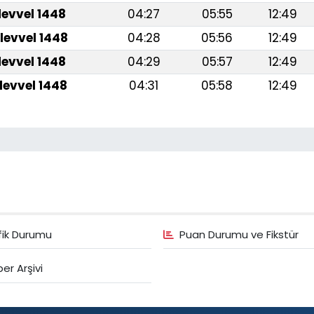
levvel 1448
04:27
05:55
12:49
levvel 1448
04:28
05:56
12:49
levvel 1448
04:29
05:57
12:49
levvel 1448
04:31
05:58
12:49
fik Durumu
Puan Durumu ve Fikstür
er Arşivi