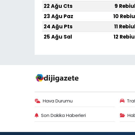
22 Ağu Cts
9 Rebiu
23 Ağu Paz
10 Rebiu
24 Ağu Pts
11 Rebiu
25 Ağu Sal
12 Rebiu
Hava Durumu
Tra
Son Dakika Haberleri
Hab