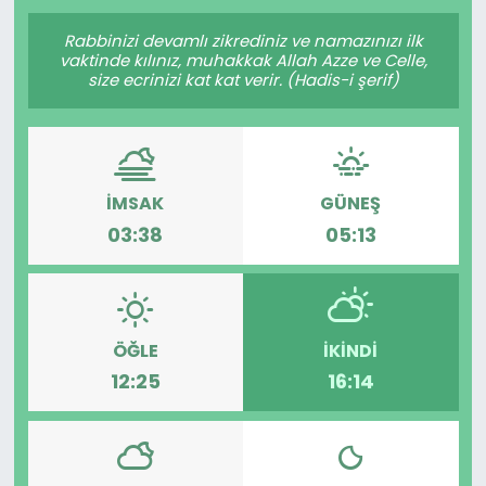
Gündem
Rabbinizi devamlı zikrediniz ve namazınızı ilk
vaktinde kılınız, muhakkak Allah Azze ve Celle,
size ecrinizi kat kat verir. (Hadis-i şerif)
KKTC
KKTC YEREL SEÇİM 2018
İMSAK
GÜNEŞ
Kültür Sanat
03:38
05:13
Magazin
Moda
ÖĞLE
İKINDI
Nöbetçi Eczaneler
12:25
16:14
Otomobil Dünyası
Politika