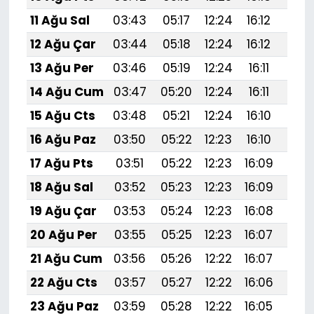
11 Ağu Sal
03:43
05:17
12:24
16:12
19:
12 Ağu Çar
03:44
05:18
12:24
16:12
19:
13 Ağu Per
03:46
05:19
12:24
16:11
19:1
14 Ağu Cum
03:47
05:20
12:24
16:11
19:1
15 Ağu Cts
03:48
05:21
12:24
16:10
19:1
16 Ağu Paz
03:50
05:22
12:23
16:10
19:1
17 Ağu Pts
03:51
05:22
12:23
16:09
19:1
18 Ağu Sal
03:52
05:23
12:23
16:09
19:1
19 Ağu Çar
03:53
05:24
12:23
16:08
19:1
20 Ağu Per
03:55
05:25
12:23
16:07
19:1
21 Ağu Cum
03:56
05:26
12:22
16:07
19:
22 Ağu Cts
03:57
05:27
12:22
16:06
19:
23 Ağu Paz
03:59
05:28
12:22
16:05
19: