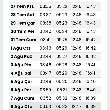
27 Tem Pts
03:35
05:22
12:48
16:43
20:
28 Tem Sal
03:37
05:23
12:48
16:43
20:
29 Tem Çar
03:38
05:23
12:48
16:43
20:
30 Tem Per
03:40
05:24
12:48
16:43
20:
31 Tem Cum
03:41
05:25
12:48
16:42
20:
1 Ağu Cts
03:43
05:26
12:48
16:42
20:
2 Ağu Paz
03:44
05:27
12:48
16:42
19:
3 Ağu Pts
03:46
05:28
12:48
16:41
19:
4 Ağu Sal
03:47
05:29
12:48
16:41
19:
5 Ağu Çar
03:49
05:30
12:48
16:40
19:
6 Ağu Per
03:50
05:31
12:48
16:40
19:
7 Ağu Cum
03:52
05:32
12:48
16:39
19:
8 Ağu Cts
03:53
05:33
12:47
16:39
19: