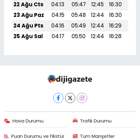
22 Ağu Cts
04:13
05:47
12:45
16:30
19:
23 Ağu Paz
04:15
05:48
12:44
16:30
19:3
24 Ağu Pts
04:16
05:49
12:44
16:29
19:
25 Ağu Sal
04:17
05:50
12:44
16:28
19:
Hava Durumu
Trafik Durumu
Puan Durumu ve Fikstür
Tüm Manşetler