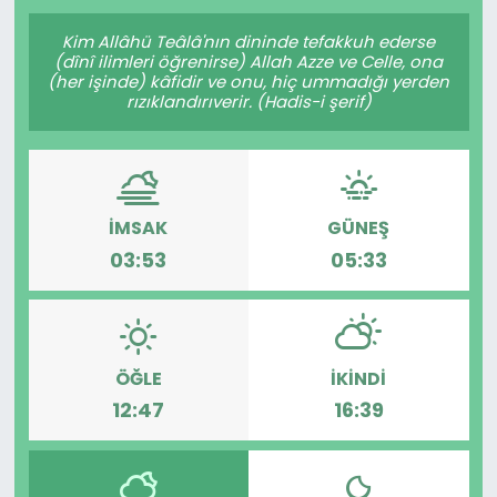
Gündem
Kim Allâhü Teâlâ'nın dininde tefakkuh ederse
(dînî ilimleri öğrenirse) Allah Azze ve Celle, ona
(her işinde) kâfidir ve onu, hiç ummadığı yerden
KKTC
rızıklandırıverir. (Hadis-i şerif)
KKTC YEREL SEÇİM 2018
Kültür Sanat
İMSAK
GÜNEŞ
03:53
05:33
Magazin
Moda
ÖĞLE
İKINDI
Nöbetçi Eczaneler
12:47
16:39
Otomobil Dünyası
Politika