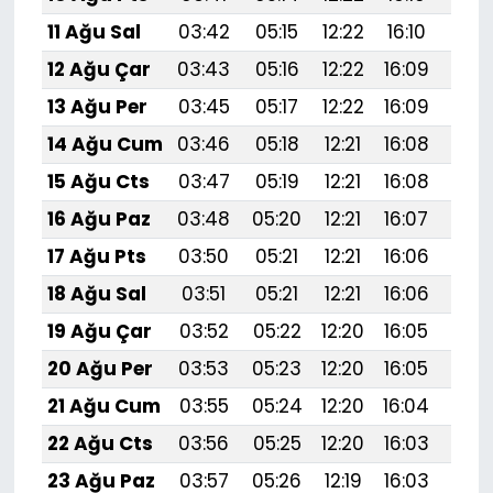
11 Ağu Sal
03:42
05:15
12:22
16:10
19:1
12 Ağu Çar
03:43
05:16
12:22
16:09
19:1
13 Ağu Per
03:45
05:17
12:22
16:09
19:1
14 Ağu Cum
03:46
05:18
12:21
16:08
19:1
15 Ağu Cts
03:47
05:19
12:21
16:08
19:1
16 Ağu Paz
03:48
05:20
12:21
16:07
19:1
17 Ağu Pts
03:50
05:21
12:21
16:06
19:1
18 Ağu Sal
03:51
05:21
12:21
16:06
19:1
19 Ağu Çar
03:52
05:22
12:20
16:05
19:
20 Ağu Per
03:53
05:23
12:20
16:05
19:
21 Ağu Cum
03:55
05:24
12:20
16:04
19:
22 Ağu Cts
03:56
05:25
12:20
16:03
19:
23 Ağu Paz
03:57
05:26
12:19
16:03
19: