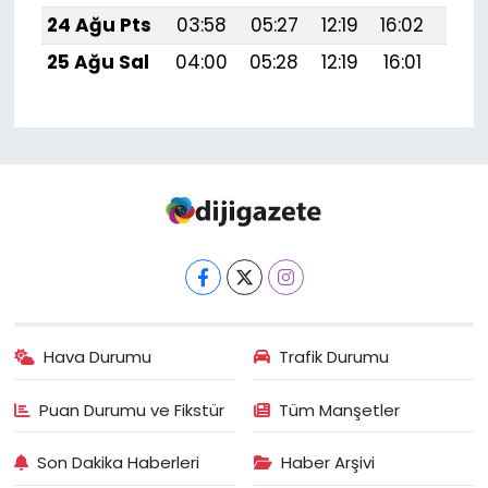
24 Ağu Pts
03:58
05:27
12:19
16:02
19:
25 Ağu Sal
04:00
05:28
12:19
16:01
19:
Hava Durumu
Trafik Durumu
Puan Durumu ve Fikstür
Tüm Manşetler
Son Dakika Haberleri
Haber Arşivi