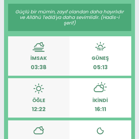
Gündem
Güçlü bir mümin, zayıf olandan daha hayırlıdır
ve Allâhü Teâlâ'ya daha sevimlidir. (Hadis-i
şerif)
KKTC
KKTC YEREL SEÇİM 2018
İMSAK
GÜNEŞ
Kültür Sanat
03:38
05:13
Magazin
Moda
ÖĞLE
İKINDI
Nöbetçi Eczaneler
12:22
16:11
Otomobil Dünyası
Politika