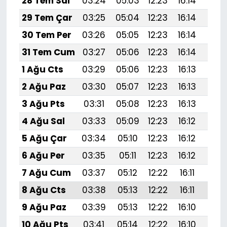
28 Tem Sal
03:24
05:03
12:23
16:14
19:
29 Tem Çar
03:25
05:04
12:23
16:14
19:
30 Tem Per
03:26
05:05
12:23
16:14
19:3
31 Tem Cum
03:27
05:06
12:23
16:14
19:3
1 Ağu Cts
03:29
05:06
12:23
16:13
19:
2 Ağu Paz
03:30
05:07
12:23
16:13
19:
3 Ağu Pts
03:31
05:08
12:23
16:13
19:
4 Ağu Sal
03:33
05:09
12:23
16:12
19:
5 Ağu Çar
03:34
05:10
12:23
16:12
19:
6 Ağu Per
03:35
05:11
12:23
16:12
19:
7 Ağu Cum
03:37
05:12
12:22
16:11
19:
8 Ağu Cts
03:38
05:13
12:22
16:11
19:
9 Ağu Paz
03:39
05:13
12:22
16:10
19:2
10 Ağu Pts
03:41
05:14
12:22
16:10
19: