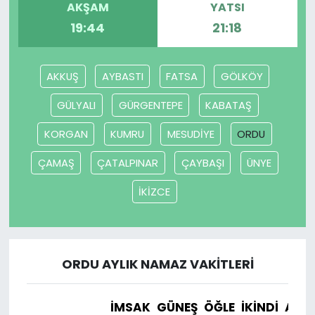
AKŞAM
YATSI
19:44
21:18
SAĞLIK
Spor
AKKUŞ
AYBASTI
FATSA
GÖLKÖY
Teknoloji
GÜLYALI
GÜRGENTEPE
KABATAŞ
KORGAN
KUMRU
MESUDİYE
ORDU
TÜRKiYE
ÇAMAŞ
ÇATALPINAR
ÇAYBAŞI
ÜNYE
Video Galeri
İKİZCE
YAŞAM
Yazarlar
ORDU AYLIK NAMAZ VAKITLERI
İMSAK
GÜNEŞ
ÖĞLE
İKINDI
AKŞ