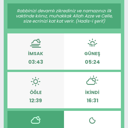
Gündem
Rabbinizi devamlı zikrediniz ve namazınızı ilk
vaktinde kılınız, muhakkak Allah Azze ve Celle,
size ecrinizi kat kat verir. (Hadis-i şerif)
KKTC
KKTC YEREL SEÇİM 2018
İMSAK
GÜNEŞ
Kültür Sanat
03:43
05:24
Magazin
Moda
ÖĞLE
İKINDI
Nöbetçi Eczaneler
12:39
16:31
Otomobil Dünyası
Politika