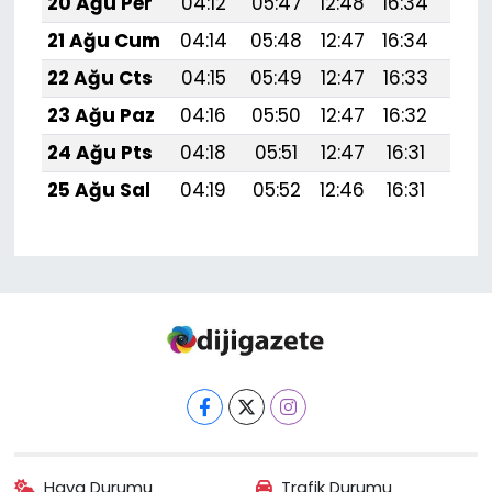
20 Ağu Per
04:12
05:47
12:48
16:34
19:
21 Ağu Cum
04:14
05:48
12:47
16:34
19:
22 Ağu Cts
04:15
05:49
12:47
16:33
19:
23 Ağu Paz
04:16
05:50
12:47
16:32
19:
24 Ağu Pts
04:18
05:51
12:47
16:31
19:
25 Ağu Sal
04:19
05:52
12:46
16:31
19:3
Hava Durumu
Trafik Durumu