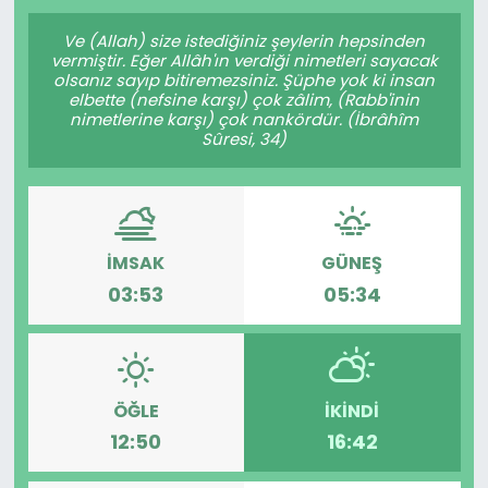
Gündem
Ve (Allah) size istediğiniz şeylerin hepsinden
vermiştir. Eğer Allâh'ın verdiği nimetleri sayacak
olsanız sayıp bitiremezsiniz. Şüphe yok ki insan
KKTC
elbette (nefsine karşı) çok zâlim, (Rabb'inin
nimetlerine karşı) çok nankördür. (İbrâhîm
Sûresi, 34)
KKTC YEREL SEÇİM 2018
Kültür Sanat
Magazin
İMSAK
GÜNEŞ
03:53
05:34
Moda
Nöbetçi Eczaneler
ÖĞLE
İKINDI
Otomobil Dünyası
12:50
16:42
Politika