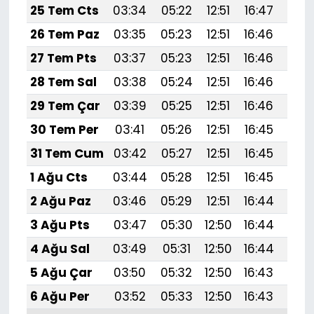
25 Tem Cts
03:34
05:22
12:51
16:47
20:
26 Tem Paz
03:35
05:23
12:51
16:46
20:
27 Tem Pts
03:37
05:23
12:51
16:46
20:
28 Tem Sal
03:38
05:24
12:51
16:46
20:
29 Tem Çar
03:39
05:25
12:51
16:46
20:
30 Tem Per
03:41
05:26
12:51
16:45
20:
31 Tem Cum
03:42
05:27
12:51
16:45
20:
1 Ağu Cts
03:44
05:28
12:51
16:45
20:
2 Ağu Paz
03:46
05:29
12:51
16:44
20:
3 Ağu Pts
03:47
05:30
12:50
16:44
20:
4 Ağu Sal
03:49
05:31
12:50
16:44
20:
5 Ağu Çar
03:50
05:32
12:50
16:43
19:
6 Ağu Per
03:52
05:33
12:50
16:43
19: