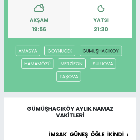
SAĞLIK
AKŞAM
YATSI
19:56
21:30
Spor
Teknoloji
AMASYA
GÖYNÜCEK
GÜMÜŞHACIKÖY
TÜRKiYE
HAMAMÖZÜ
MERZİFON
SULUOVA
TAŞOVA
Video Galeri
YAŞAM
GÜMÜŞHACIKÖY AYLIK NAMAZ
Yazarlar
VAKITLERI
İMSAK
GÜNEŞ
ÖĞLE
İKINDI
AKŞ