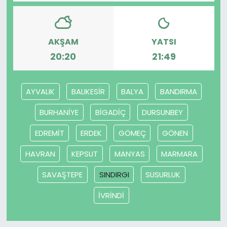
SAĞLIK
AKŞAM
YATSI
Spor
20:20
21:49
Teknoloji
AYVALIK
BALIKESİR
BALYA
BANDIRMA
TÜRKiYE
BURHANİYE
BİGADİÇ
DURSUNBEY
Video Galeri
EDREMİT
ERDEK
GÖMEÇ
GÖNEN
YAŞAM
HAVRAN
KEPSUT
MANYAS
MARMARA
SAVAŞTEPE
SINDIRGI
SUSURLUK
Yazarlar
İVRİNDİ