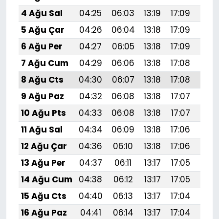
4 Ağu Sal
04:25
06:03
13:19
17:09
20:
5 Ağu Çar
04:26
06:04
13:18
17:09
20:
6 Ağu Per
04:27
06:05
13:18
17:09
20:
7 Ağu Cum
04:29
06:06
13:18
17:08
20:
8 Ağu Cts
04:30
06:07
13:18
17:08
20:
9 Ağu Paz
04:32
06:08
13:18
17:07
20:
10 Ağu Pts
04:33
06:08
13:18
17:07
20:
11 Ağu Sal
04:34
06:09
13:18
17:06
20:
12 Ağu Çar
04:36
06:10
13:18
17:06
20:
13 Ağu Per
04:37
06:11
13:17
17:05
20:
14 Ağu Cum
04:38
06:12
13:17
17:05
20:
15 Ağu Cts
04:40
06:13
13:17
17:04
20:1
16 Ağu Paz
04:41
06:14
13:17
17:04
20: