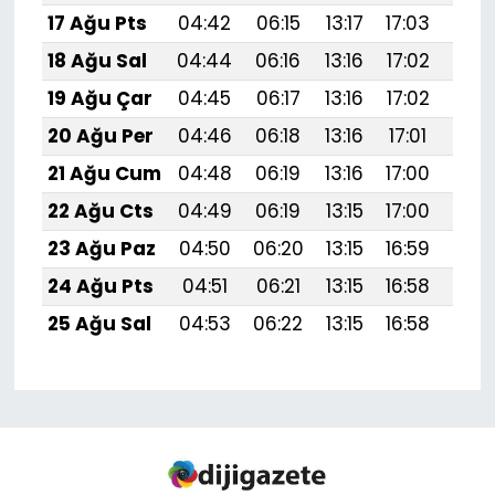
17 Ağu Pts
04:42
06:15
13:17
17:03
20:
18 Ağu Sal
04:44
06:16
13:16
17:02
20:
19 Ağu Çar
04:45
06:17
13:16
17:02
20:
20 Ağu Per
04:46
06:18
13:16
17:01
20:
21 Ağu Cum
04:48
06:19
13:16
17:00
20:
22 Ağu Cts
04:49
06:19
13:15
17:00
20:
23 Ağu Paz
04:50
06:20
13:15
16:59
20:
24 Ağu Pts
04:51
06:21
13:15
16:58
19:
25 Ağu Sal
04:53
06:22
13:15
16:58
19: