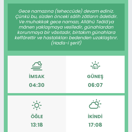
Gündem
Gece namazına (teheccüde) devam ediniz.
Çünkü bu, sizden önceki sâlih zâtların âdetidir.
Ve muhakkak gece namazı, Allâhü Teâlâ'ya
KKTC
mânen yaklaşmaya vesîledir, günahlardan
korunmaya bir vâsıtadır, birtakım günahlara
keffârettir ve hastalıkları bedenden uzaklaştırır.
KKTC YEREL SEÇİM 2018
(Hadis-i şerif)
Kültür Sanat
Magazin
İMSAK
GÜNEŞ
04:30
06:07
Moda
Nöbetçi Eczaneler
Otomobil Dünyası
ÖĞLE
İKINDI
13:18
17:08
Politika