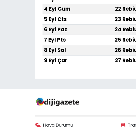
4 Eyl Cum
22 Rebi
5 Eyl Cts
23 Rebi
6 Eyl Paz
24 Rebi
7 Eyl Pts
25 Rebi
8 Eyl Sal
26 Rebi
9 Eyl Çar
27 Rebi
Hava Durumu
Tra