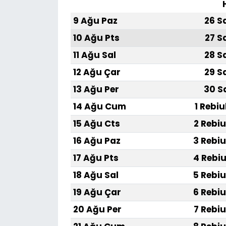
9 Ağu Paz
26 S
SAĞLIK
10 Ağu Pts
27 S
Spor
11 Ağu Sal
28 S
12 Ağu Çar
29 S
Teknoloji
13 Ağu Per
30 S
TÜRKiYE
14 Ağu Cum
1 Rebiu
15 Ağu Cts
2 Rebiu
Video Galeri
16 Ağu Paz
3 Rebiu
YAŞAM
17 Ağu Pts
4 Rebiu
18 Ağu Sal
5 Rebiu
Yazarlar
19 Ağu Çar
6 Rebiu
20 Ağu Per
7 Rebiu