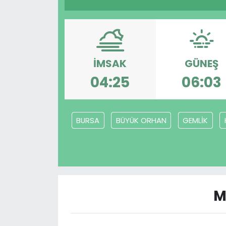
Gündem
KKTC
İMSAK
GÜNEŞ
KKTC YEREL SEÇİM 2018
04:25
06:03
Kültür Sanat
BURSA
BÜYÜK ORHAN
GEMLİK
Magazin
Moda
Nöbetçi Eczaneler
M
Otomobil Dünyası
Politika