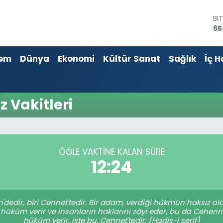
BI
65
DO
47
em
Dünya
Ekonomi
Kültür Sanat
Sağlık
İç H
E
55
ST
64
GR
Vakitleri
66
Bİ
13
ÖĞLE VAKTINE KALAN SÜRE
12:24
dedir, biri Cennet'tedir. Bir adam, verdiği hükmün haksız ol
hüküm verir ve insanların haklarını zâyi eder, bu da Cehenn
hüküm verir, işte bu, Cennet'tedir. (Hadis-i şerif)