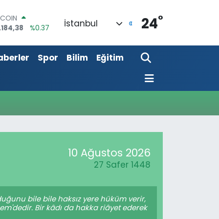
°
TCOIN
24
İstanbul
.184,38
%0.37
LAR
,7239
%0.01
aberler
Spor
Bilim
Eğitim
URO
,1823
%-0.06
ERLİN
,4329
%-0.02
AM ALTIN
64.02
%0.05
ST100
.779
%-14
10 Ağustos 2026
27 Safer 1448
duğunu bile bile haksız yere hüküm verir,
em'dedir. Bir kâdı da hakka riâyet ederek