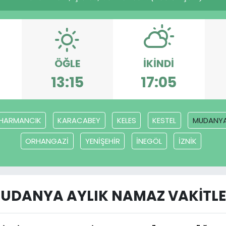
ÖĞLE
İKINDI
13:15
17:05
HARMANCIK
KARACABEY
KELES
KESTEL
MUDANY
ORHANGAZİ
YENİŞEHİR
İNEGÖL
İZNİK
UDANYA AYLIK NAMAZ VAKITLE