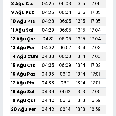
8 Ağu Cts
04:25
06:03
13:15
17:06
20:
9 Ağu Paz
04:26
06:04
13:15
17:05
20:
10 Ağu Pts
04:28
06:05
13:15
17:05
20:
11 Ağu Sal
04:29
06:05
13:15
17:04
20:
12 Ağu Çar
04:31
06:06
13:15
17:04
20:
13 Ağu Per
04:32
06:07
13:14
17:03
20:
14 Ağu Cum
04:33
06:08
13:14
17:03
20:
15 Ağu Cts
04:35
06:09
13:14
17:02
20:
16 Ağu Paz
04:36
06:10
13:14
17:01
20:
17 Ağu Pts
04:38
06:11
13:14
17:01
20:
18 Ağu Sal
04:39
06:12
13:13
17:00
20:
19 Ağu Çar
04:40
06:13
13:13
16:59
20:
20 Ağu Per
04:42
06:14
13:13
16:59
20: