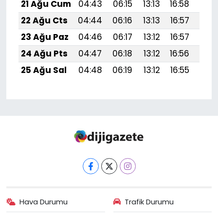
21 Ağu Cum
04:43
06:15
13:13
16:58
20:
22 Ağu Cts
04:44
06:16
13:13
16:57
19:
23 Ağu Paz
04:46
06:17
13:12
16:57
19:
24 Ağu Pts
04:47
06:18
13:12
16:56
19:
25 Ağu Sal
04:48
06:19
13:12
16:55
19:
Hava Durumu
Trafik Durumu