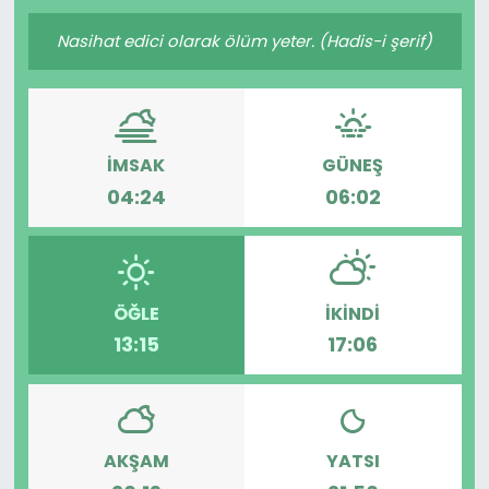
Gündem
Nasihat edici olarak ölüm yeter. (Hadis-i şerif)
KKTC
KKTC YEREL SEÇİM 2018
İMSAK
GÜNEŞ
04:24
06:02
Kültür Sanat
Magazin
ÖĞLE
İKINDI
Moda
13:15
17:06
Nöbetçi Eczaneler
Otomobil Dünyası
AKŞAM
YATSI
Politika