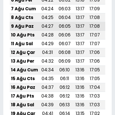
6 Ağu Per
04:22
06:02
13:18
17:09
20:
7 Ağu Cum
04:24
06:03
13:17
17:09
20:
8 Ağu Cts
04:25
06:04
13:17
17:08
20:
9 Ağu Paz
04:27
06:05
13:17
17:08
20:
10 Ağu Pts
04:28
06:06
13:17
17:07
20:
11 Ağu Sal
04:29
06:07
13:17
17:07
20:
12 Ağu Çar
04:31
06:08
13:17
17:06
20:
13 Ağu Per
04:32
06:09
13:17
17:06
20:
14 Ağu Cum
04:34
06:10
13:16
17:05
20:
15 Ağu Cts
04:35
06:11
13:16
17:05
20:
16 Ağu Paz
04:37
06:12
13:16
17:04
20:1
17 Ağu Pts
04:38
06:12
13:16
17:03
20:
18 Ağu Sal
04:39
06:13
13:16
17:03
20:
19 Ağu Çar
04:41
06:14
13:15
17:02
20: