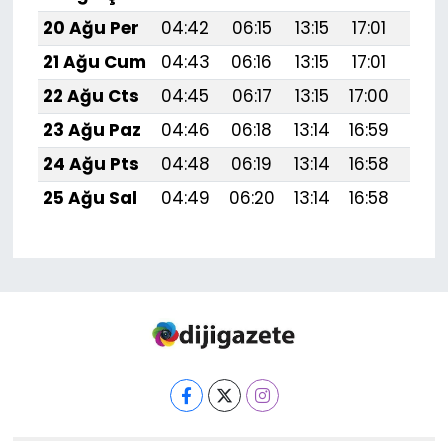
20 Ağu Per
04:42
06:15
13:15
17:01
20:
21 Ağu Cum
04:43
06:16
13:15
17:01
20:
22 Ağu Cts
04:45
06:17
13:15
17:00
20:
23 Ağu Paz
04:46
06:18
13:14
16:59
20:
24 Ağu Pts
04:48
06:19
13:14
16:58
19:
25 Ağu Sal
04:49
06:20
13:14
16:58
19: