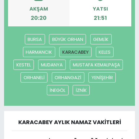
AKŞAM
YATSI
SAĞLIK
20:20
21:51
Spor
BURSA
BÜYÜK ORHAN
GEMLİK
Teknoloji
HARMANCIK
KARACABEY
KELES
TÜRKiYE
KESTEL
MUDANYA
MUSTAFA KEMALPAŞA
ORHANELİ
ORHANGAZİ
YENİŞEHİR
Video Galeri
İNEGÖL
İZNİK
YAŞAM
Yazarlar
KARACABEY AYLIK NAMAZ VAKITLERI