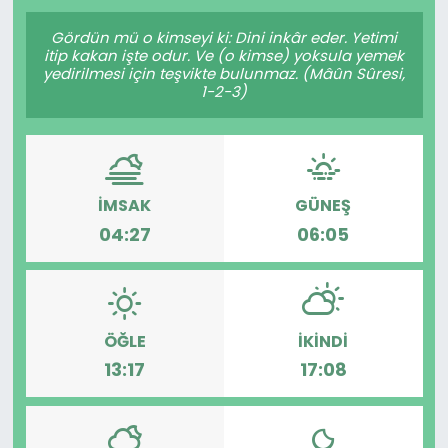
Gündem
Gördün mü o kimseyi ki: Dini inkâr eder. Yetimi
itip kakan işte odur. Ve (o kimse) yoksula yemek
yedirilmesi için teşvikte bulunmaz. (Mâûn Sûresi,
KKTC
1-2-3)
KKTC YEREL SEÇİM 2018
Kültür Sanat
İMSAK
GÜNEŞ
04:27
06:05
Magazin
Moda
ÖĞLE
İKINDI
Nöbetçi Eczaneler
13:17
17:08
Otomobil Dünyası
Politika