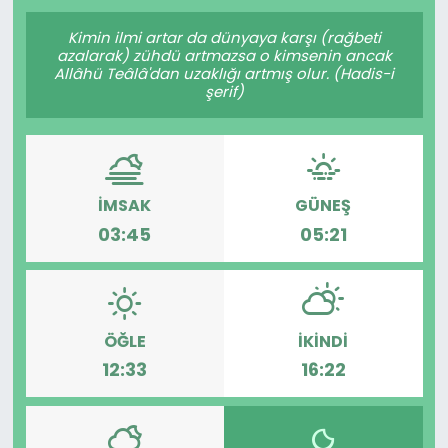
Gündem
Kimin ilmi artar da dünyaya karşı (rağbeti
azalarak) zühdü artmazsa o kimsenin ancak
Allâhü Teâlâ'dan uzaklığı artmış olur. (Hadis-i
KKTC
şerif)
KKTC YEREL SEÇİM 2018
Kültür Sanat
İMSAK
GÜNEŞ
03:45
05:21
Magazin
Moda
ÖĞLE
İKINDI
Nöbetçi Eczaneler
12:33
16:22
Otomobil Dünyası
Politika