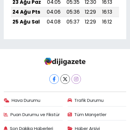
23 Ağu Paz
04:05
05:35
12:30
16:13
19:1
24 Ağu Pts
04:06
05:36
12:29
16:13
19:1
25 Ağu Sal
04:08
05:37
12:29
16:12
19:1
Hava Durumu
Trafik Durumu
Puan Durumu ve Fikstür
Tüm Manşetler
Son Dakika Haberleri
Haber Arşivi