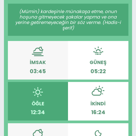
Gündem
(Mümin) kardeşinle münakaşa etme, onun
hoşuna gitmeyecek şakalar yapma ve ona
yerine getiremeyeceğin bir söz verme. (Hadis-i
KKTC
şerif)
KKTC YEREL SEÇİM 2018
Kültür Sanat
İMSAK
GÜNEŞ
03:45
05:22
Magazin
Moda
ÖĞLE
İKINDI
Nöbetçi Eczaneler
12:34
16:24
Otomobil Dünyası
Politika