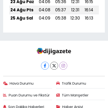
23 Ağu Paz
04:06
05:36
12:31
16:15
19:1
24 Ağu Pts
04:08
05:37
12:31
16:14
19:1
25 Ağu Sal
04:09
05:38
12:30
16:13
19:1
Hava Durumu
Trafik Durumu
Puan Durumu ve Fikstür
Tüm Manşetler
Son Dakika Haberleri
Haber Arşivi