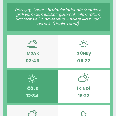
Gündem
Dört şey, Cennet hazinelerindendir: Sadakayı
gizli vermek, musibeti gizlemek, sıla-i rahim
yapmak ve "Lâ havle ve lâ kuvvete illâ billâh"
KKTC
demek. (Hadis-i şerif)
KKTC YEREL SEÇİM 2018
Kültür Sanat
İMSAK
GÜNEŞ
03:46
05:22
Magazin
Moda
ÖĞLE
İKINDI
Nöbetçi Eczaneler
12:34
16:23
Otomobil Dünyası
Politika