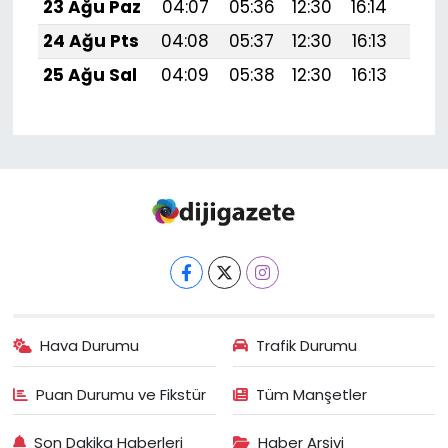
23 Ağu Paz
04:07
05:36
12:30
16:14
19:1
24 Ağu Pts
04:08
05:37
12:30
16:13
19:1
25 Ağu Sal
04:09
05:38
12:30
16:13
19:1
Hava Durumu
Trafik Durumu
Puan Durumu ve Fikstür
Tüm Manşetler
Son Dakika Haberleri
Haber Arşivi