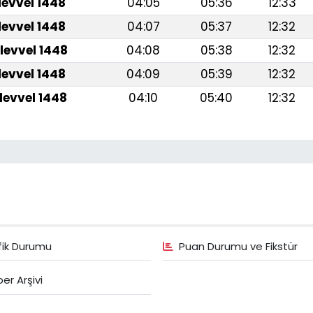
levvel 1448
04:05
05:36
12:33
levvel 1448
04:07
05:37
12:32
levvel 1448
04:08
05:38
12:32
levvel 1448
04:09
05:39
12:32
levvel 1448
04:10
05:40
12:32
fik Durumu
Puan Durumu ve Fikstür
er Arşivi