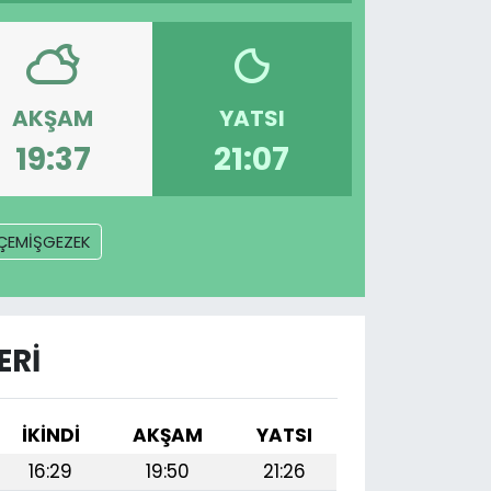
AKŞAM
YATSI
19:37
21:07
ÇEMİŞGEZEK
ERI
İKINDI
AKŞAM
YATSI
16:29
19:50
21:26