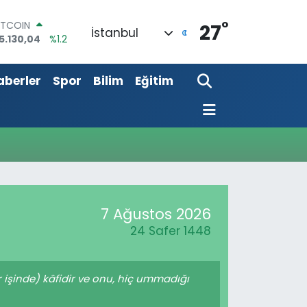
°
ITCOIN
27
İstanbul
5.130,04
%1.2
OLAR
7,7106
%0.17
aberler
Spor
Bilim
Eğitim
URO
5,1652
%0.27
TERLİN
4,4046
%0.35
RAM ALTIN
648.99
%2.59
İST100
3.773
%-19
7 Ağustos 2026
24 Safer 1448
r işinde) kâfidir ve onu, hiç ummadığı