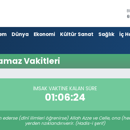
B
6
D
4
em
Dünya
Ekonomi
Kültür Sanat
Sağlık
İç H
E
5
S
6
G
amaz Vakitleri
6
B
1
İMSAK VAKTINE KALAN SÜRE
01:06:24
 ederse (dînî ilimleri öğrenirse) Allah Azze ve Celle, ona (he
yerden rızıklandırıverir. (Hadis-i şerif)