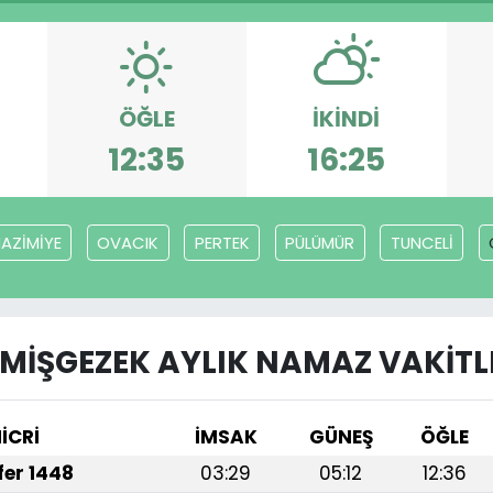
ÖĞLE
İKINDI
12:35
16:25
AZİMİYE
OVACIK
PERTEK
PÜLÜMÜR
TUNCELİ
MİŞGEZEK AYLIK NAMAZ VAKITL
İCRİ
İMSAK
GÜNEŞ
ÖĞLE
afer 1448
03:29
05:12
12:36