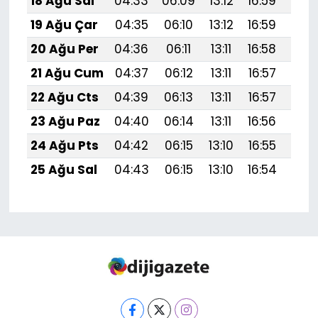
18 Ağu Sal
04:33
06:09
13:12
16:59
20:
19 Ağu Çar
04:35
06:10
13:12
16:59
20:
20 Ağu Per
04:36
06:11
13:11
16:58
20:
21 Ağu Cum
04:37
06:12
13:11
16:57
20:
22 Ağu Cts
04:39
06:13
13:11
16:57
19:
23 Ağu Paz
04:40
06:14
13:11
16:56
19:
24 Ağu Pts
04:42
06:15
13:10
16:55
19:
25 Ağu Sal
04:43
06:15
13:10
16:54
19: