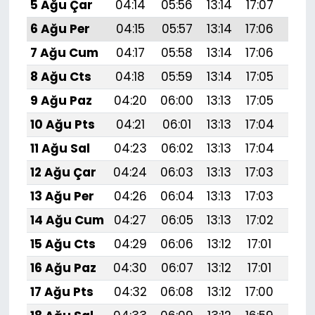
5 Ağu Çar
04:14
05:56
13:14
17:07
20:
6 Ağu Per
04:15
05:57
13:14
17:06
20:
7 Ağu Cum
04:17
05:58
13:14
17:06
20:
8 Ağu Cts
04:18
05:59
13:14
17:05
20:
9 Ağu Paz
04:20
06:00
13:13
17:05
20:
10 Ağu Pts
04:21
06:01
13:13
17:04
20:
11 Ağu Sal
04:23
06:02
13:13
17:04
20:
12 Ağu Çar
04:24
06:03
13:13
17:03
20:
13 Ağu Per
04:26
06:04
13:13
17:03
20:
14 Ağu Cum
04:27
06:05
13:13
17:02
20:1
15 Ağu Cts
04:29
06:06
13:12
17:01
20:
16 Ağu Paz
04:30
06:07
13:12
17:01
20:
17 Ağu Pts
04:32
06:08
13:12
17:00
20: