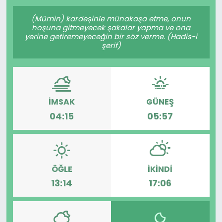
Gündem
(Mümin) kardeşinle münakaşa etme, onun
hoşuna gitmeyecek şakalar yapma ve ona
yerine getiremeyeceğin bir söz verme. (Hadis-i
KKTC
şerif)
KKTC YEREL SEÇİM 2018
Kültür Sanat
İMSAK
GÜNEŞ
04:15
05:57
Magazin
Moda
ÖĞLE
İKINDI
Nöbetçi Eczaneler
13:14
17:06
Otomobil Dünyası
Politika