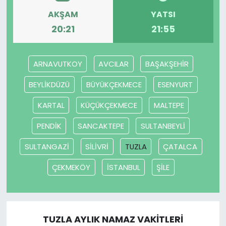
AKŞAM
YATSI
SAĞLIK
20:21
21:55
Spor
ARNAVUTKOY
AVCILAR
BAŞAKŞEHİR
Teknoloji
BEYLİKDÜZÜ
BÜYÜKÇEKMECE
ESENYURT
TÜRKiYE
KARTAL
KÜÇÜKÇEKMECE
MALTEPE
PENDİK
SANCAKTEPE
SULTANBEYLİ
Video Galeri
SULTANGAZİ
SİLİVRİ
TUZLA
ÇATALCA
YAŞAM
ÇEKMEKÖY
İSTANBUL
ŞİLE
Yazarlar
TUZLA AYLIK NAMAZ VAKITLERI