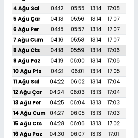
4 Ağu Sal
04:12
05:55
13:14
17:08
20:
5 Ağu Çar
04:13
05:56
13:14
17:07
20:
6 Ağu Per
04:15
05:57
13:14
17:07
20:
7 Ağu Cum
04:16
05:58
13:14
17:07
20:
8 Ağu Cts
04:18
05:59
13:14
17:06
20:
9 Ağu Paz
04:19
06:00
13:14
17:06
20:
10 Ağu Pts
04:21
06:01
13:14
17:05
20:
11 Ağu Sal
04:22
06:02
13:14
17:04
20:
12 Ağu Çar
04:24
06:03
13:13
17:04
20:
13 Ağu Per
04:25
06:04
13:13
17:03
20:
14 Ağu Cum
04:27
06:05
13:13
17:03
20:
15 Ağu Cts
04:28
06:06
13:13
17:02
20:
16 Ağu Paz
04:30
06:07
13:13
17:01
20: