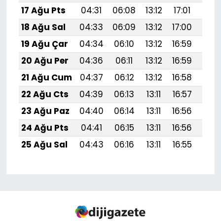
17 Ağu Pts
04:31
06:08
13:12
17:01
20:
18 Ağu Sal
04:33
06:09
13:12
17:00
20:
19 Ağu Çar
04:34
06:10
13:12
16:59
20:
20 Ağu Per
04:36
06:11
13:12
16:59
20:
21 Ağu Cum
04:37
06:12
13:12
16:58
20:
22 Ağu Cts
04:39
06:13
13:11
16:57
20:
23 Ağu Paz
04:40
06:14
13:11
16:56
19:
24 Ağu Pts
04:41
06:15
13:11
16:56
19:
25 Ağu Sal
04:43
06:16
13:11
16:55
19: