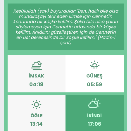
Gündem
Resûlullah (sav) buyurdular: "Ben, haklı bile olsa
münakaşayı terk eden kimse için Cennet'in
kenarında bir köşke kefilim. Şaka bile olsa yalan
KKTC
söylemeyen için Cennet'in ortasında bir köşke
kefilim. Ahlâkını güzelleştiren için de Cennet'in
en üst derecesinde bir köşke kefilim." (Hadis-i
KKTC YEREL SEÇİM 2018
şerif)
Kültür Sanat
Magazin
İMSAK
GÜNEŞ
04:18
05:59
Moda
Nöbetçi Eczaneler
Otomobil Dünyası
ÖĞLE
İKINDI
13:14
17:06
Politika