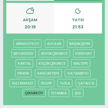
SAĞLIK
AKŞAM
YATSI
Spor
20:19
21:53
Teknoloji
ARNAVUTKOY
AVCILAR
BAŞAKŞEHİR
TÜRKiYE
BEYLİKDÜZÜ
BÜYÜKÇEKMECE
ESENYURT
Video Galeri
KARTAL
KÜÇÜKÇEKMECE
MALTEPE
YAŞAM
PENDİK
SANCAKTEPE
SULTANBEYLİ
SULTANGAZİ
SİLİVRİ
TUZLA
ÇATALCA
Yazarlar
ÇEKMEKÖY
İSTANBUL
ŞİLE