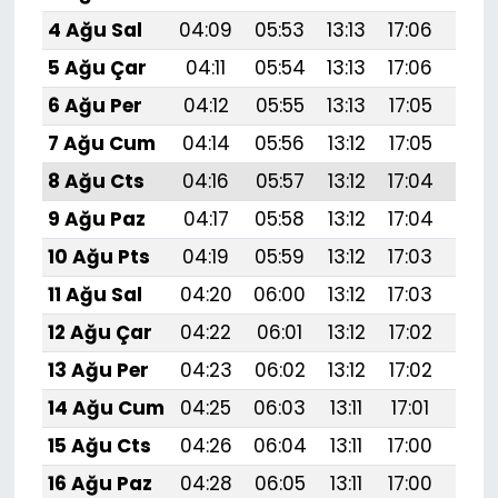
4 Ağu Sal
04:09
05:53
13:13
17:06
20:
5 Ağu Çar
04:11
05:54
13:13
17:06
20:
6 Ağu Per
04:12
05:55
13:13
17:05
20:
7 Ağu Cum
04:14
05:56
13:12
17:05
20:
8 Ağu Cts
04:16
05:57
13:12
17:04
20:
9 Ağu Paz
04:17
05:58
13:12
17:04
20:
10 Ağu Pts
04:19
05:59
13:12
17:03
20:
11 Ağu Sal
04:20
06:00
13:12
17:03
20:
12 Ağu Çar
04:22
06:01
13:12
17:02
20:
13 Ağu Per
04:23
06:02
13:12
17:02
20:1
14 Ağu Cum
04:25
06:03
13:11
17:01
20:
15 Ağu Cts
04:26
06:04
13:11
17:00
20:
16 Ağu Paz
04:28
06:05
13:11
17:00
20: