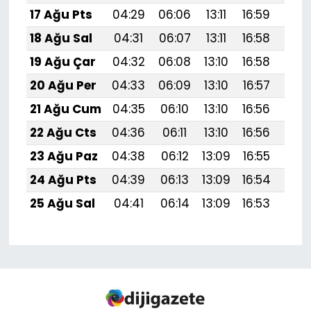
17 Ağu Pts
04:29
06:06
13:11
16:59
20:
18 Ağu Sal
04:31
06:07
13:11
16:58
20:
19 Ağu Çar
04:32
06:08
13:10
16:58
20:
20 Ağu Per
04:33
06:09
13:10
16:57
20:
21 Ağu Cum
04:35
06:10
13:10
16:56
20:
22 Ağu Cts
04:36
06:11
13:10
16:56
19:
23 Ağu Paz
04:38
06:12
13:09
16:55
19:
24 Ağu Pts
04:39
06:13
13:09
16:54
19:
25 Ağu Sal
04:41
06:14
13:09
16:53
19: