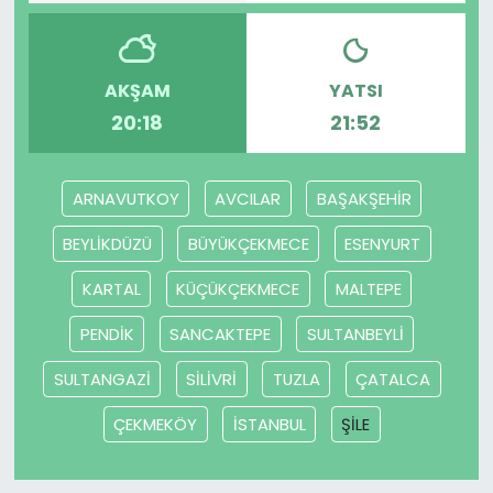
SAĞLIK
AKŞAM
YATSI
Spor
20:18
21:52
Teknoloji
ARNAVUTKOY
AVCILAR
BAŞAKŞEHİR
TÜRKiYE
BEYLİKDÜZÜ
BÜYÜKÇEKMECE
ESENYURT
Video Galeri
KARTAL
KÜÇÜKÇEKMECE
MALTEPE
YAŞAM
PENDİK
SANCAKTEPE
SULTANBEYLİ
SULTANGAZİ
SİLİVRİ
TUZLA
ÇATALCA
Yazarlar
ÇEKMEKÖY
İSTANBUL
ŞİLE