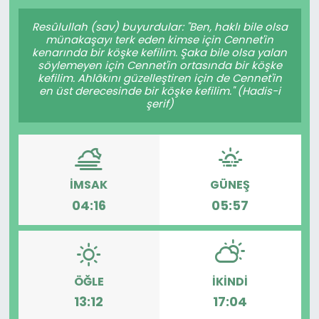
Gündem
Resûlullah (sav) buyurdular: "Ben, haklı bile olsa
münakaşayı terk eden kimse için Cennet'in
kenarında bir köşke kefilim. Şaka bile olsa yalan
KKTC
söylemeyen için Cennet'in ortasında bir köşke
kefilim. Ahlâkını güzelleştiren için de Cennet'in
en üst derecesinde bir köşke kefilim." (Hadis-i
KKTC YEREL SEÇİM 2018
şerif)
Kültür Sanat
Magazin
İMSAK
GÜNEŞ
04:16
05:57
Moda
Nöbetçi Eczaneler
Otomobil Dünyası
ÖĞLE
İKINDI
13:12
17:04
Politika