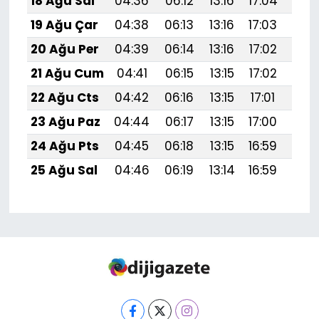
18 Ağu Sal
04:36
06:12
13:16
17:04
20:
19 Ağu Çar
04:38
06:13
13:16
17:03
20:
20 Ağu Per
04:39
06:14
13:16
17:02
20:
21 Ağu Cum
04:41
06:15
13:15
17:02
20:
22 Ağu Cts
04:42
06:16
13:15
17:01
20:
23 Ağu Paz
04:44
06:17
13:15
17:00
20:
24 Ağu Pts
04:45
06:18
13:15
16:59
20:
25 Ağu Sal
04:46
06:19
13:14
16:59
19: