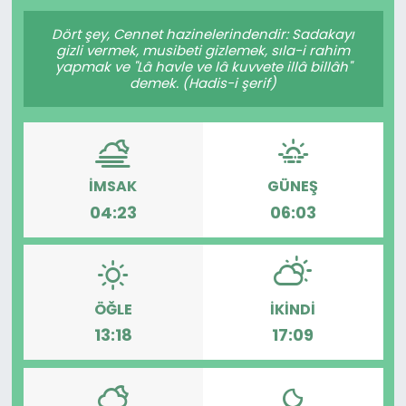
Gündem
Dört şey, Cennet hazinelerindendir: Sadakayı
gizli vermek, musibeti gizlemek, sıla-i rahim
yapmak ve "Lâ havle ve lâ kuvvete illâ billâh"
KKTC
demek. (Hadis-i şerif)
KKTC YEREL SEÇİM 2018
Kültür Sanat
İMSAK
GÜNEŞ
04:23
06:03
Magazin
Moda
ÖĞLE
İKINDI
Nöbetçi Eczaneler
13:18
17:09
Otomobil Dünyası
Politika