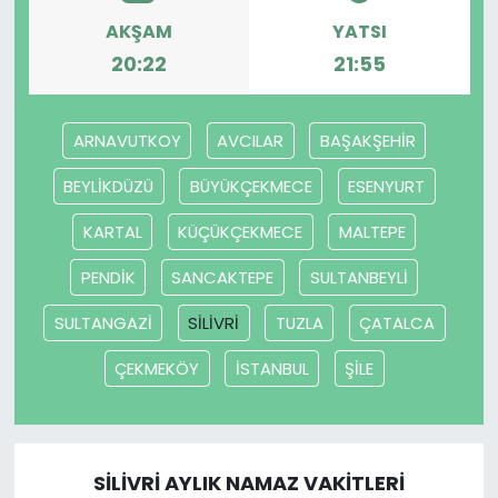
AKŞAM
YATSI
SAĞLIK
20:22
21:55
Spor
ARNAVUTKOY
AVCILAR
BAŞAKŞEHİR
Teknoloji
BEYLİKDÜZÜ
BÜYÜKÇEKMECE
ESENYURT
TÜRKiYE
KARTAL
KÜÇÜKÇEKMECE
MALTEPE
PENDİK
SANCAKTEPE
SULTANBEYLİ
Video Galeri
SULTANGAZİ
SİLİVRİ
TUZLA
ÇATALCA
YAŞAM
ÇEKMEKÖY
İSTANBUL
ŞİLE
Yazarlar
SİLİVRİ AYLIK NAMAZ VAKITLERI