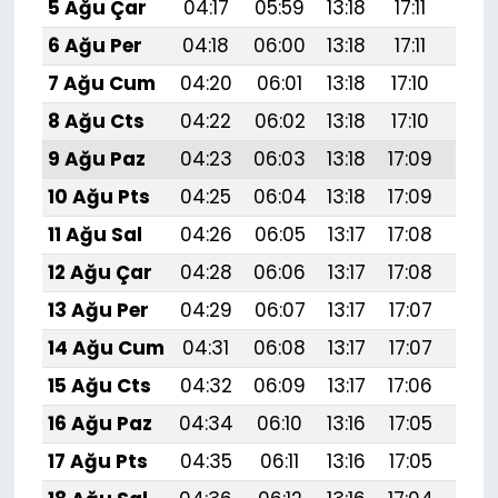
5 Ağu Çar
04:17
05:59
13:18
17:11
20:
6 Ağu Per
04:18
06:00
13:18
17:11
20:
7 Ağu Cum
04:20
06:01
13:18
17:10
20:
8 Ağu Cts
04:22
06:02
13:18
17:10
20:
9 Ağu Paz
04:23
06:03
13:18
17:09
20:
10 Ağu Pts
04:25
06:04
13:18
17:09
20:
11 Ağu Sal
04:26
06:05
13:17
17:08
20:
12 Ağu Çar
04:28
06:06
13:17
17:08
20:
13 Ağu Per
04:29
06:07
13:17
17:07
20:
14 Ağu Cum
04:31
06:08
13:17
17:07
20:
15 Ağu Cts
04:32
06:09
13:17
17:06
20:
16 Ağu Paz
04:34
06:10
13:16
17:05
20:
17 Ağu Pts
04:35
06:11
13:16
17:05
20:1