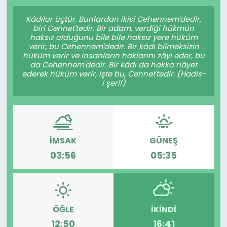
Gündem
Kâdılar üçtür. Bunlardan ikisi Cehennem'dedir,
biri Cennet'tedir. Bir adam, verdiği hükmün
haksız olduğunu bile bile haksız yere hüküm
KKTC
verir, bu Cehennem'dedir. Bir kâdı bilmeksizin
hüküm verir ve insanların haklarını zâyi eder, bu
da Cehennem'dedir. Bir kâdı da hakka riâyet
KKTC YEREL SEÇİM 2018
ederek hüküm verir, işte bu, Cennet'tedir. (Hadis-
i şerif)
Kültür Sanat
Magazin
İMSAK
GÜNEŞ
Moda
03:56
05:35
Nöbetçi Eczaneler
Otomobil Dünyası
ÖĞLE
İKINDI
12:50
16:41
Politika