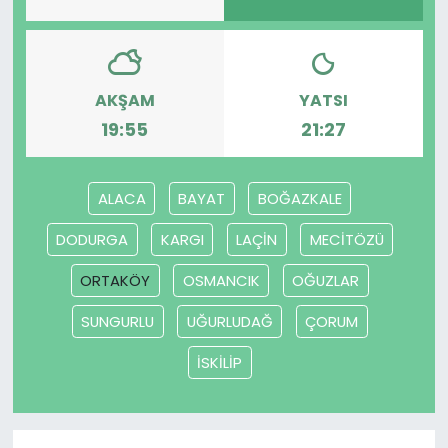
SAĞLIK
Spor
AKŞAM
YATSI
19:55
21:27
Teknoloji
ALACA
BAYAT
BOĞAZKALE
TÜRKiYE
DODURGA
KARGI
LAÇİN
MECİTÖZÜ
Video Galeri
ORTAKÖY
OSMANCIK
OĞUZLAR
YAŞAM
SUNGURLU
UĞURLUDAĞ
ÇORUM
Yazarlar
İSKİLİP