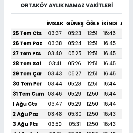
ORTAKÖY AYLIK NAMAZ VAKITLERI
İMSAK
GÜNEŞ
ÖĞLE
İKINDI
AKŞ
25 Tem Cts
03:37
05:23
12:51
16:46
20:
26 Tem Paz
03:38
05:24
12:51
16:45
20:
27 Tem Pts
03:40
05:25
12:51
16:45
20:
28 Tem Sal
03:41
05:26
12:51
16:45
20:
29 Tem Çar
03:43
05:27
12:51
16:45
20:
30 Tem Per
03:44
05:28
12:51
16:44
20:
31 Tem Cum
03:46
05:29
12:50
16:44
20:
1 Ağu Cts
03:47
05:29
12:50
16:44
20:
2 Ağu Paz
03:48
05:30
12:50
16:43
20:
3 Ağu Pts
03:50
05:31
12:50
16:43
19: