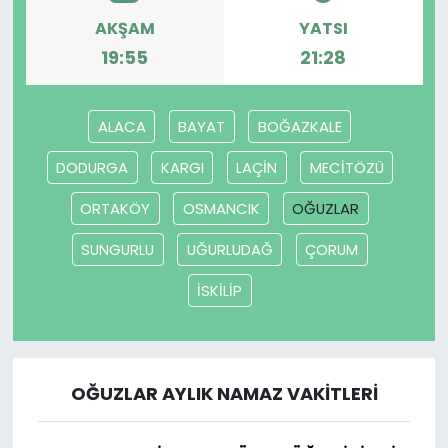
AKŞAM
YATSI
SAĞLIK
19:55
21:28
Spor
ALACA
BAYAT
BOĞAZKALE
Teknoloji
DODURGA
KARGI
LAÇİN
MECİTÖZÜ
TÜRKiYE
ORTAKÖY
OSMANCIK
OĞUZLAR
SUNGURLU
UĞURLUDAĞ
ÇORUM
Video Galeri
İSKİLİP
YAŞAM
Yazarlar
OĞUZLAR AYLIK NAMAZ VAKITLERI