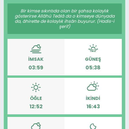
Gündem
Bir kimse sıkıntıda olan bir şahsa kolaylık
gösterirse Allâhü Teâlâ da o kimseye dünyada
da, âhirette de kolaylık ihsân buyurur. (Hadis-i
KKTC
şerif)
KKTC YEREL SEÇİM 2018
Kültür Sanat
İMSAK
GÜNEŞ
03:59
05:38
Magazin
Moda
ÖĞLE
İKINDI
Nöbetçi Eczaneler
12:52
16:43
Otomobil Dünyası
Politika