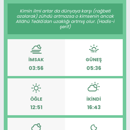
Gündem
Kimin ilmi artar da dünyaya karşı (rağbeti
azalarak) zühdü artmazsa o kimsenin ancak
Allâhü Teâlâ'dan uzaklığı artmış olur. (Hadis-i
KKTC
şerif)
KKTC YEREL SEÇİM 2018
Kültür Sanat
İMSAK
GÜNEŞ
03:56
05:36
Magazin
Moda
ÖĞLE
İKINDI
Nöbetçi Eczaneler
12:51
16:43
Otomobil Dünyası
Politika