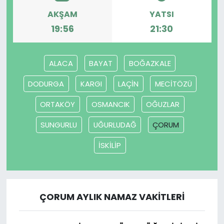
AKŞAM
YATSI
SAĞLIK
19:56
21:30
Spor
ALACA
BAYAT
BOĞAZKALE
Teknoloji
DODURGA
KARGI
LAÇİN
MECİTÖZÜ
TÜRKiYE
ORTAKÖY
OSMANCIK
OĞUZLAR
SUNGURLU
UĞURLUDAĞ
ÇORUM
Video Galeri
İSKİLİP
YAŞAM
Yazarlar
ÇORUM AYLIK NAMAZ VAKITLERI