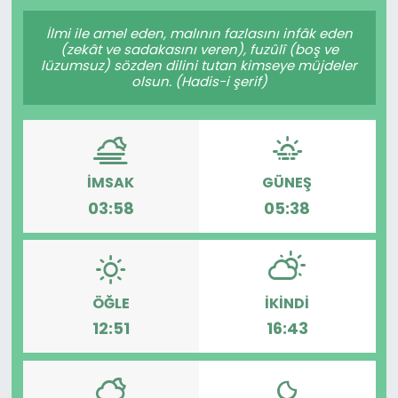
Gündem
İlmi ile amel eden, malının fazlasını infâk eden
(zekât ve sadakasını veren), fuzûlî (boş ve
lüzumsuz) sözden dilini tutan kimseye müjdeler
KKTC
olsun. (Hadis-i şerif)
KKTC YEREL SEÇİM 2018
Kültür Sanat
İMSAK
GÜNEŞ
03:58
05:38
Magazin
Moda
ÖĞLE
İKINDI
Nöbetçi Eczaneler
12:51
16:43
Otomobil Dünyası
Politika