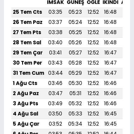
İMSAK
GÜNEŞ
ÖĞLE
İKINDI
AKŞ
25 Tem Cts
03:35
05:23
12:52
16:48
20:1
26 Tem Paz
03:37
05:24
12:52
16:48
20:1
27 Tem Pts
03:38
05:25
12:52
16:48
20:
28 Tem Sal
03:40
05:26
12:52
16:48
20:
29 Tem Çar
03:41
05:27
12:52
16:47
20:
30 Tem Per
03:43
05:28
12:52
16:47
20:
31 Tem Cum
03:44
05:29
12:52
16:47
20:
1 Ağu Cts
03:46
05:30
12:52
16:46
20:
2 Ağu Paz
03:47
05:31
12:52
16:46
20:
3 Ağu Pts
03:49
05:32
12:52
16:46
20:
4 Ağu Sal
03:50
05:33
12:52
16:45
20:
5 Ağu Çar
03:52
05:34
12:52
16:45
20: