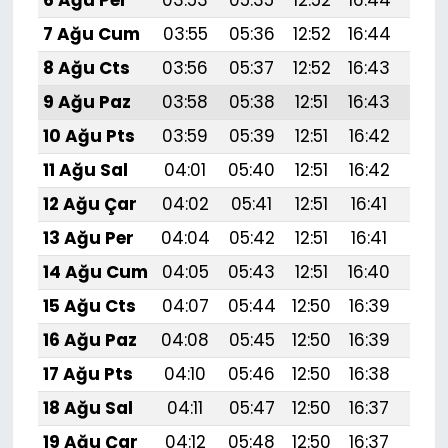
6 Ağu Per
03:53
05:35
12:52
16:44
19:
7 Ağu Cum
03:55
05:36
12:52
16:44
19:
8 Ağu Cts
03:56
05:37
12:52
16:43
19:
9 Ağu Paz
03:58
05:38
12:51
16:43
19:
10 Ağu Pts
03:59
05:39
12:51
16:42
19:
11 Ağu Sal
04:01
05:40
12:51
16:42
19:
12 Ağu Çar
04:02
05:41
12:51
16:41
19:5
13 Ağu Per
04:04
05:42
12:51
16:41
19:
14 Ağu Cum
04:05
05:43
12:51
16:40
19:
15 Ağu Cts
04:07
05:44
12:50
16:39
19:
16 Ağu Paz
04:08
05:45
12:50
16:39
19:
17 Ağu Pts
04:10
05:46
12:50
16:38
19:
18 Ağu Sal
04:11
05:47
12:50
16:37
19:
19 Ağu Çar
04:12
05:48
12:50
16:37
19: