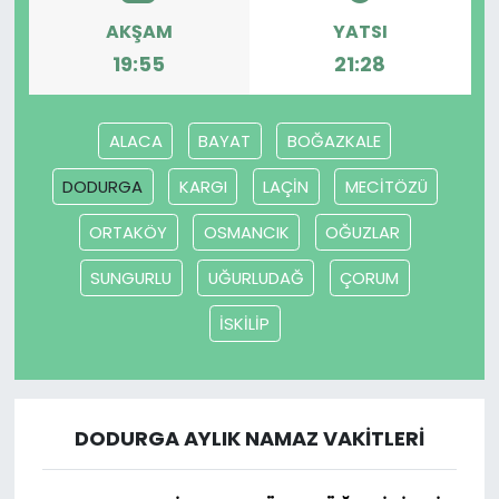
AKŞAM
YATSI
SAĞLIK
19:55
21:28
Spor
ALACA
BAYAT
BOĞAZKALE
Teknoloji
DODURGA
KARGI
LAÇİN
MECİTÖZÜ
TÜRKiYE
ORTAKÖY
OSMANCIK
OĞUZLAR
SUNGURLU
UĞURLUDAĞ
ÇORUM
Video Galeri
İSKİLİP
YAŞAM
Yazarlar
DODURGA AYLIK NAMAZ VAKITLERI