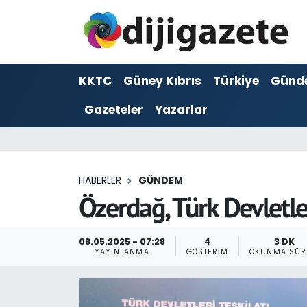
ADVERTORIAL
Hava Durumu
KKTC
Güney Kıbrıs
Türkiye
Günd
Dijigazete
Trafik Durumu
Gazeteler
Yazarlar
Dünya
Süper Lig Puan Durumu ve Fikstür
Eğitim
Tüm Manşetler
HABERLER
GÜNDEM
Ekonomi
Son Dakika Haberleri
Özerdağ, Türk Devletle
Foto Galeri
Haber Arşivi
08.05.2025 - 07:28
4
3 DK
YAYINLANMA
GÖSTERIM
OKUNMA SÜR
GEZİ
Güncel