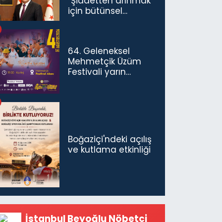
“Şiddetten arınmak
için bütünsel
politikaları
konuşmamız
gerekiyor”
64. Geleneksel
Mehmetçik Üzüm
Festivali yarın
başlıyor
Boğaziçi'ndeki açılış
ve kutlama etkinliği
İstanbul Beyoğlu Nöbetçi