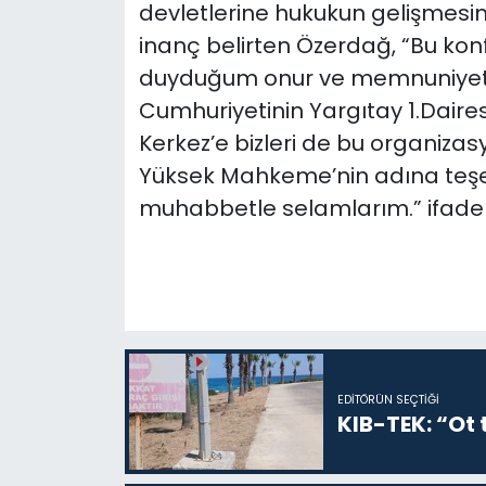
devletlerine hukukun gelişmesi
inanç belirten Özerdağ, “Bu konf
duyduğum onur ve memnuniyeti 
Cumhuriyetinin Yargıtay 1.Daire
Kerkez’e bizleri de bu organizas
Yüksek Mahkeme’nin adına teşekkü
muhabbetle selamlarım.” ifadele
EDITÖRÜN SEÇTIĞI
KIB-TEK: “Ot t