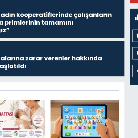
M
adın kooperatiflerinde çalışanların
ta primlerinin tamamını
ız”
larına zarar verenler hakkında
aşlatıldı