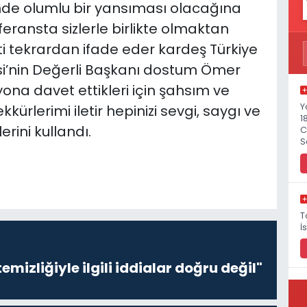
nde olumlu bir yansıması olacağına
eransta sizlerle birlikte olmaktan
tekrardan ifade eder kardeş Türkiye
si’nin Değerli Başkanı dostum Ömer
yona davet ettikleri için şahsım ve
Y
rlerimi iletir hepinizi sevgi, saygı ve
1
rini kullandı.
C
S
T
İ
emizliğiyle ilgili iddialar doğru değil"
P