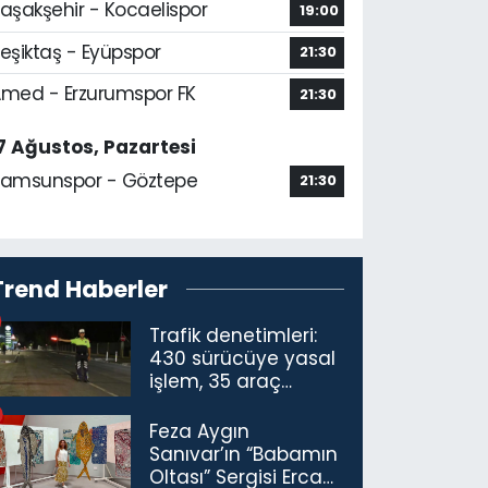
aşakşehir - Kocaelispor
19:00
eşiktaş - Eyüpspor
21:30
med - Erzurumspor FK
21:30
7 Ağustos, Pazartesi
amsunspor - Göztepe
21:30
Trend Haberler
Trafik denetimleri:
430 sürücüye yasal
işlem, 35 araç
trafikten men
Feza Aygın
Sanıvar’ın “Babamın
Oltası” Sergisi Ercan