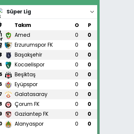
Süper Lig
#
Takım
O
P
Amed
0
0
1
Erzurumspor FK
0
0
2
Başakşehir
0
0
3
Kocaelispor
0
0
4
Beşiktaş
0
0
5
Eyüpspor
0
0
6
Galatasaray
0
0
7
Çorum FK
0
0
8
Gaziantep FK
0
0
9
Alanyaspor
0
0
0