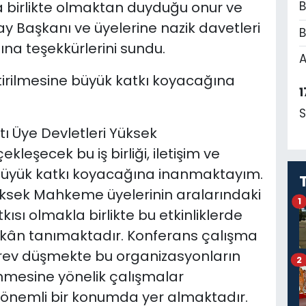
 birlikte olmaktan duyduğu onur ve
B
ay Başkanı ve üyelerine nazik davetleri
B
na teşekkürlerini sundu.
A
ştirilmesine büyük katkı koyacağına
1
S
tı Üye Devletleri Yüksek
kleşecek bu iş birliği, iletişim ve
büyük katkı koyacağına inanmaktayım.
 Yüksek Mahkeme üyelerinin aralarındaki
1
tkısı olmakla birlikte bu etkinliklerde
mkân tanımaktadır. Konferans çalışma
ev düşmekte bu organizasyonların
2
enmesine yönelik çalışmalar
önemli bir konumda yer almaktadır.