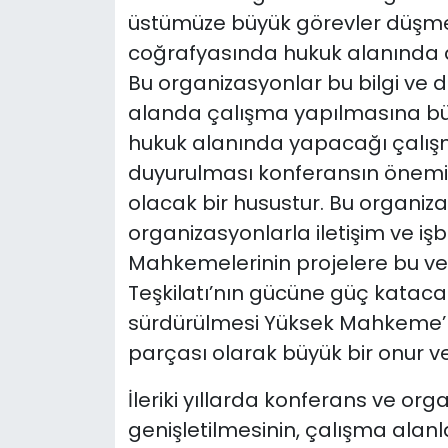
üstümüze büyük görevler düşmek
coğrafyasında hukuk alanında d
Bu organizasyonlar bu bilgi ve
alanda çalışma yapılmasına büy
hukuk alanında yapacağı çalışm
duyurulması konferansın önemini
olacak bir husustur. Bu organiz
organizasyonlarla iletişim ve işb
Mahkemelerinin projelere bu vesi
Teşkilatı’nın gücüne güç katacak
sürdürülmesi Yüksek Mahkeme’miz
parçası olarak büyük bir onur v
İleriki yıllarda konferans ve or
genişletilmesinin, çalışma alanl