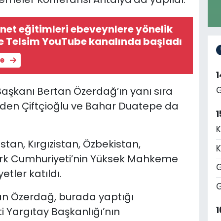
rnet eğitimleri ebeveynlere yönelik
e Telsim YouTube kanalında başladı
le
şkanı Bertan Özerdağ’ın yanı sıra
G
den Çiftçioğlu ve Bahar Duatepe da
1
K
tan, Kırgızistan, Özbekistan,
K
ürk Cumhuriyeti’nin Yüksek Mahkeme
G
tler katıldı.
G
n Özerdağ, burada yaptığı
1
 Yargıtay Başkanlığı’nın