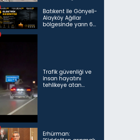
Havalimanı’nda
Açıldı
Batıkent ile Gönyeli-
Alayköy Ağıllar
bölgesinde yarın 6
saatlik elektrik
kesintisi…
Trafik güvenliği ve
insan hayatını
tehlikeye atan
sürücü ve yolcuya
ceza...
Erhürman: