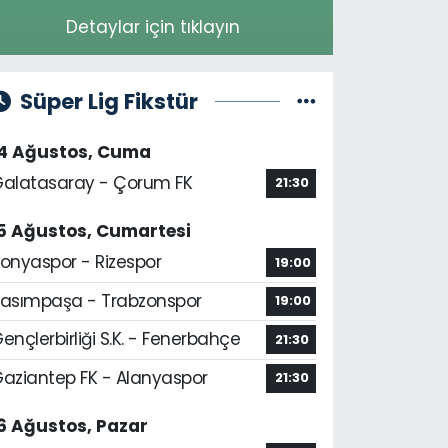
Detaylar için tıklayın
Süper Lig Fikstür
14 Ağustos, Cuma
alatasaray - Çorum FK
21:30
5 Ağustos, Cumartesi
onyaspor - Rizespor
19:00
asımpaşa - Trabzonspor
19:00
ençlerbirliği S.K. - Fenerbahçe
21:30
aziantep FK - Alanyaspor
21:30
6 Ağustos, Pazar