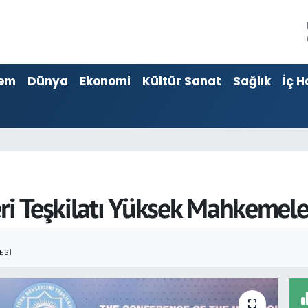
em
Dünya
Ekonomi
Kültür Sanat
Sağlık
İç H
ri Teşkilatı Yüksek Mahkemeler
ESI