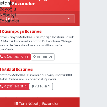
Eczaneler
Kasımpaşa Eczanesi
ahya Kahya Mahallesi Kasımpaşa Bostanı Sokak
8A Mutfak Ekipmanları Satan Dükkanların Olduğu
addede Denizbank'ın Karşısı, Albaraka'nın
okağında
0 (212) 253 77 44
Yol Tarifi Al
Istiklal Eczanesi
omtom Mahallesi Kumbaracı Yokuşu Sokak 68B
stiklal Caddesi Rus Konsolosluğu yanı
0 (212) 243 21 15
Yol Tarifi Al
Güleryüz Eczanesi
Tüm Nöbetçi Eczaneler
iripaşa Mahallesi Şaban Deresi Sokak 7 D Koç