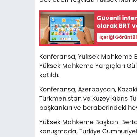
SAĞLIK
Güvenli inte
olarak BRT v
Spor
İçeriği Görüntü
Teknoloji
Konferansa, Yüksek Mahkeme Ba
TÜRKiYE
Yüksek Mahkeme Yargıçları Gül
katıldı.
Video Galeri
Konferansa, Azerbaycan, Kazakis
YAŞAM
Türkmenistan ve Kuzey Kıbrıs T
başkanları ve beraberindeki heye
Yazarlar
Yüksek Mahkeme Başkanı Berta
konuşmada, Türkiye Cumhuriyeti