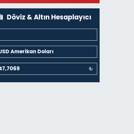
üzesi Arkası-kalaycıbahçe Meydana Doğru
0 (212) 369 95 85
Yol Tarifi Al
Döviz & Altın Hesaplayıcı
₺