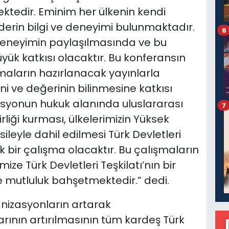
tedir. Eminim her ülkenin kendi
erin bilgi ve deneyimi bulunmaktadır.
6
 deneyimin paylaşılmasında ve bu
ük katkısı olacaktır. Bu konferansın
aların hazırlanacak yayınlarla
 ve değerinin bilinmesine katkısı
asyonun hukuk alanında uluslararası
7
irliği kurması, ülkelerimizin Yüksek
leyle dahil edilmesi Türk Devletleri
 bir çalışma olacaktır. Bu çalışmaların
e Türk Devletleri Teşkilatı’nın bir
e mutluluk bahşetmektedir.” dedi.
ganizasyonların artarak
arının artırılmasının tüm kardeş Türk