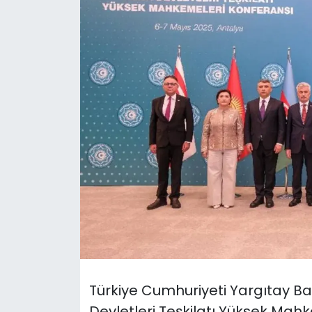
Gündem
KKTC
KKTC YEREL SEÇİM 2018
Kültür Sanat
Magazin
Moda
Nöbetçi Eczaneler
Otomobil Dünyası
Türkiye Cumhuriyeti Yargıtay Baş
Politika
Devletleri Teşkilatı Yüksek Mah