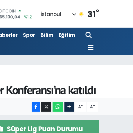
°
DOLAR
31
İstanbul
47,7069
%0.17
EURO
55,0265
%0.01
aberler
Spor
Bilim
Eğitim
STERLİN
64,1897
%0.02
GRAM ALTIN
6618.49
%2.12
BİST100
13.887
%64
BITCOIN
65.130,04
%1.2
 Konferansı’na katıldı
-
+
A
A
Süper Lig Puan Durumu