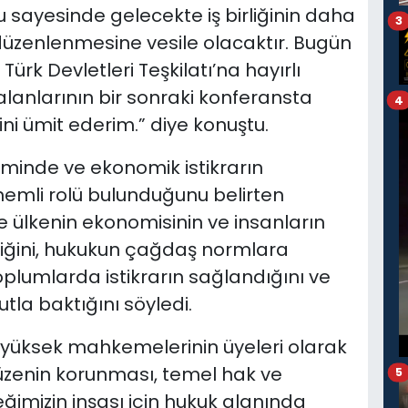
 sayesinde gelecekte iş birliğinin daha
3
düzenlenmesine vesile olacaktır. Bugün
rk Devletleri Teşkilatı’na hayırlı
ği alanlarının bir sonraki konferansta
4
 ümit ederim.” diye konuştu.
minde ve ekonomik istikrarın
mli rolü bulunduğunu belirten
e ülkenin ekonomisinin ve insanların
tiğini, hukukun çağdaş normlara
toplumlarda istikrarın sağlandığını ve
la baktığını söyledi.
n yüksek mahkemelerinin üyeleri olarak
zenin korunması, temel hak ve
5
imizin inşası için hukuk alanında