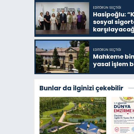
EDITÖRÜN SEÇTIĞI
Hasipoğlu: “K
sosyal sigor
karşılayacağ
EDITÖRÜN SEÇTIĞI
Mahkeme bina
yasal işlem b
Bunlar da ilginizi çekebilir