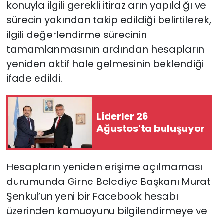
konuyla ilgili gerekli itirazların yapıldığı ve
sürecin yakından takip edildiği belirtilerek,
SAĞLIK
ilgili değerlendirme sürecinin
Spor
tamamlanmasının ardından hesapların
yeniden aktif hale gelmesinin beklendiği
Teknoloji
ifade edildi.
TÜRKiYE
Liderler 26
Video Galeri
Ağustos'ta buluşuyor
YAŞAM
Hesapların yeniden erişime açılmaması
Yazarlar
durumunda Girne Belediye Başkanı Murat
Şenkul’un yeni bir Facebook hesabı
üzerinden kamuoyunu bilgilendirmeye ve