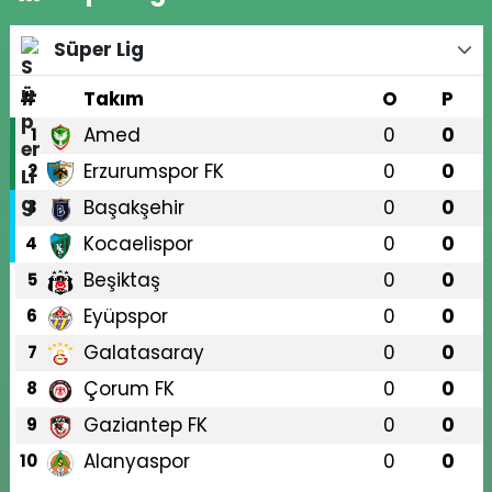
Süper Lig
#
Takım
O
P
Amed
0
0
1
Erzurumspor FK
0
0
2
Başakşehir
0
0
3
Kocaelispor
0
0
4
Beşiktaş
0
0
5
Eyüpspor
0
0
6
Galatasaray
0
0
7
Çorum FK
0
0
8
Gaziantep FK
0
0
9
Alanyaspor
0
0
10