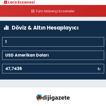
Lara Eczanesi
Cihangir Mahallesi Sıraselviler Caddesi 73 A TAKSİM İLK YARDIM
Tüm Nöbetçi Eczaneler
HASTANESİ KARŞISI
0 (212) 293 90 86
Yol Tarifi Al
Döviz & Altın Hesaplayıcı
₺