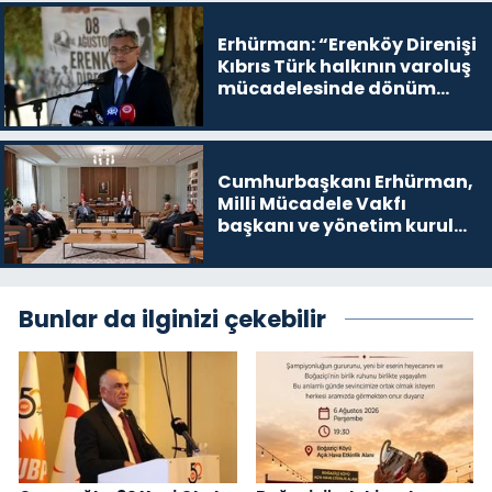
yer
Erhürman: “Erenköy Direnişi
Kıbrıs Türk halkının varoluş
mücadelesinde dönüm
noktalarından biri”
Cumhurbaşkanı Erhürman,
Milli Mücadele Vakfı
başkanı ve yönetim kurulu
üyelerini kabul etti
Bunlar da ilginizi çekebilir