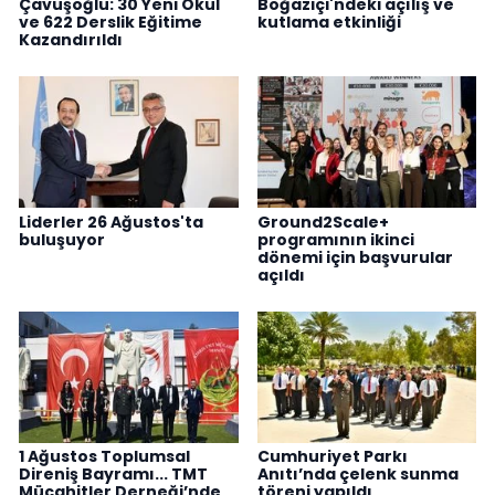
Çavuşoğlu: 30 Yeni Okul
Boğaziçi'ndeki açılış ve
ve 622 Derslik Eğitime
kutlama etkinliği
Kazandırıldı
Liderler 26 Ağustos'ta
Ground2Scale+
buluşuyor
programının ikinci
dönemi için başvurular
açıldı
1 Ağustos Toplumsal
Cumhuriyet Parkı
Direniş Bayramı... TMT
Anıtı’nda çelenk sunma
Mücahitler Derneği’nde
töreni yapıldı