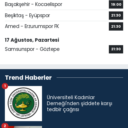
Başakşehir - Kocaelispor
19:00
Beşiktaş - Eyüpspor
21:30
Amed - Erzurumspor FK
21:30
17 Ağustos, Pazartesi
Samsunspor - Göztepe
21:30
Trend Haberler
1
Üniversiteli Kadınlar
Derneği'nden şiddete karşı
tedbir çağrısı
2