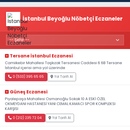
İstanbul Beyoğlu Nöbetçi Eczaneler
Tersane İstanbul Eczanesi
Camiikebir Mahallesi Taşkızak Tersanesi Caddesi 6 6B Tersane
İstanbul içerisi ama yol üzerinde
0 (533) 395 65 65
Yol Tarifi Al
Güneş Eczanesi
Piyalepaşa Mahallesi Osmanoğlu Sokak 10 A ESKİ ÖZEL
OKMEYDANI HASTANESİ YANI CEMAL KAMACI SPOR KOMPLEKSI
KARŞISI
0 (212) 235 72 04
Yol Tarifi Al