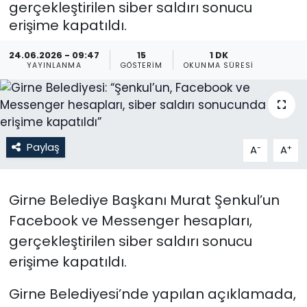
gerçekleştirilen siber saldırı sonucu
erişime kapatıldı.
Gündem
24.06.2026 - 09:47
15
1 DK
KKTC
YAYINLANMA
GÖSTERIM
OKUNMA SÜRESI
KKTC YEREL SEÇİM 2018
Kültür Sanat
Paylaş
-
+
A
A
Magazin
Girne Belediye Başkanı Murat Şenkul’un
Moda
Facebook ve Messenger hesapları,
Nöbetçi Eczaneler
gerçekleştirilen siber saldırı sonucu
erişime kapatıldı.
Otomobil Dünyası
Girne Belediyesi’nde yapılan açıklamada,
Politika