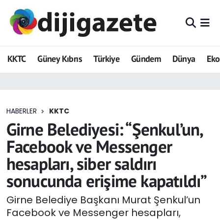
ADVERTORIAL
Hava Durumu
KKTC
Güney Kıbrıs
Türkiye
Gündem
Dünya
Ek
Dijigazete
Trafik Durumu
Dünya
Süper Lig Puan Durumu ve Fikstür
HABERLER
KKTC
Eğitim
Tüm Manşetler
Girne Belediyesi: “Şenkul’un,
Ekonomi
Son Dakika Haberleri
Facebook ve Messenger
hesapları, siber saldırı
Foto Galeri
Haber Arşivi
sonucunda erişime kapatıldı”
GEZİ
Girne Belediye Başkanı Murat Şenkul’un
Facebook ve Messenger hesapları,
Güncel