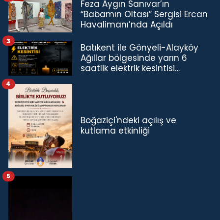
Feza Aygın Sanıvar’ın
“Babamın Oltası” Sergisi Ercan
Havalimanı’nda Açıldı
3
Batıkent ile Gönyeli-Alayköy
Ağıllar bölgesinde yarın 6
saatlik elektrik kesintisi…
4
Boğaziçi'ndeki açılış ve
kutlama etkinliği
5