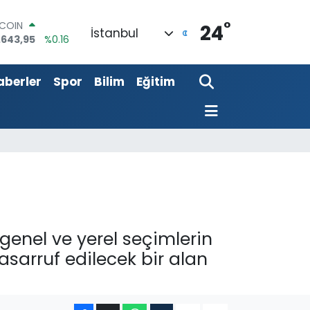
°
LAR
24
İstanbul
,6704
%0
RO
,0406
%-0.08
aberler
Spor
Bilim
Eğitim
ERLİN
,2143
%0
AM ALTIN
00.87
%0.12
ST100
.799
%70
TCOIN
.643,95
%0.16
genel ve yerel seçimlerin
asarruf edilecek bir alan