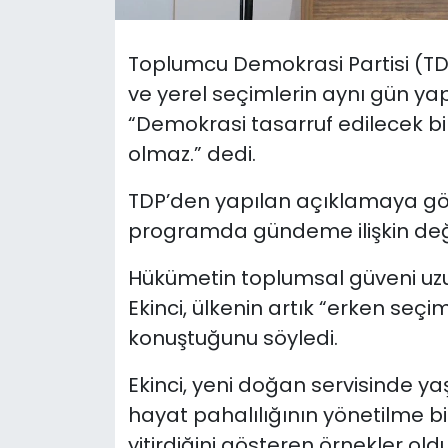
SAĞLIK
Toplumcu Demokrasi Partisi (TDP
ve yerel seçimlerin aynı gün yap
Spor
“Demokrasi tasarruf edilecek bir
Teknoloji
olmaz.” dedi.
TDP’den yapılan açıklamaya göre 
TÜRKiYE
programda gündeme ilişkin değ
Video Galeri
Hükümetin toplumsal güveni uzu
YAŞAM
Ekinci, ülkenin artık “erken seçi
konuştuğunu söyledi.
Yazarlar
Ekinci, yeni doğan servisinde ya
hayat pahalılığının yönetilme b
yitirdiğini gösteren örnekler oldu