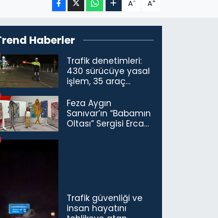
-
+
A
A
Trend Haberler
Trafik denetimleri:
430 sürücüye yasal
işlem, 35 araç
trafikten men
Feza Aygın
Sanıvar’ın “Babamın
Oltası” Sergisi Ercan
Havalimanı’nda
Açıldı
Trafik güvenliği ve
insan hayatını