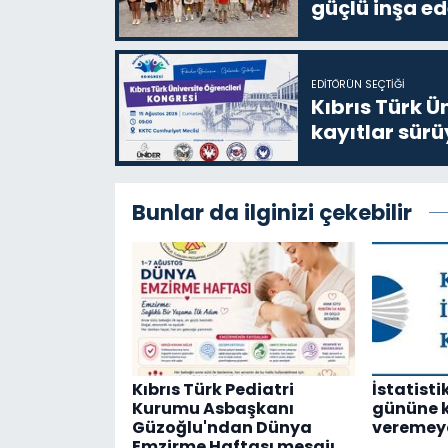
güçlü inşa ed
EDITÖRÜN SEÇTIĞI
Kıbrıs Türk Ü
kayıtlar sürü
Bunlar da ilginizi çekebilir
Kıbrıs Türk Pediatri
İstatist
Kurumu Asbaşkanı
gününe 
Güzoğlu'ndan Dünya
veremey
Emzirme Haftası mesajı