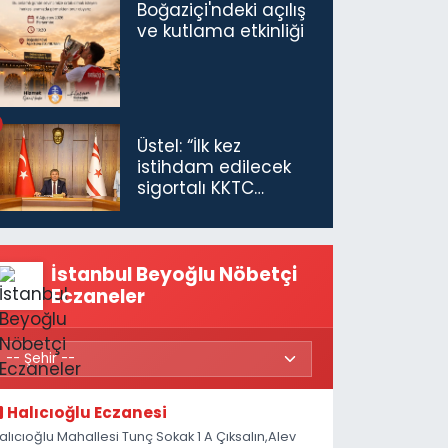
Boğaziçi'ndeki açılış
ve kutlama etkinliği
Üstel: “İlk kez
istihdam edilecek
sigortalı KKTC
vatandaşları için
maaş desteğini 35
bin TL'ye çıkardık”
İstanbul Beyoğlu Nöbetçi
Eczaneler
Halıcıoğlu Eczanesi
alıcıoğlu Mahallesi Tunç Sokak 1 A Çıksalın,Alev