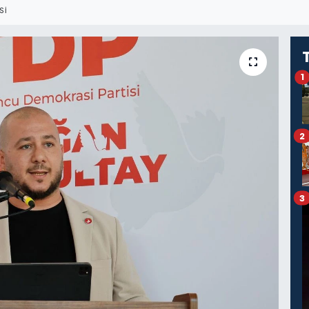
SI
1
2
3