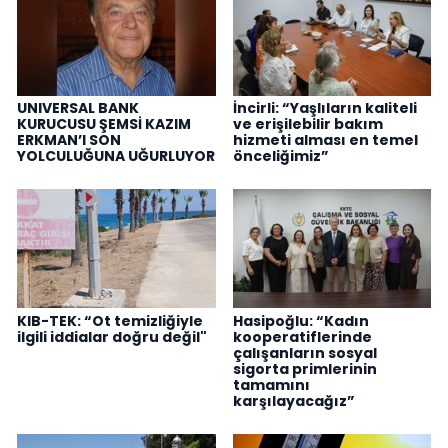
UNIVERSAL BANK
İncirli: “Yaşlıların kaliteli
KURUCUSU ŞEMSİ KAZIM
ve erişilebilir bakım
ERKMAN’I SON
hizmeti alması en temel
YOLCULUĞUNA UĞURLUYOR
önceliğimiz”
KIB-TEK: “Ot temizliğiyle
Hasipoğlu: “Kadın
ilgili iddialar doğru değil"
kooperatiflerinde
çalışanların sosyal
sigorta primlerinin
tamamını
karşılayacağız”