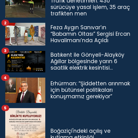
Trafik denetimleri: 430
sürücüye yasal işlem, 35 araç
trafikten men
2
Feza Aygın Sanıvar’ın
“Babamın Oltası” Sergisi Ercan
Havalimanı’nda Açıldı
3
Batıkent ile Gönyeli-Alayköy
Ağıllar bölgesinde yarın 6
saatlik elektrik kesintisi…
4
Erhürman: “Şiddetten arınmak
için bütünsel politikaları
konuşmamız gerekiyor”
5
Boğaziçi'ndeki açılış ve
kutlama etkinliği