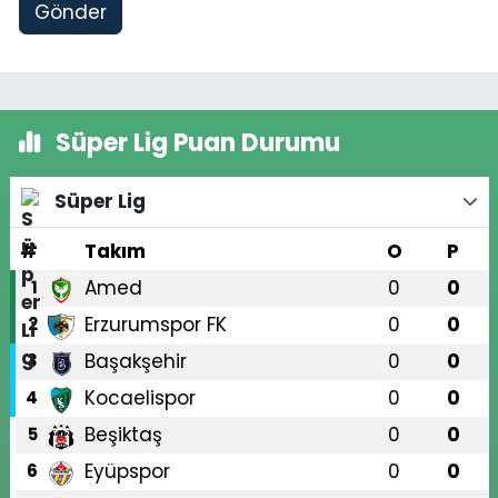
Gönder
Süper Lig Puan Durumu
Süper Lig
#
Takım
O
P
Amed
0
0
1
Erzurumspor FK
0
0
2
Başakşehir
0
0
3
Kocaelispor
0
0
4
Beşiktaş
0
0
5
Eyüpspor
0
0
6