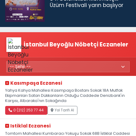
Üzüm Festivali yarın başlıyor
İstanbul Beyoğlu Nöbetçi Eczaneler
Kasımpaşa Eczanesi
Yahya Kahya Mahallesi Kasımpaşa Bostanı Sokak 18A Mutfak
Ekipmanları Satan Dükkanların Olduğu Caddede Denizbank'ın
Karşısı, Albaraka'nın Sokağında
0 (212) 253 77 44
Yol Tarifi Al
Istiklal Eczanesi
Tomtom Mahallesi Kumbaracı Yokuşu Sokak 68B İstiklal Caddesi