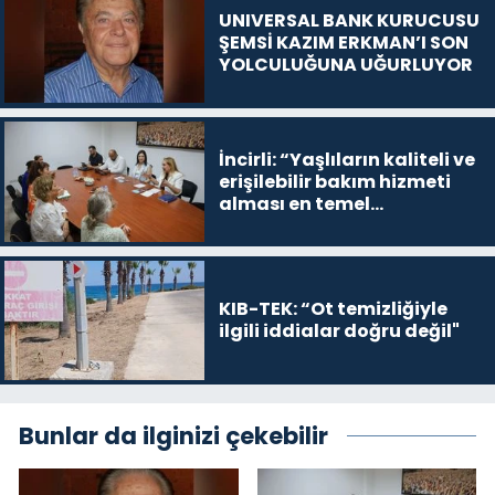
UNIVERSAL BANK KURUCUSU
ŞEMSİ KAZIM ERKMAN’I SON
YOLCULUĞUNA UĞURLUYOR
İncirli: “Yaşlıların kaliteli ve
erişilebilir bakım hizmeti
alması en temel
önceliğimiz”
KIB-TEK: “Ot temizliğiyle
ilgili iddialar doğru değil"
Bunlar da ilginizi çekebilir