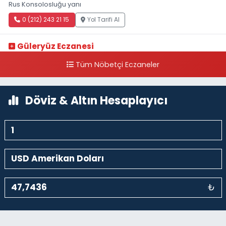
Rus Konsolosluğu yanı
0 (212) 243 21 15
Yol Tarifi Al
Güleryüz Eczanesi
Piripaşa Mahallesi Şaban Deresi Sokak 7 D Koç Müzesi Arkası-
Tüm Nöbetçi Eczaneler
kalaycıbahçe Meydana Doğru
0 (212) 369 95 85
Yol Tarifi Al
Döviz & Altın Hesaplayıcı
₺