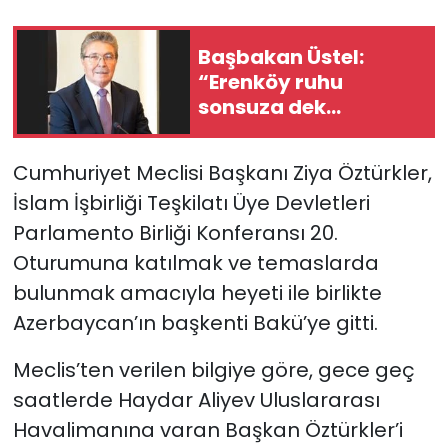
SAĞLIK
Başbakan Üstel:
“Erenköy ruhu
Spor
sonsuza dek
yaşayacaktır”
Teknoloji
Cumhuriyet Meclisi Başkanı Ziya Öztürkler,
TÜRKiYE
İslam İşbirliği Teşkilatı Üye Devletleri
Parlamento Birliği Konferansı 20.
Video Galeri
Oturumuna katılmak ve temaslarda
bulunmak amacıyla heyeti ile birlikte
YAŞAM
Azerbaycan’ın başkenti Bakü’ye gitti.
Yazarlar
Meclis’ten verilen bilgiye göre, gece geç
saatlerde Haydar Aliyev Uluslararası
Havalimanına varan Başkan Öztürkler’i