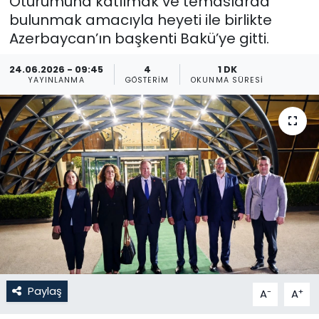
Oturumuna katılmak ve temaslarda
bulunmak amacıyla heyeti ile birlikte
Gündem
Azerbaycan’ın başkenti Bakü’ye gitti.
KKTC
24.06.2026 - 09:45
4
1 DK
YAYINLANMA
GÖSTERIM
OKUNMA SÜRESI
KKTC YEREL SEÇİM 2018
Kültür Sanat
Magazin
Moda
Nöbetçi Eczaneler
Otomobil Dünyası
Paylaş
-
+
A
A
Politika