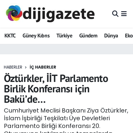
ADVERTORIAL
Hava Durumu
KKTC
Güney Kıbrıs
Türkiye
Gündem
Dünya
Ek
Dijigazete
Trafik Durumu
Dünya
Süper Lig Puan Durumu ve Fikstür
HABERLER
İÇ HABERLER
Eğitim
Tüm Manşetler
Öztürkler, İİT Parlamento
Ekonomi
Son Dakika Haberleri
Birlik Konferansı için
Bakü’de…
Foto Galeri
Haber Arşivi
Cumhuriyet Meclisi Başkanı Ziya Öztürkler,
GEZİ
İslam İşbirliği Teşkilatı Üye Devletleri
Parlamento Birliği Konferansı 20.
Güncel