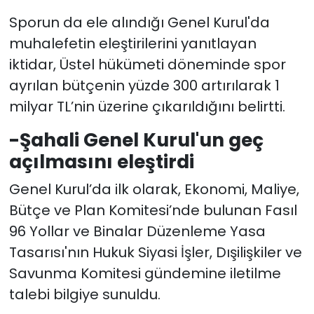
Sporun da ele alındığı Genel Kurul'da
SAĞLIK
muhalefetin eleştirilerini yanıtlayan
iktidar, Üstel hükümeti döneminde spor
Spor
ayrılan bütçenin yüzde 300 artırılarak 1
Teknoloji
milyar TL’nin üzerine çıkarıldığını belirtti.
-Şahali Genel Kurul'un geç
TÜRKiYE
açılmasını eleştirdi
Video Galeri
Genel Kurul’da ilk olarak, Ekonomi, Maliye,
Bütçe ve Plan Komitesi’nde bulunan Fasıl
YAŞAM
96 Yollar ve Binalar Düzenleme Yasa
Yazarlar
Tasarısı'nın Hukuk Siyasi İşler, Dışilişkiler ve
Savunma Komitesi gündemine iletilme
talebi bilgiye sunuldu.