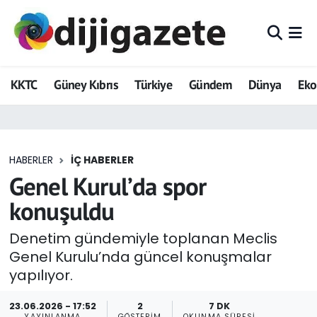
ADVERTORIAL
Hava Durumu
KKTC
Güney Kıbrıs
Türkiye
Gündem
Dünya
Ek
Dijigazete
Trafik Durumu
Dünya
Süper Lig Puan Durumu ve Fikstür
HABERLER
İÇ HABERLER
Eğitim
Tüm Manşetler
Genel Kurul’da spor
Ekonomi
Son Dakika Haberleri
konuşuldu
Foto Galeri
Haber Arşivi
Denetim gündemiyle toplanan Meclis
Genel Kurulu’nda güncel konuşmalar
GEZİ
yapılıyor.
Güncel
23.06.2026 - 17:52
2
7 DK
YAYINLANMA
GÖSTERIM
OKUNMA SÜRESI