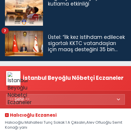
kutlama etkinliği
7
Üstel: “İlk kez istihdam edilecek
sigortalı KKTC vatandaşları
için maaş desteğini 35 bin
TL'ye çıkardık”
İstanbul Beyoğlu Nöbetçi Eczaneler
Halıcıoğlu Eczanesi
Halıcıoğlu Mahallesi Tunç Sokak 1 A Çıksalın,Alev Ofluoğlu Semt
Konağı yanı