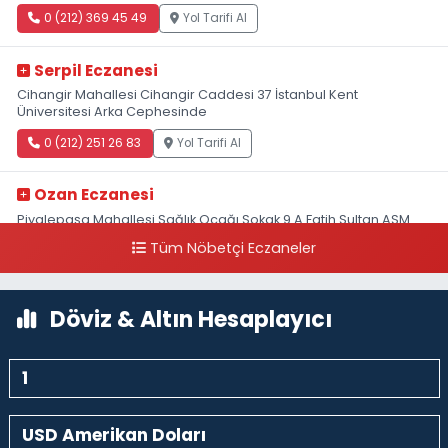
0 (212) 369 45 49
Yol Tarifi Al
Serpil Eczanesi
Cihangir Mahallesi Cihangir Caddesi 37 İstanbul Kent
Üniversitesi Arka Cephesinde
0 (212) 251 26 83
Yol Tarifi Al
Ozan Eczanesi
Piyalepaşa Mahallesi Sağlık Ocağı Sokak 9 A Fatih Sultan ASM
Yanı
Tüm Nöbetçi Eczaneler
0 (212) 297 30 13
Yol Tarifi Al
Döviz & Altın Hesaplayıcı