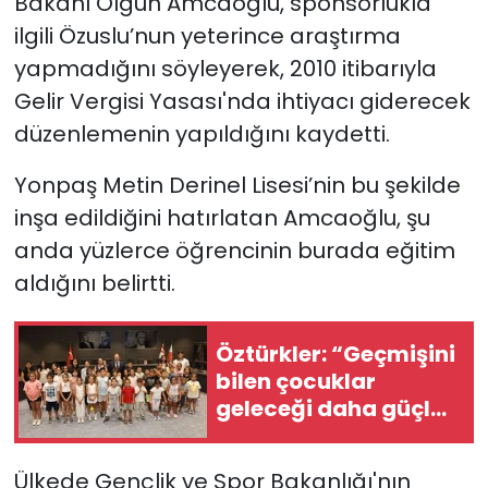
Bakanı Olgun Amcaoğlu, sponsorlukla
ilgili Özuslu’nun yeterince araştırma
yapmadığını söyleyerek, 2010 itibarıyla
Gelir Vergisi Yasası'nda ihtiyacı giderecek
düzenlemenin yapıldığını kaydetti.
Yonpaş Metin Derinel Lisesi’nin bu şekilde
inşa edildiğini hatırlatan Amcaoğlu, şu
anda yüzlerce öğrencinin burada eğitim
aldığını belirtti.
Öztürkler: “Geçmişini
bilen çocuklar
geleceği daha güçlü
inşa eder”
Ülkede Gençlik ve Spor Bakanlığı'nın