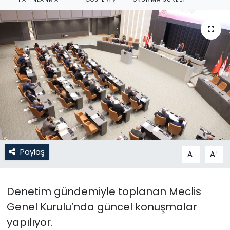
Gündem
KKTC
KKTC YEREL SEÇİM 2018
Kültür Sanat
Magazin
Moda
Paylaş
-
+
A
A
Nöbetçi Eczaneler
Denetim gündemiyle toplanan Meclis
Otomobil Dünyası
Genel Kurulu’nda güncel konuşmalar
yapılıyor.
Politika