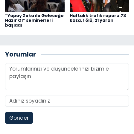
“Yapay Zeka ile Geleceğe
Haftalık trafik raporu:73
Hazır Ol” seminerleri
kaza, 1 ölü, 21 yaralı
başladı
Yorumlar
Gönder