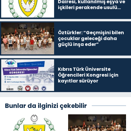
Dairesi, kullanılmış eşya ve
içkileri perakende usulü
satışa çıkaracak
Öztürkler: “Geçmişini bilen
çocuklar geleceği daha
güçlü inşa eder”
Kıbrıs Türk Üniversite
Öğrencileri Kongresi için
kayıtlar sürüyor
Bunlar da ilginizi çekebilir